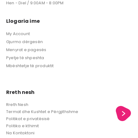
Hen - Diel / 9:00AM - 8:00PM
Llogaria ime
My Account
Gjurmo dërgesën
Menyrat e pagesës
Pyetje të shpeshta
Mbështetje të produktit
Rreth nesh
Rreth Nesh
Termat dhe Kushtet e Përgjithshme
Politikat e privatësisë
Politika e kthimit
Na Kontaktoni