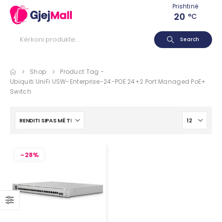
Prishtinë
20
°C
Search
Shop
Product Tag -
Ubiquiti UniFi USW-Enterprise-24-POE 24+2 Port Managed PoE+
Switch
-28%