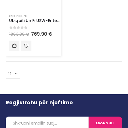
PAISJE RRJETI
Ubiquiti UniFi USW-Enterprise-24-POE 24+2 Port Managed PoE+ Switch, 400W, Rackmount
0
out of 5
769,90
€
1063,86
€
Regjistrohu për njoftime