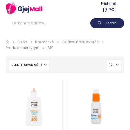
Prishtinë
17
°C
Search
Shop
Kozmetikë
Kujdesi ndaj lëkurës
Produkte për fytyrë
SPF