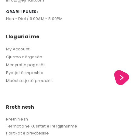
info@gjejmall.com
ORARI I PUNËS:
Hen - Diel / 9:00AM - 8:00PM
Llogaria ime
My Account
Gjurmo dërgesën
Menyrat e pagesës
Pyetje të shpeshta
Mbështetje të produktit
Rreth nesh
Rreth Nesh
Termat dhe Kushtet e Përgjithshme
Politikat e privatësisë