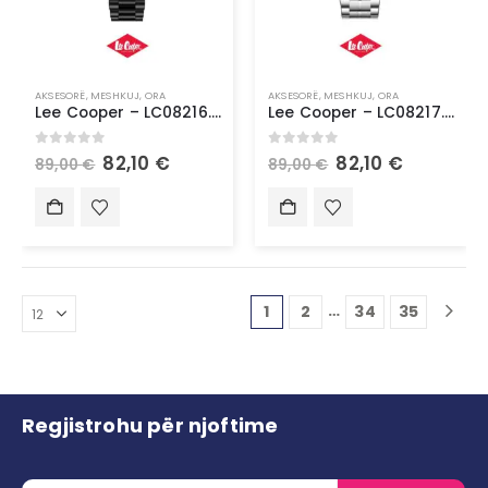
AKSESORË
,
MESHKUJ
,
ORA
AKSESORË
,
MESHKUJ
,
ORA
Lee Cooper – LC08216.600
Lee Cooper – LC08217.350
0
out of 5
0
out of 5
82,10
€
82,10
€
89,00
€
89,00
€
…
1
2
34
35
Regjistrohu për njoftime