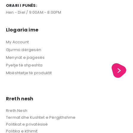
ORARI I PUNËS:
Hen - Diel / 9:00AM - 8:00PM
Llogaria ime
My Account
Gjurmo dërgesën
Menyrat e pagesës
Pyetje të shpeshta
Mbështetje të produktit
Rreth nesh
Rreth Nesh
Termat dhe Kushtet e Përgjithshme
Politikat e privatësisë
Politika e kthimit