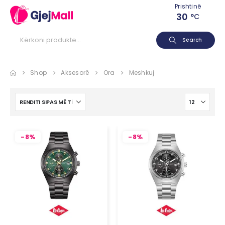
Prishtinë
30
°C
Search
Shop
Aksesorë
Ora
Meshkuj
-8%
-8%