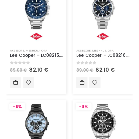
AKSESORË
,
MESHKUJ
,
ORA
AKSESORË
,
MESHKUJ
,
ORA
Lee Cooper – LC08215.390
Lee Cooper – LC08216.390
0
out of 5
0
out of 5
82,10
€
82,10
€
89,00
€
89,00
€
-8%
-8%