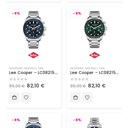
-8%
-8%
AKSESORË
,
MESHKUJ
,
ORA
AKSESORË
,
MESHKUJ
,
ORA
Lee Cooper – LC08215.360
Lee Cooper – LC08215.370
0
out of 5
0
out of 5
82,10
€
82,10
€
89,00
€
89,00
€
-8%
-8%