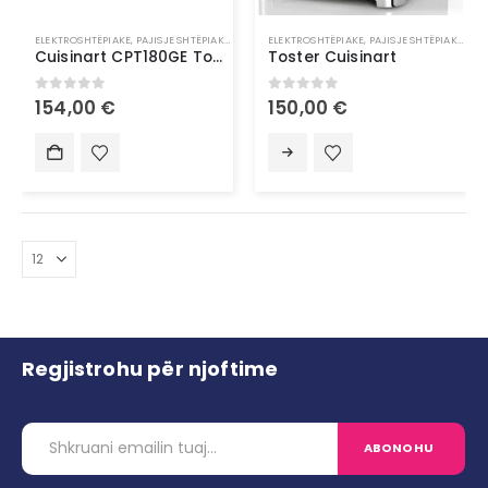
ELEKTROSHTËPIAKE
,
PAJISJE SHTËPIAKE
,
THEKËSE BUKE
ELEKTROSHTËPIAKE
,
PAJISJE SHTËPIAKE
,
THE
Cuisinart CPT180GE Toster | Toaster
Toster Cuisinart
0
out of 5
0
out of 5
154,00
€
150,00
€
Regjistrohu për njoftime