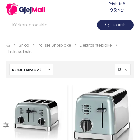
Prishtinë
23
°C
Search
Shop
Pajisje Shtëpiake
Elektroshtëpiake
Thekëse buke