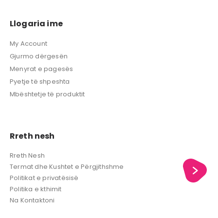
Llogaria ime
My Account
Gjurmo dërgesën
Menyrat e pagesës
Pyetje të shpeshta
Mbështetje të produktit
Rreth nesh
Rreth Nesh
Termat dhe Kushtet e Përgjithshme
Politikat e privatësisë
Politika e kthimit
Na Kontaktoni