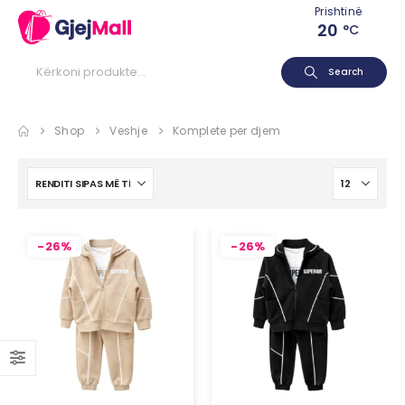
Prishtinë
20
°C
Search
Shop
Veshje
Komplete per djem
-26%
-26%