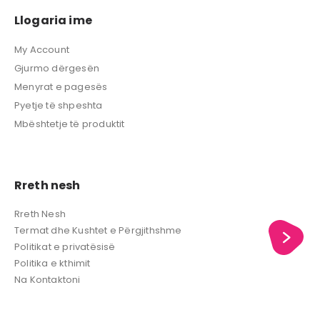
Llogaria ime
My Account
Gjurmo dërgesën
Menyrat e pagesës
Pyetje të shpeshta
Mbështetje të produktit
Rreth nesh
Rreth Nesh
Termat dhe Kushtet e Përgjithshme
Politikat e privatësisë
Politika e kthimit
Na Kontaktoni