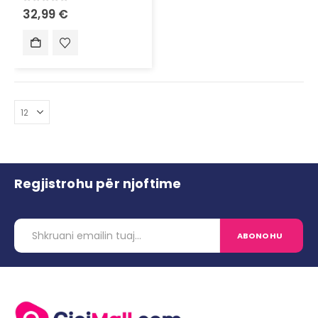
0
out of 5
32,99
€
Regjistrohu për njoftime