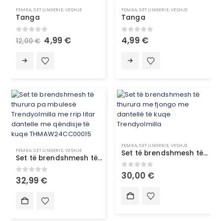
FEMRA
,
SET LINGERIE
,
VESHJE
FEMRA
,
SET LINGERIE
,
VESHJE
Tanga
Tanga
0
out of 5
0
out of 5
4,99
€
4,99
€
12,00
€
FEMRA
,
SET LINGERIE
,
VESHJE
FEMRA
,
SET LINGERIE
,
VESHJE
Set të brendshmesh të thurura me fjongo me dantellë të kuqe Trendyolmilla
Set të brendshmesh të thurura pa mbulesë Trendyolmilla me rrip litar dantelle me qëndisje të kuqe THMAW24CC00015
0
out of 5
30,00
€
0
out of 5
32,99
€