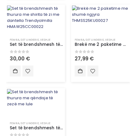
FEMRA
,
SET LINGERIE
,
VESHJE
FEMRA
,
SET LINGERIE
,
VESHJE
Set të brendshmesh të thurura me shirita të zi me dantella Trendyolmilla HMAW25CC00022
Brekë me 2 paketime me shumë ngjyra THMSS25KU00027
0
out of 5
0
out of 5
30,00
€
27,99
€
FEMRA
,
SET LINGERIE
,
VESHJE
Set të brendshmesh të thurura me qëndisje të zezë me lule