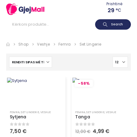
Prishtinë
29
°C
Search
Shop
Veshje
Femra
Set Lingerie
-58%
FEMRA
,
SET LINGERIE
,
VESHJE
FEMRA
,
SET LINGERIE
,
VESHJE
Sytjena
Tanga
0
out of 5
0
out of 5
7,50
€
4,99
€
12,00
€