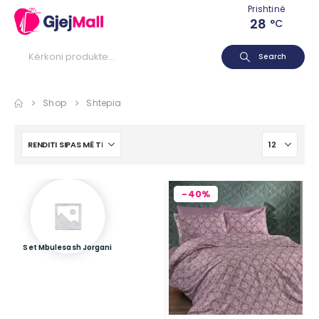
Prishtinë
28
°C
Search
Shop
Shtepia
-40%
Set Mbulesash Jorgani