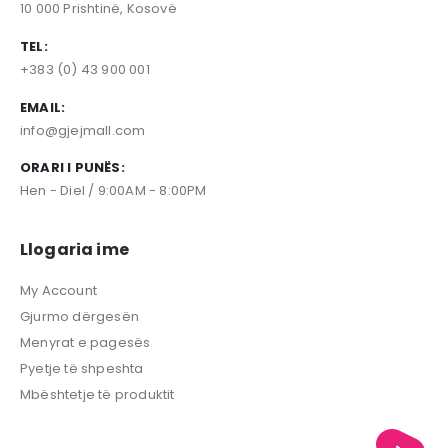
10 000 Prishtinë, Kosovë
TEL:
+383 (0) 43 900 001
EMAIL:
info@gjejmall.com
ORARI I PUNËS:
Hen - Diel / 9:00AM - 8:00PM
Llogaria ime
My Account
Gjurmo dërgesën
Menyrat e pagesës
Pyetje të shpeshta
Mbështetje të produktit