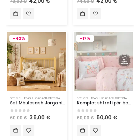
42,00
€
42,00
€
70,00
€
74,00
€
-42%
-17%
SET MBULESASH JORGANI
,
SHTEPIA
SET MBULESASH JORGANI
,
SHTEPIA
Set Mbulesash Jorgani për Bebe Bella Maison 100% Pambuk Ranforce Sloth, Ngjyrë Bezhë (100×150 cm)
Komplet shtrati për bebe Yataş Mini Unicorn Ranforce
0
out of 5
0
out of 5
35,00
€
50,00
€
60,00
€
60,00
€