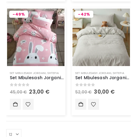
-49%
-42%
SET MBULESASH JORGANI
,
SHTEPIA
SET MBULESASH JORGANI
,
SHTEPIA
Set Mbulesash Jorgani Always Ranforce me Ngjyrë të Vetme, Lepuri
Set Mbulesash Jorgani me Model Gingham, të Lehtë për Hekurosje, Trendyolmilla Home, 160x220cm
0
out of 5
0
out of 5
23,00
€
30,00
€
45,00
€
52,00
€