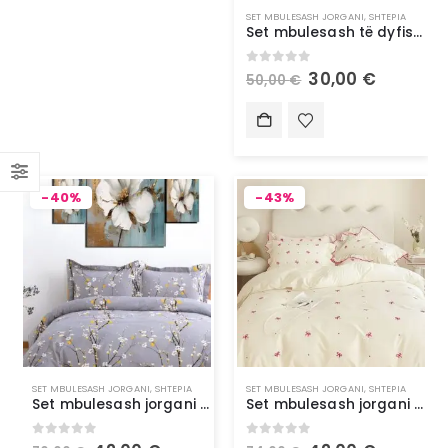
SET MBULESASH JORGANI
,
SHTEPIA
Set mbulesash të dyfishta jorgani pambuku të frymëmarrshme dhe rezistente ndaj zbehjes – Rozë
0
out of 5
30,00
€
50,00
€
-40%
-43%
SET MBULESASH JORGANI
,
SHTEPIA
SET MBULESASH JORGANI
,
SHTEPIA
Set mbulesash jorgani të dyfishtë me dy anë me çarçaf të montuar, gri Alacati
Set mbulesash jorgani teke të bardha 100% pambuk
0
out of 5
0
out of 5