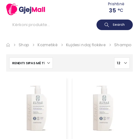
Prishtinë
35
°C
Search
Shop
Kozmetikë
Kujdesi ndaj flokëve
Shampo