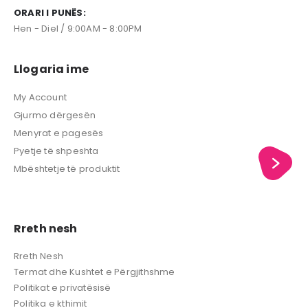
ORARI I PUNËS:
Hen - Diel / 9:00AM - 8:00PM
Llogaria ime
My Account
Gjurmo dërgesën
Menyrat e pagesës
Pyetje të shpeshta
Mbështetje të produktit
Rreth nesh
Rreth Nesh
Termat dhe Kushtet e Përgjithshme
Politikat e privatësisë
Politika e kthimit