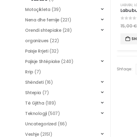
LABUBU
,
L
Motoçikleta
(39)
Labubu
Nena dhe femije
(221)
0
out 
15,00
Orendi shtepiake
(28)
SH
organizues
(22)
Paisje Rrjeti
(32)
Pajisje Shtëpiake
(240)
Shfaqe:
Rrip
(7)
Shëndeti
(16)
Shtepia
(7)
Të Gjitha
(189)
Teknologji
(507)
Uncategorized
(66)
Veshje
(2151)