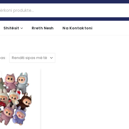
Shitësit
Rreth Nesh
Na Kontaktoni
pas: