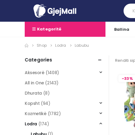
Kategoritë
Ballina
Shop
Lodra
Labubu
Categories
Renditi si
Aksesorë
(1408)
-33%
All in One
(2143)
Dhurata
(8)
Kopsht
(94)
Kozmetikë
(1782)
Lodra
(174)
Labubu
(1)