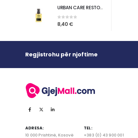
URBAN CARE RESTORE REPAIR BONDING OIL ANTI DAMAGE HAIR CARE OIL
0
out of 5
8,40
€
Regjistrohu për njoftime
ADRESA:
TEL:
10 000 Prishtinë, Kosovë
+383 (0) 43 900 001