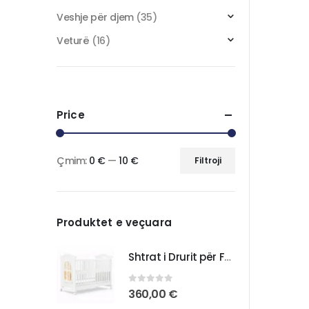
Veshje për djem
(35)
Veturë
(16)
Price
Çmim:
0 €
—
10 €
Filtroji
Produktet e veçuara
Shtrat i Drurit për Foshnja – Komoditet dhe Praktikë për Fëmijën Tuaj
0
out of 5
360,00
€