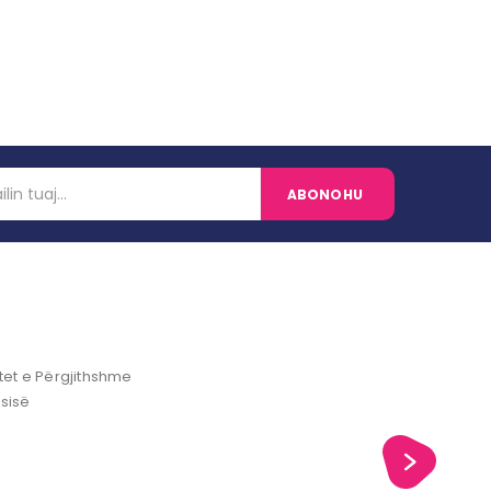
et e Përgjithshme
ësisë