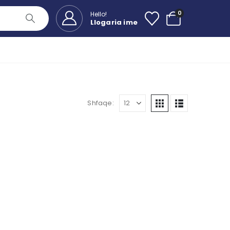
0
Hello!
Llogaria ime
Shfaqe: