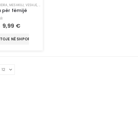
ODRA
,
MESHKUJ
,
VESHJE
,
XHAKETA
 për fëmijë
of 5
9,99
€
€
TOJE NË SHPORTË