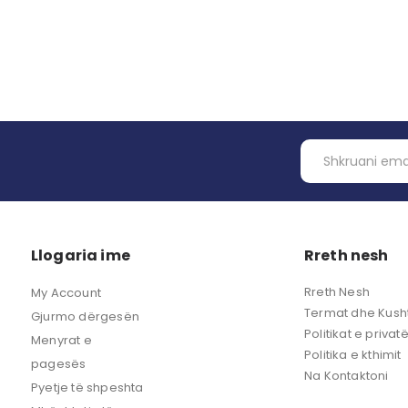
Llogaria ime
Rreth nesh
Rreth Nesh
My Account
Termat dhe Kusht
Gjurmo dërgesën
Politikat e privat
Menyrat e
Politika e kthimit
pagesës
Na Kontaktoni
Pyetje të shpeshta