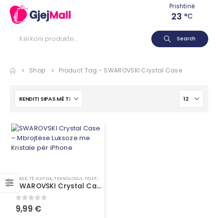
Prishtinë
23
°C
Search
Shop
Product Tag -
SWAROVSKI Crystal Case
CASE
,
TË GJITHA
,
TEKNOLOGJI
,
TELEFONË / SMARTWATCH
SWAROVSKI Crystal Case – Mbrojtëse Luksoze me Kristale për iPhone
0
out of 5
9,99
€