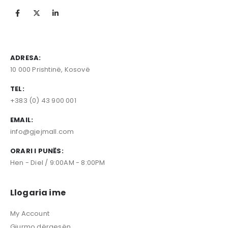
ADRESA:
10 000 Prishtinë, Kosovë
TEL:
+383 (0) 43 900 001
EMAIL:
info@gjejmall.com
ORARI I PUNËS:
Hen - Diel / 9:00AM - 8:00PM
Llogaria ime
My Account
Gjurmo dërgesën