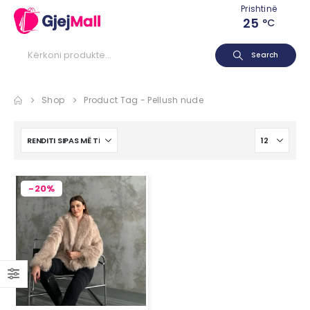
Prishtinë
25
°C
Search
Shop
Product Tag -
Pellush nude
-20%