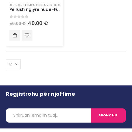
ALL IN ONE
,
FEMRA
,
RROBA
,
VESHJE
,
XHAKETË & PALLTO
Pellush ngjyrë nude-Fur nude coat
0
out of 5
40,00
€
50,00
€
Regjistrohu për njoftime