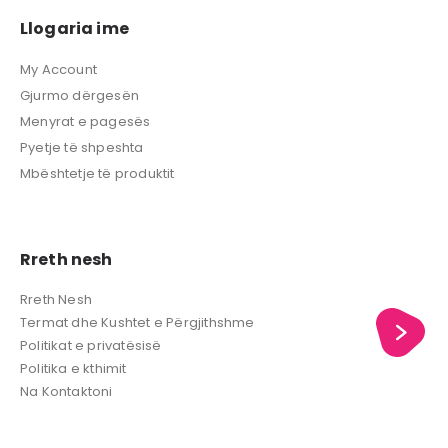
Llogaria ime
My Account
Gjurmo dërgesën
Menyrat e pagesës
Pyetje të shpeshta
Mbështetje të produktit
Rreth nesh
Rreth Nesh
Termat dhe Kushtet e Përgjithshme
Politikat e privatësisë
Politika e kthimit
Na Kontaktoni