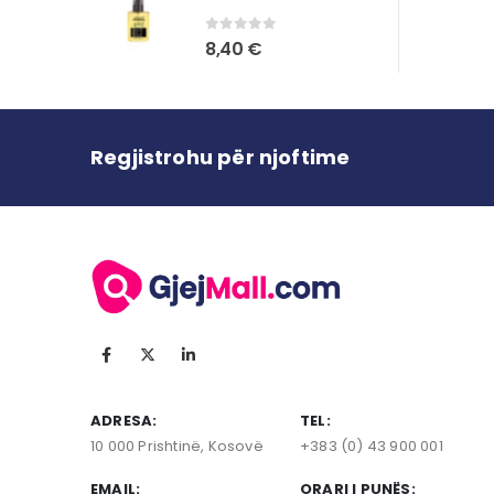
0
out of 5
8,40
€
Regjistrohu për njoftime
ADRESA:
TEL:
10 000 Prishtinë, Kosovë
+383 (0) 43 900 001
EMAIL:
ORARI I PUNËS: