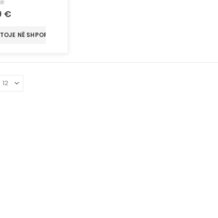
of 5
0
€
TOJE NË SHPORTË