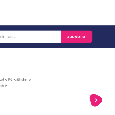
et e Përgjithshme
ësisë