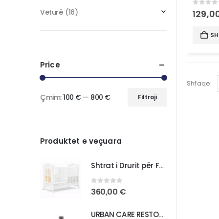
0
out 
Veturë
(16)
129,0
SH
Price
Shfaqe:
Çmim:
100 €
—
800 €
Filtroji
Produktet e veçuara
Shtrat i Drurit për Foshnja – Komoditet dhe Praktikë për Fëmijën Tuaj
0
out of 5
360,00
€
URBAN CARE RESTORE REPAIR BONDING OIL ANTI DAMAGE HAIR CARE OIL