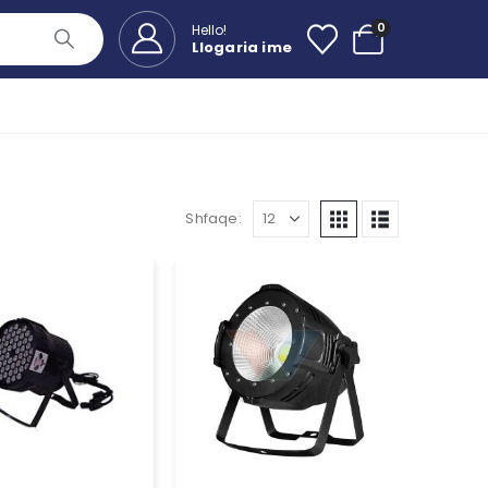
0
Hello!
Llogaria ime
Shfaqe: