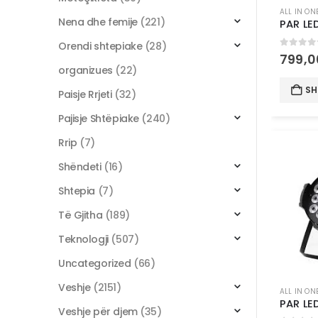
ALL IN ON
Nena dhe femije
(221)
Orendi shtepiake
(28)
0
out 
799,
organizues
(22)
SH
Paisje Rrjeti
(32)
Pajisje Shtëpiake
(240)
Rrip
(7)
Shëndeti
(16)
Shtepia
(7)
Të Gjitha
(189)
Teknologji
(507)
Uncategorized
(66)
Veshje
(2151)
ALL IN ON
Veshje për djem
(35)