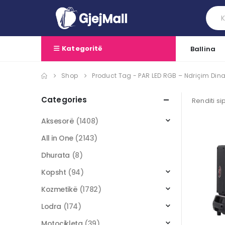
Kategoritë
Ballina
Shop
Product Tag -
PAR LED RGB – Ndriçim Dina
Categories
Renditi si
Aksesorë
(1408)
All in One
(2143)
Dhurata
(8)
Kopsht
(94)
Kozmetikë
(1782)
Lodra
(174)
Motoçikleta
(39)