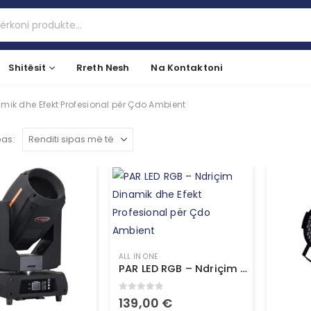
Shitësit
Rreth Nesh
Na Kontaktoni
mik dhe Efekt Profesional për Çdo Ambient
pas:
ALL IN ONE
PAR LED RGB – Ndriçim Dinamik dhe Efekt Profesional për Çdo Ambient
0
out of 5
139,00
€