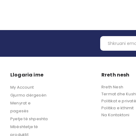
Llogaria ime
Rreth nesh
Rreth Nesh
My Account
Termat dhe Kusht
Gjurmo dërgesën
Politikat e privat
Menyrat e
Politika e kthimit
pagesës
Na Kontaktoni
Pyetje të shpeshta
Mbështetje të
produktit