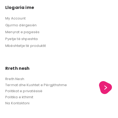
Llogaria ime
My Account
Gjurmo dërgesën
Menyrat e pagesës
Pyetje të shpeshta
Mbështetje të produktit
Rreth nesh
Rreth Nesh
Termat dhe Kushtet e Përgjithshme
Politikat e privatësisë
Politika e kthimit
Na Kontaktoni