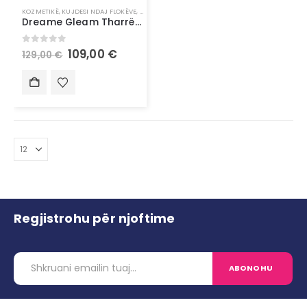
KOZMETIKË
,
KUJDESI NDAJ FLOKËVE
,
KUJDESI PERSONAL
Dreame Gleam Tharrëse e Flokëve | High-Speed Hair Dryer
0
out of 5
109,00
€
129,00
€
Regjistrohu për njoftime