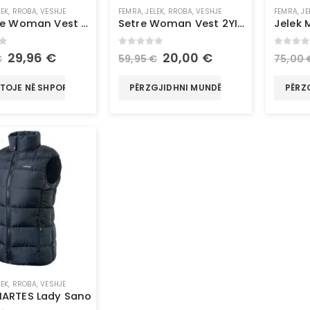
LEK
,
RROBA
,
VESHJE
FEMRA
,
JELEK
,
RROBA
,
VESHJE
FEMRA
,
JE
Invisible Woman Vest Jl535
Setre Woman Vest 2YI4CYL0062
of 5
0
out of 5
0
out 
29,96
€
20,00
€
€
59,95
€
75,00
TOJE NË SHPORTË
PËRZGJIDHNI MUNDËSI
PËRZ
LEK
,
RROBA
,
VESHJE
MARTES Lady Sano