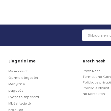
Llogaria ime
Rreth nesh
Rreth Nesh
My Account
Termat dhe Kusht
Gjurmo dërgesën
Politikat e privat
Menyrat e
Politika e kthimit
pagesës
Na Kontaktoni
Pyetje të shpeshta
Mbështetje të
produktit