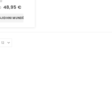
of 5
48,95
€
€
GJIDHNI MUNDËSI