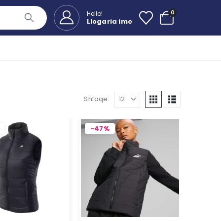
0
Hello!
Llogaria ime
Shfaqe:
-47%