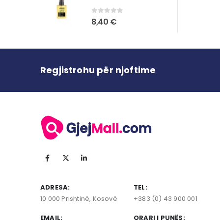
0
out of 5
8,40
€
Regjistrohu për njoftime
ADRESA:
TEL:
10 000 Prishtinë, Kosovë
+383 (0) 43 900 001
EMAIL:
ORARI I PUNËS: