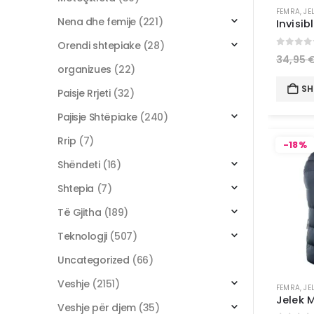
FEMRA
,
JE
Nena dhe femije
(221)
Orendi shtepiake
(28)
0
out 
34,95
organizues
(22)
SH
Paisje Rrjeti
(32)
Pajisje Shtëpiake
(240)
Rrip
(7)
-18%
Shëndeti
(16)
Shtepia
(7)
Të Gjitha
(189)
Teknologji
(507)
Uncategorized
(66)
Veshje
(2151)
FEMRA
,
JE
Jelek 
Veshje për djem
(35)