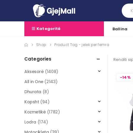
Kategoritë
Ballina
Shop
Product Tag -
jelek per femra
Categories
Renditi si
Aksesorë
(1408)
-14%
All in One
(2143)
Dhurata
(8)
Kopsht
(94)
Kozmetikë
(1782)
Lodra
(174)
Motoçikleta
(39)