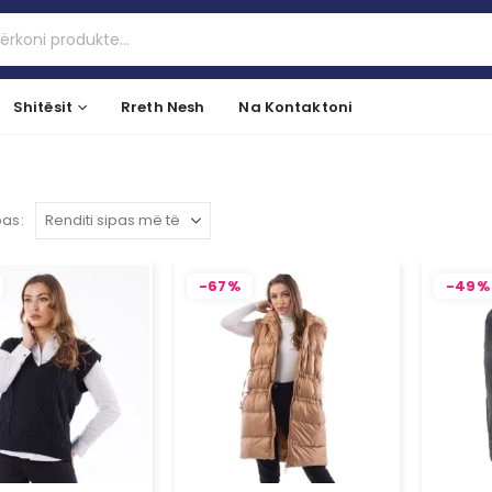
Shitësit
Rreth Nesh
Na Kontaktoni
pas:
-67%
-49%