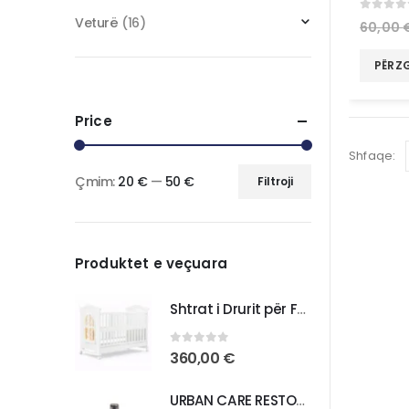
0
out 
Veturë
(16)
60,00
PËRZ
Price
Shfaqe:
Çmim:
20 €
—
50 €
Filtroji
Produktet e veçuara
Shtrat i Drurit për Foshnja – Komoditet dhe Praktikë për Fëmijën Tuaj
0
out of 5
360,00
€
URBAN CARE RESTORE REPAIR BONDING OIL ANTI DAMAGE HAIR CARE OIL