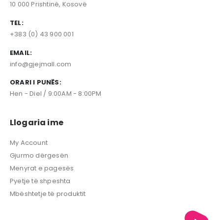
10 000 Prishtinë, Kosovë
TEL:
+383 (0) 43 900 001
EMAIL:
info@gjejmall.com
ORARI I PUNËS:
Hen - Diel / 9:00AM - 8:00PM
Llogaria ime
My Account
Gjurmo dërgesën
Menyrat e pagesës
Pyetje të shpeshta
Mbështetje të produktit