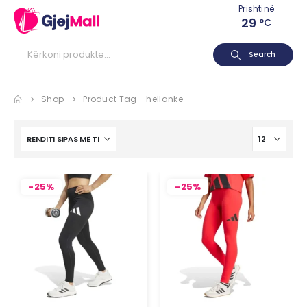
Prishtinë
29
°C
Search
Shop
Product Tag -
hellanke
-25%
-25%