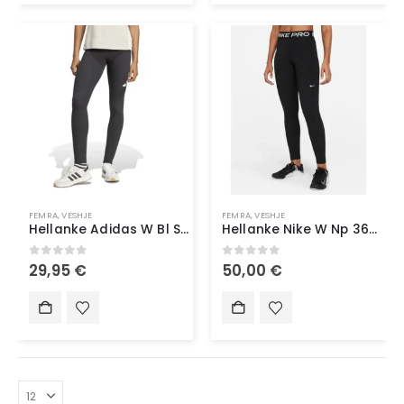
FEMRA
,
VESHJE
FEMRA
,
VESHJE
Hellanke Adidas W Bl Sj Leg
Hellanke Nike W Np 365 Tight
0
out of 5
0
out of 5
29,95
€
50,00
€