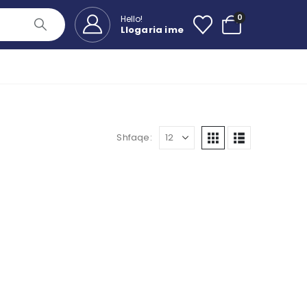
0
Hello!
Llogaria ime
Shfaqe: