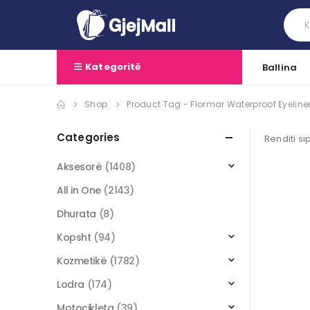
Kategoritë
Ballina
Shop
Product Tag -
Flormar Waterproof Eyeline
Categories
Renditi si
Aksesorë
(1408)
All in One
(2143)
Dhurata
(8)
Kopsht
(94)
Kozmetikë
(1782)
Lodra
(174)
Motoçikleta
(39)