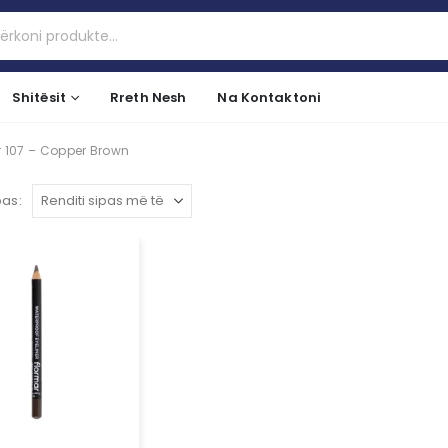
Shitësit
Rreth Nesh
Na Kontaktoni
r 107 – Copper Brown
pas: