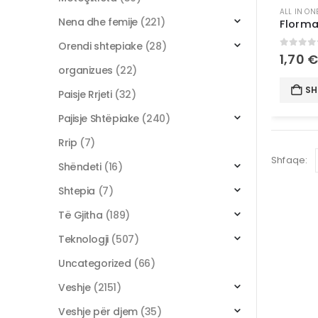
ALL IN ON
Nena dhe femije
(221)
Orendi shtepiake
(28)
0
out 
1,70
organizues
(22)
SH
Paisje Rrjeti
(32)
Pajisje Shtëpiake
(240)
Rrip
(7)
Shfaqe:
Shëndeti
(16)
Shtepia
(7)
Të Gjitha
(189)
Teknologji
(507)
Uncategorized
(66)
Veshje
(2151)
Veshje për djem
(35)