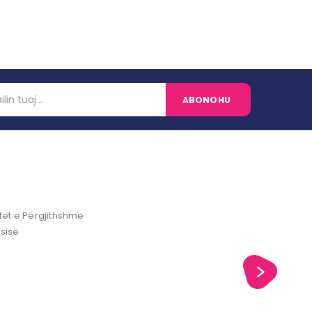
et e Përgjithshme
ësisë