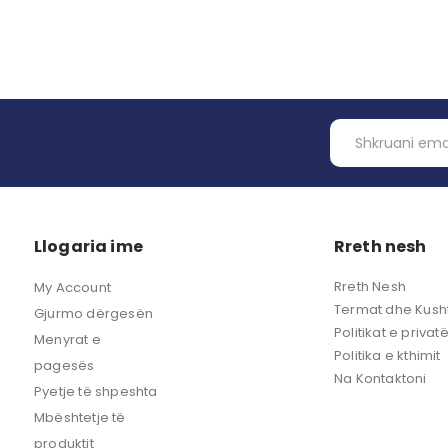
Llogaria ime
Rreth nesh
Rreth Nesh
My Account
Termat dhe Kusht
Gjurmo dërgesën
Politikat e privat
Menyrat e
Politika e kthimit
pagesës
Na Kontaktoni
Pyetje të shpeshta
Mbështetje të
produktit