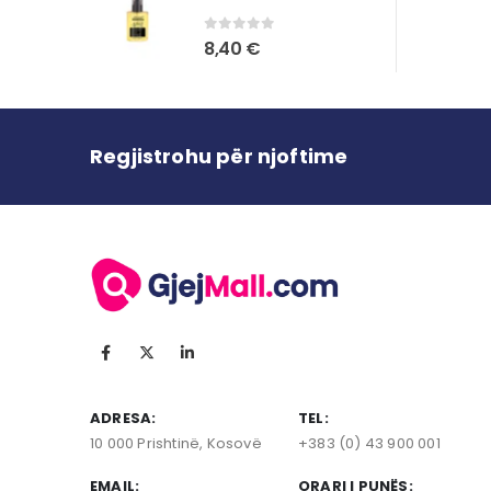
0
out of 5
8,40
€
Regjistrohu për njoftime
ADRESA:
TEL:
10 000 Prishtinë, Kosovë
+383 (0) 43 900 001
EMAIL:
ORARI I PUNËS: