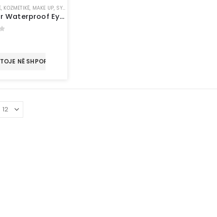
E
,
KOZMETIKË
,
MAKE UP
,
SYTË
Flormar Waterproof Eyeliner 107 – Copper Brown
of 5
€
TOJE NË SHPORTË