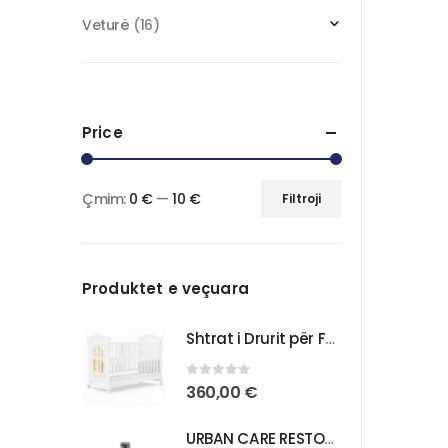
Veturë
(16)
Price
Çmim:
0 €
—
10 €
Filtroji
Produktet e veçuara
Shtrat i Drurit për Foshnja – Komoditet dhe Praktikë për Fëmijën Tuaj
0
out of 5
360,00
€
URBAN CARE RESTORE REPAIR BONDING OIL ANTI DAMAGE HAIR CARE OIL