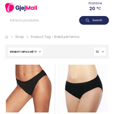
Prishtinë
20
°C
Search
Shop
Product Tag -
Brekë për femra