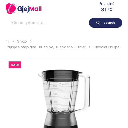
Prishtinë
31
°C
Search
Shop
Pajisje Shtëpiake
,
Kuzhinë
,
Blender & Juicer
Blender Philips
SALE