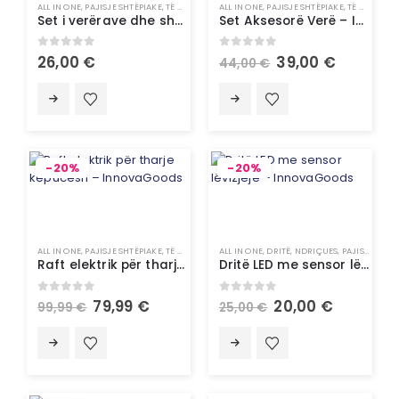
ALL IN ONE
,
PAJISJE SHTËPIAKE
,
TË GJITHA
,
UNCATEGORIZED
ALL IN ONE
,
PAJISJE SHTËPIAKE
,
TË GJITHA
Set i verërave dhe shah – InnovaGoods
Set Aksesorë Verë – InnovaGoods
0
out of 5
0
out of 5
26,00
€
39,00
€
44,00
€
-20%
-20%
ALL IN ONE
,
PAJISJE SHTËPIAKE
,
TË GJITHA
,
UNCATEGORIZED
ALL IN ONE
,
DRITË
,
NDRIÇUES
,
PAJISJE SHTËPIAKE
Raft elektrik për tharje këpucësh – InnovaGoods
Dritë LED me sensor lëvizjeje – InnovaGoods
0
out of 5
0
out of 5
79,99
€
20,00
€
99,99
€
25,00
€