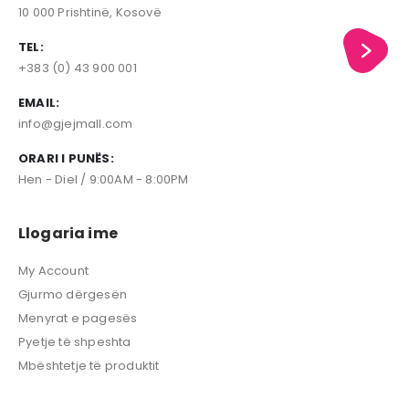
10 000 Prishtinë, Kosovë
TEL:
+383 (0) 43 900 001
EMAIL:
info@gjejmall.com
ORARI I PUNËS:
Hen - Diel / 9:00AM - 8:00PM
Llogaria ime
My Account
Gjurmo dërgesën
Menyrat e pagesës
Pyetje të shpeshta
Mbështetje të produktit