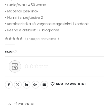
• Fuqia/Watt ‎450 watts
• Materiali çelik inox
• Numri i shpejtësive 2
• Karakteristika të veçanta Magazinimi i kordonit
• Pesha e artikullit ‎1.71 kilogramë
( Ende pa shqyrtime. )
0
out of 5
SKU:
N/A
ADD TO WISHLIST
PËRSHKRIM