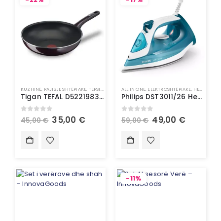
KUZHINË
,
PAJISJE SHTËPIAKE
,
TEPSI, TENXHERE & TIGAN
ALL IN ONE
,
ELEKTROSHTËPIAKE
,
HEKUR PËR HEKUROSJE
Tigan TEFAL D5221983 28cm – Enë për Gatim
Philips DST3011/26 Hekur me Avull | Steam Iron
0
out of 5
0
out of 5
35,00
€
49,00
€
45,00
€
59,00
€
-11%