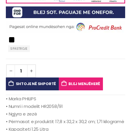
SPASTROJE
SHTOJE NË SHPORTË
BLEJ MENJËHERË
• Marka PHILIPS
• Numri i modelit ‎HR2058/91
• Ngjyra e zezë
• Përmasat e produktit ‎17,8 x 32,2 x 30,2 cm; 1,71 kilogramë
• Kapaciteti ‎1.25 Litra