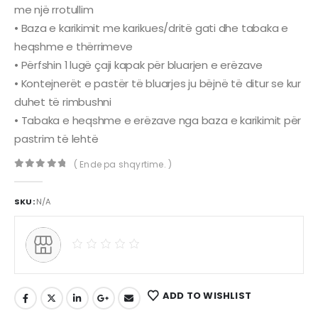
me një rrotullim
• Baza e karikimit me karikues/dritë gati dhe tabaka e
heqshme e thërrimeve
• Përfshin 1 lugë çaji kapak për bluarjen e erëzave
• Kontejnerët e pastër të bluarjes ju bëjnë të ditur se kur
duhet të rimbushni
• Tabaka e heqshme e erëzave nga baza e karikimit për
pastrim të lehtë
( Ende pa shqyrtime. )
0
out of 5
SKU:
N/A
ADD TO WISHLIST