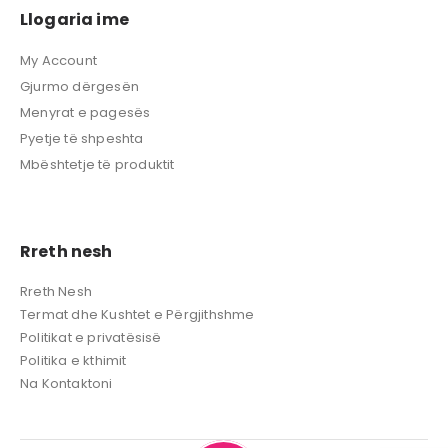
Llogaria ime
My Account
Gjurmo dërgesën
Menyrat e pagesës
Pyetje të shpeshta
Mbështetje të produktit
Rreth nesh
Rreth Nesh
Termat dhe Kushtet e Përgjithshme
Politikat e privatësisë
Politika e kthimit
Na Kontaktoni