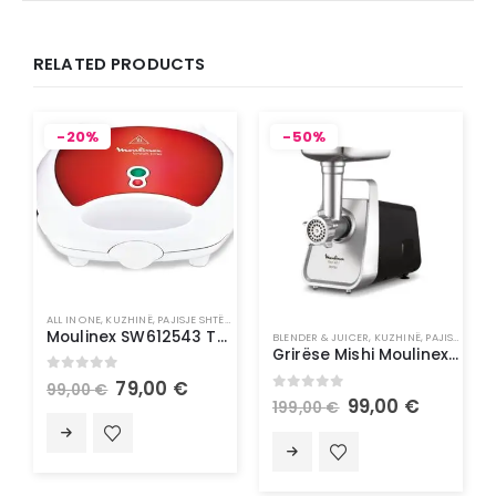
RELATED PRODUCTS
-20%
-50%
ALL IN ONE
,
KUZHINË
,
PAJISJE SHTËPIAKE
,
TOSTER & MIKSER
Moulinex SW612543 Toster për Waffle | Waffle Maker
BLENDER & JUICER
,
KUZHINË
,
PAJISJE SHTËPIAKE
Grirëse Mishi Moulinex ME308827
0
out of 5
79,00
€
99,00
€
0
out of 5
99,00
€
199,00
€