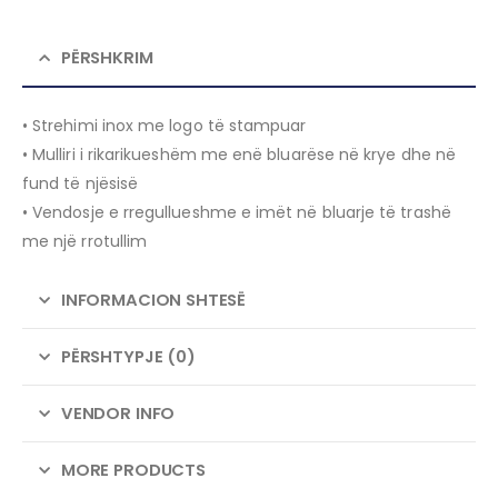
PËRSHKRIM
• Strehimi inox me logo të stampuar
• Mulliri i rikarikueshëm me enë bluarëse në krye dhe në
fund të njësisë
• Vendosje e rregullueshme e imët në bluarje të trashë
me një rrotullim
INFORMACION SHTESË
PËRSHTYPJE (0)
VENDOR INFO
MORE PRODUCTS