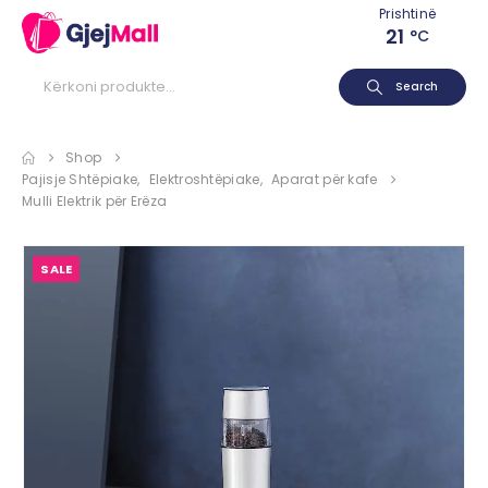
Prishtinë
21
°C
Search
Shop
Pajisje Shtëpiake
,
Elektroshtëpiake
,
Aparat për kafe
Mulli Elektrik për Erëza
SALE