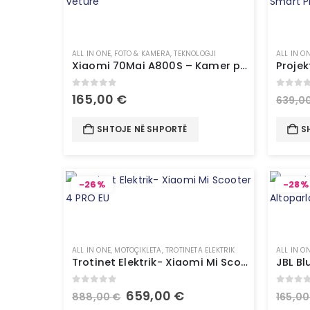
ALL IN ONE
,
FOTO & KAMERA
,
TEKNOLOGJI
ALL IN O
Xiaomi 70Mai A800S – Kamer për Veturë
0
out of 5
0
out 
165,00
€
639,0
SHTOJE NË SHPORTË
S
-26%
-28%
ALL IN ONE
,
MOTOÇIKLETA
,
TROTINETA ELEKTRIK
ALL IN O
Trotinet Elektrik- Xiaomi Mi Scooter 4 PRO EU
0
out of 5
0
out 
659,00
€
888,00
€
165,0