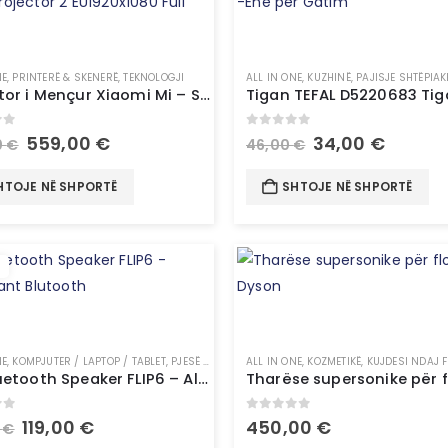
NE
,
PRINTERË & SKENERË
,
TEKNOLOGJI
ALL IN ONE
,
KUZHINË
,
PAJISJE SHTËPIAK
Projektor i Mençur Xiaomi Mi – Smart Projector 2 EU1920x1080 Full
of 5
0
out of 5
559,00
€
34,00
€
0
€
46,00
€
HTOJE NË SHPORTË
SHTOJE NË SHPORTË
NE
,
KOMPJUTER / LAPTOP / TABLET
,
PJESË PËR KOMPJUTER
ALL IN ONE
,
TEKNOLOGJI
,
KOZMETIKË
,
KUJDESI NDAJ 
JBL Bluetooth Speaker FLIP6 – Altoparlant Blutooth
of 5
0
out of 5
119,00
€
450,00
€
0
€