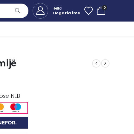
0
Hello!
Llogaria ime
mijë
 ose NLB