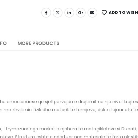
ADD TO WISH
NFO
MORE PRODUCTS
e emocionuese që sjell përvojën e drejtimit në një nivel krejtësis
 me zhvillimin fizik dhe motorik të fëmijëve, duke i lejuar ata 
k, i frymëzuar nga markat e njohura të motoçikletave si Ducati
ëve. Struktura është e ndërtuar nga materiale të forta plastik