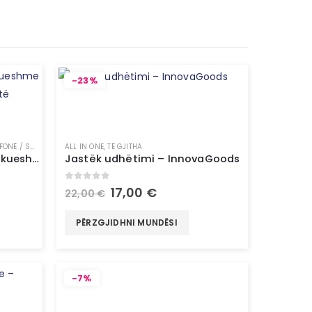
-23%
Ë / SMARTWATCH
ALL IN ONE
,
TË GJITHA
Zmadhuese Ekrani e Rikarikueshme me Altoparlant për Telefona të Mençur – InnovaGoods
Jastëk udhëtimi – InnovaGoods
0
out of 5
17,00
€
22,00
€
PËRZGJIDHNI MUNDËSI
-7%