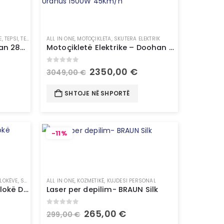
E
,
TEPSI, TENXHERE & TIGAN
ALL IN ONE
,
MOTOÇIKLETA
,
SKUTERA ELEKTRIK
Tigan TEFAL D5220683 Tigan 28cm -Enë për Gatim
Motoçikletë Elektrike – Doohan Uranus 1500W 45Km/h
0
out of 5
2350,00
€
3049,00
€
SHTOJE NË SHPORTË
-11%
FLOKËVE
,
STILUES FLOKËSH
ALL IN ONE
,
KOZMETIKË
,
KUJDESI PERSONAL
Tharëse supersonike për flokë Dyson
Laser per depilim- BRAUN Silk
0
out of 5
265,00
€
299,00
€