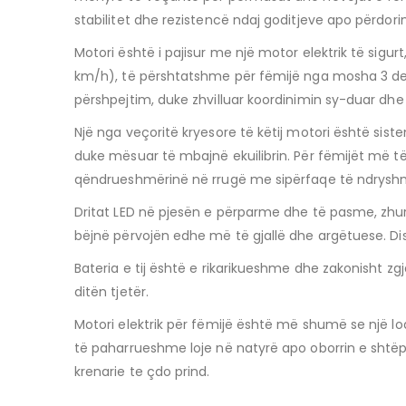
stabilitet dhe rezistencë ndaj goditjeve apo përdori
Motori është i pajisur me një motor elektrik të sigur
km/h), të përshtatshme për fëmijë nga mosha 3 deri
përshpejtim, duke zhvilluar koordinimin sy-duar dhe n
Një nga veçoritë kryesore të këtij motori është sis
duke mësuar të mbajnë ekuilibrin. Për fëmijët më t
qëndrueshmërinë në rrugë me sipërfaqe të ndrysh
Dritat LED në pjesën e përparme dhe të pasme, zhurm
bëjnë përvojën edhe më të gjallë dhe argëtuese. Di
Bateria e tij është e rikarikueshme dhe zakonisht zg
ditën tjetër.
Motori elektrik për fëmijë është më shumë se një lo
të paharrueshme loje në natyrë apo oborrin e shtëpis
krenarie te çdo prind.