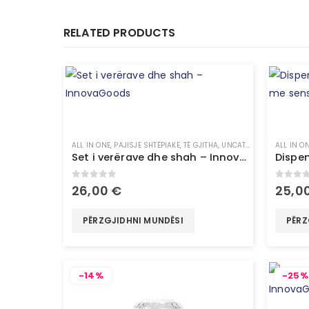
RELATED PRODUCTS
ALL IN ONE
,
PAJISJE SHTËPIAKE
,
TË GJITHA
,
UNCATEGORIZED
ALL IN O
Set i verërave dhe shah – InnovaGoods
0
out of 5
0
out 
26,00
€
25,0
PËRZGJIDHNI MUNDËSI
PËRZ
-14%
-25%