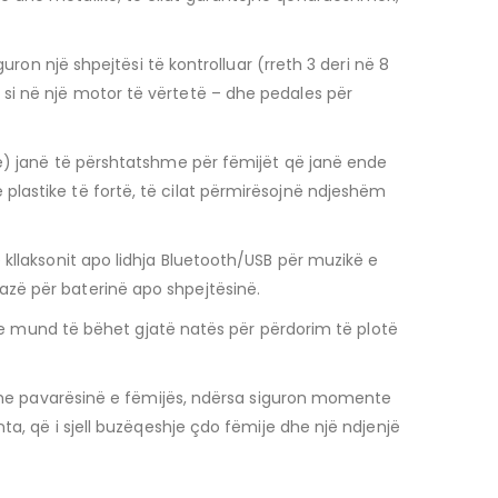
uron një shpejtësi të kontrolluar (rreth 3 deri në 8
si në një motor të vërtetë – dhe pedales për
në) janë të përshtatshme për fëmijët që janë ende
plastike të fortë, të cilat përmirësojnë ndjeshëm
 kllaksonit apo lidhja Bluetooth/USB për muzikë e
azë për baterinë apo shpejtësinë.
 dhe mund të bëhet gjatë natës për përdorim të plotë
n dhe pavarësinë e fëmijës, ndërsa siguron momente
ta, që i sjell buzëqeshje çdo fëmije dhe një ndjenjë