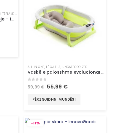
SHTËPIAKE
,
TË GJITHA
,
UNCATEGORIZED
Dritë LED me sensor lëvizjeje – InnovaGoods
ALL IN ONE
,
TË GJITHA
,
UNCATEGORIZED
Vaskë e palosshme evolucionare për fëmijë – InnovaGoods
0
out of 5
55,99
€
59,99
€
PËRZGJIDHNI MUNDËSI
-11%