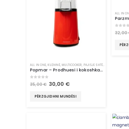
ALL IN O
0
out 
32,00
PËRZ
ALL IN ONE
,
KUZHINË
,
MULTICOOKER
,
PAJISJE SHTËPIAKE
,
TË GJITHA
Popmar – Prodhuesi i kokoshkave me ajër të nxehtë – InnovaGoods
0
out of 5
30,00
€
35,00
€
PËRZGJIDHNI MUNDËSI