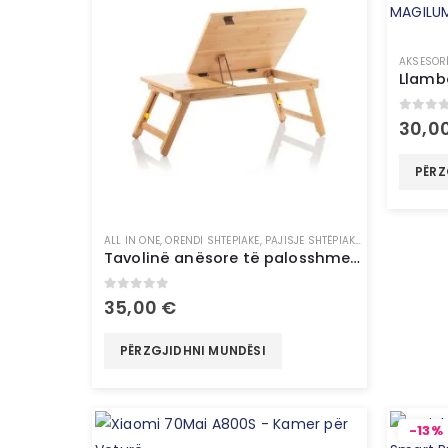
AKSESOR
0
out 
30,0
PËRZ
ALL IN ONE
,
ORENDI SHTEPIAKE
,
PAJISJE SHTËPIAKE
,
TË GJITHA
Tavolinë anësore të palosshme bambu – InnovaGoods
0
out of 5
35,00
€
PËRZGJIDHNI MUNDËSI
-13%