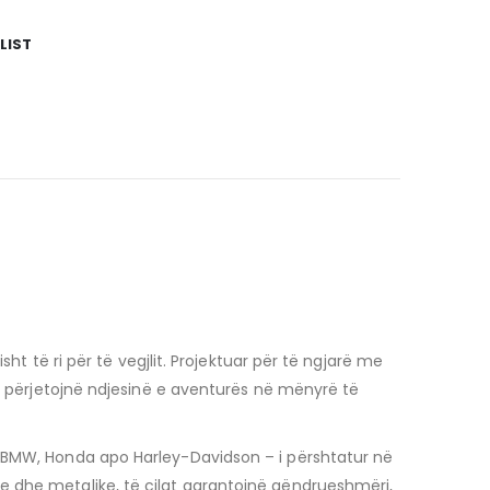
LIST
ht të ri për të vegjlit. Projektuar për të ngjarë me
të përjetojnë ndjesinë e aventurës në mënyrë të
, BMW, Honda apo Harley-Davidson – i përshtatur në
e dhe metalike, të cilat garantojnë qëndrueshmëri,