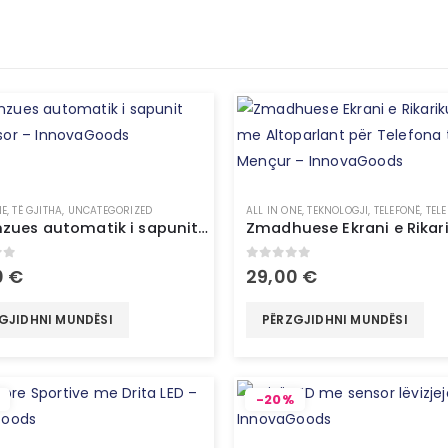
NE
,
TË GJITHA
,
UNCATEGORIZED
ALL IN ONE
,
TEKNOLOGJI
,
TELEFONË
,
TELEFON
Dispenzues automatik i sapunit me sensor – InnovaGoods
of 5
0
out of 5
0
€
29,00
€
GJIDHNI MUNDËSI
PËRZGJIDHNI MUNDËSI
-20%