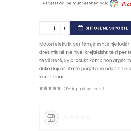
SHTOJE NË SHPORTË
Motori elektrik për fëmijë është një lodë
drejtimit në një nivel krejtësisht të ri për
të vërtetë, ky produkt kombinon argëtimin
duke i lejuar ata të përjetojnë ndjesinë e
kontrolluar.
( Ende pa shqyrtime. )
0
out of 5