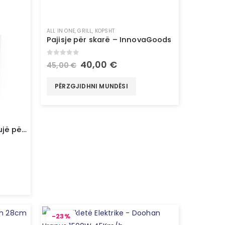
GJITHA
ALL IN ONE
,
GRILL
,
KOPSHT
Pajisje për skarë – InnovaGoods
0
out of 5
40,00
€
45,00
€
PËRZGJIDHNI MUNDËSI
Drinkatt – Shatërvan me ujë për kafshë shtëpiake – InnovaGoods
-23%