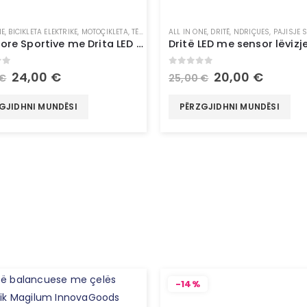
NE
,
BICIKLETA ELEKTRIKE
,
MOTOÇIKLETA
,
TË GJITHA
,
ALL IN ONE
UNCATEGORIZED
,
DRITË
,
NDRIÇUES
,
PAJISJE 
Parzmore Sportive me Drita LED – InnovaGoods
of 5
0
out of 5
24,00
€
20,00
€
€
25,00
€
GJIDHNI MUNDËSI
PËRZGJIDHNI MUNDËSI
-14%