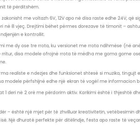
mit të përditshëm.
t, zakonisht me voltazh 6V, 12V apo në disa raste edhe 24V, që sig
 në 8 vjeç. Drejtimi bëhet përmes dorezave të timonit – ashtu 
djenjën e kontrollit.
temi me dy ose tre rrota, ku versionet me rrota ndihmëse (në a
ë rritur, disa modele ofrojnë rrota të mëdha me goma gome ose 
me.
a realiste e ndezjes dhe funksionet shtesë si muzika, tingujt e
sa modele përfshijnë edhe një ekran të vogël me informacion b
jat 1 deri në 2 orë me përdorim aktiv. Karikimi është i thjeshtë
dër – është një mjet për të zhvilluar kreativitetin, vetëbesimi
ë. Një dhuratë perfekte për ditëlindje, festa apo raste të veçan