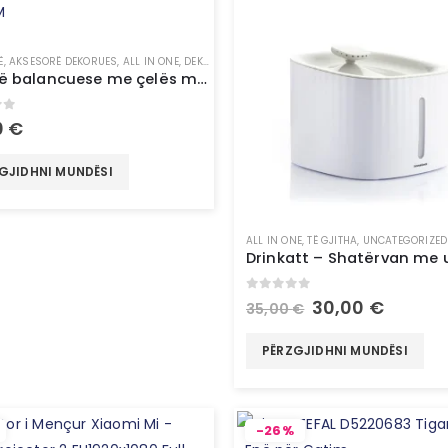
Ë
,
AKSESORË DEKORUES
,
ALL IN ONE
,
DEKORE
,
LLAMPË
,
NDRIÇUES
,
PAJISJE SHTËPIAKE
,
TË 
Llambë balancuese me çelës magnetik Magilum InnovaGoods MAGILUM
of 5
0
€
GJIDHNI MUNDËSI
ALL IN ONE
,
TË GJITHA
,
UNCATEGORIZED
0
out of 5
30,00
€
35,00
€
PËRZGJIDHNI MUNDËSI
-26%