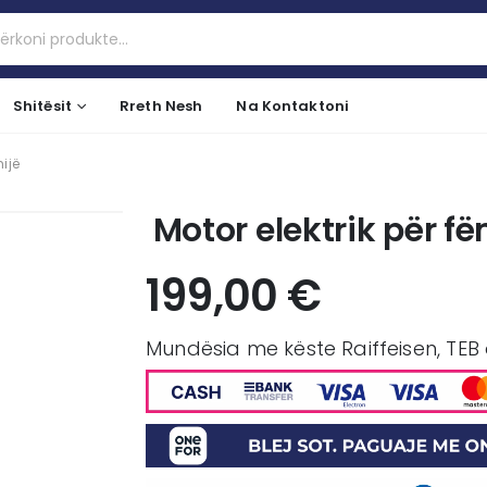
Shitësit
Rreth Nesh
Na Kontaktoni
mijë
Motor elektrik për fë
199,00
€
Mundësia me këste Raiffeisen, TEB