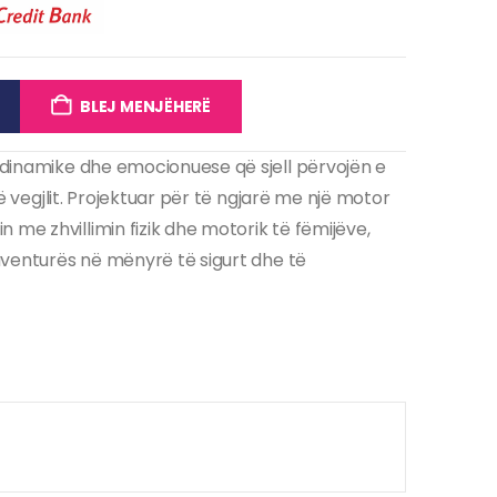
BLEJ MENJËHERË
r dinamike dhe emocionuese që sjell përvojën e
 të vegjlit. Projektuar për të ngjarë me një motor
 me zhvillimin fizik dhe motorik të fëmijëve,
 aventurës në mënyrë të sigurt dhe të