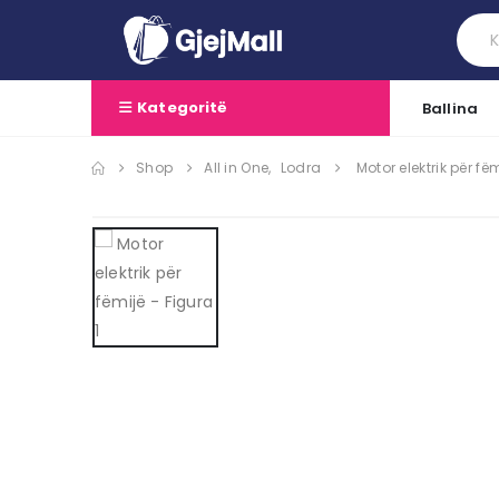
Kategoritë
Ballina
Shop
All in One
,
Lodra
Motor elektrik për fë