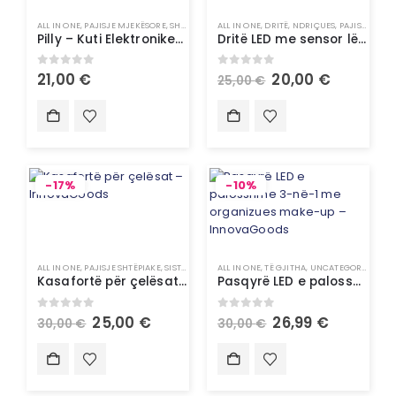
ALL IN ONE
,
PAJISJE MJEKËSORE
,
SHËNDETI
ALL IN ONE
,
DRITË
,
NDRIÇUES
,
PAJISJE SHTËPIAKE
Pilly – Kuti Elektronike për Ilaçe me Alarm – InnovaGoods
Dritë LED me sensor lëvizjeje – InnovaGoods
0
out of 5
0
out of 5
21,00
€
20,00
€
25,00
€
-17%
-10%
ALL IN ONE
,
PAJISJE SHTËPIAKE
,
SISTEME SIGURIE & SMART HOME
ALL IN ONE
,
TË GJITHA
,
TË GJITHA
,
UNCATEGORIZED
,
TEKNOLOGJ
Kasafortë për çelësat – InnovaGoods
Pasqyrë LED e palosshme 3-në-1 me organizues make-up – InnovaGoods
0
out of 5
0
out of 5
25,00
€
26,99
€
30,00
€
30,00
€