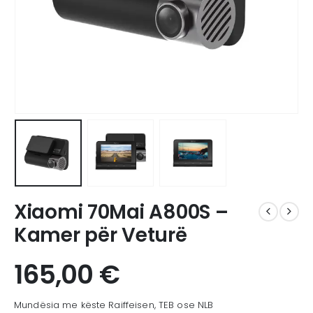
Xiaomi 70Mai A800S –
Kamer për Veturë
165,00
€
Mundësia me këste Raiffeisen, TEB ose NLB