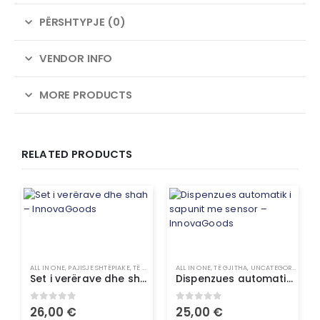
PËRSHTYPJE (0)
VENDOR INFO
MORE PRODUCTS
RELATED PRODUCTS
ALL IN ONE
,
PAJISJE SHTËPIAKE
,
TË GJITHA
,
UNCATEGORIZED
ALL IN ONE
,
TË GJITHA
,
UNCATEGORIZED
Set i verërave dhe shah – InnovaGoods
Dispenzues automatik i sapunit me sensor – InnovaGoods
0
out of 5
0
out of 5
26,00
€
25,00
€