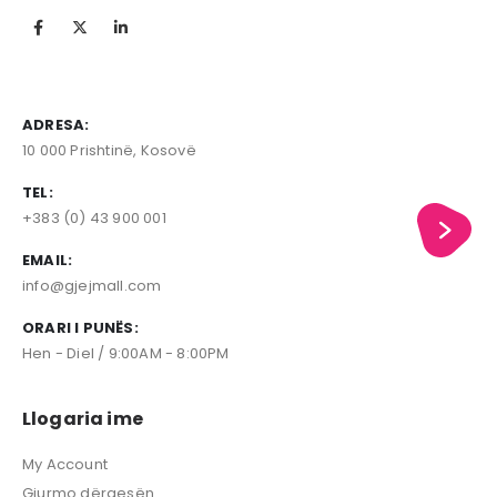
ADRESA:
10 000 Prishtinë, Kosovë
TEL:
+383 (0) 43 900 001
EMAIL:
info@gjejmall.com
ORARI I PUNËS:
Hen - Diel / 9:00AM - 8:00PM
Llogaria ime
My Account
Gjurmo dërgesën