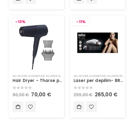
-13%
-11%
ALL IN ONE
,
KOZMETIKË
,
KUJDESI NDAJ FLOKËVE
ALL IN ONE
,
STILUES FLOKËSH
,
KOZMETIKË
,
KUJDESI PERSONAL
Hair Dryer – Tharse për flokë Philips
Laser per depilim- BRAUN Silk
0
out of 5
0
out of 5
70,00
€
265,00
€
80,00
€
299,00
€