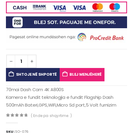
SHTOJE NË SHPORTË
BLEJ MENJËHERË
70mai Dash Cam 4K A800S
Kamera e fundit teknologjia e fundit Flagship Dash
500mAh Bateri,GPS,WiFi,Micro Sd port,5 Volt furnizim
( Ende pa shqyrtime. )
0
out of 5
SKU:
SO-076