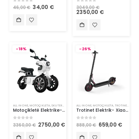
0
out of 5
0
out of 5
34,00
€
46,00
€
3049,00
€
2350,00
€
-18%
-26%
ALL IN ONE
,
MOTOÇIKLETA
,
SKUTERA ELEKTRIK
ALL IN ONE
,
MOTOÇIKLETA
,
TROTINETA ELEKTRIK
Motoçikletë Elektrike- Doohan iTank 1500W 45Km/h
Trotinet Elektrik- Xiaomi Mi Scooter 4 PRO EU
0
out of 5
0
out of 5
2750,00
€
659,00
€
3360,00
€
888,00
€