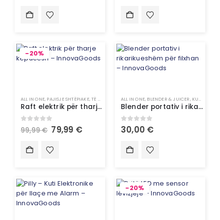
-20%
ALL IN ONE
,
PAJISJE SHTËPIAKE
,
TË GJITHA
,
UNCATEGORIZED
ALL IN ONE
,
BLENDER & JUICER
,
KUZHINË
,
P
Raft elektrik për tharje këpucësh – InnovaGoods
Blender portativ i rikarikueshëm për filxhan – InnovaGoods
0
out of 5
0
out of 5
79,99
€
30,00
€
99,99
€
-20%