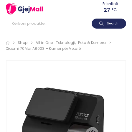
Prishtinë
27
°C
Search
Shop
All in One
,
Teknologji
,
Foto & Kamera
Xiaomi 70Mai A800S – Kamer për Veturë