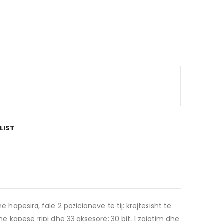
LIST
 hapësira, falë 2 pozicioneve të tij: krejtësisht të
me kapëse rripi dhe 33 aksesorë: 30 bit, 1 zgjatim dhe