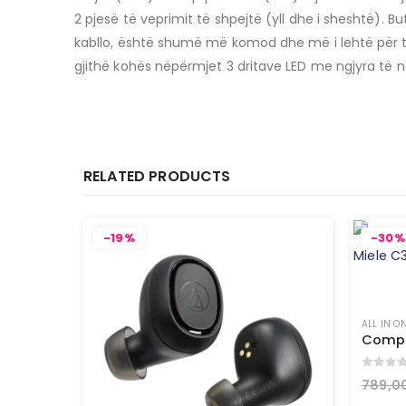
2 pjesë të veprimit të shpejtë (yll dhe i sheshtë).
kabllo, është shumë më komod dhe më i lehtë për t’u
gjithë kohës nëpërmjet 3 dritave LED me ngjyra të ndry
RELATED PRODUCTS
-19%
-30%
ALL IN O
0
out 
789,0