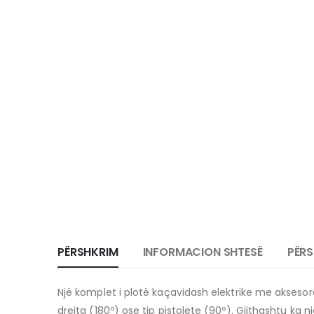
PËRSHKRIM
INFORMACION SHTESË
PËRS
Një komplet i plotë kaçavidash elektrike me aksesorë, 
drejta (180º) ose tip pistolete (90º). Gjithashtu ka 