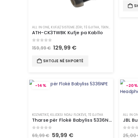
S
ALL IN ONE
,
KUFJE/SISTEME ZËRI
,
TË GJITHA
,
TEKNOLOGJI
ATH-CK3TWBK Kufje pa Kabllo
0
out of 5
129,99
€
159,99
€
SHTOJE NË SHPORTË
-14%
-20%
KOZMETIKË
,
KUJDESI NDAJ FLOKËVE
,
TË GJITHA
ALL IN O
Tharse për Flokë Babyliss 5336NPE
0
out of 5
0
out 
59,99
€
69,99
€
25,00