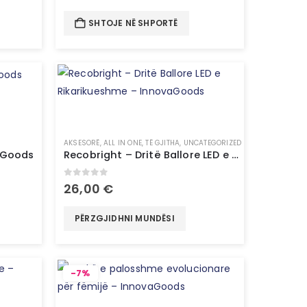
SHTOJE NË SHPORTË
AKSESORË
,
ALL IN ONE
,
TË GJITHA
,
UNCATEGORIZED
aGoods
Recobright – Dritë Ballore LED e Rikarikueshme – InnovaGoods
0
out of 5
26,00
€
PËRZGJIDHNI MUNDËSI
-7%