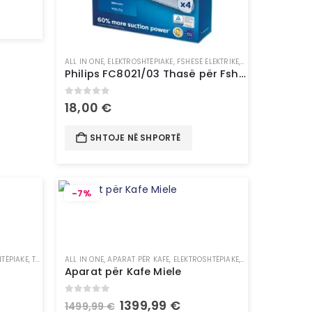
ALL IN ONE
,
ELEKTROSHTËPIAKE
,
FSHESË ELEKTRIKE
,
PAJISJE SHTËPIAKE
Philips FC8021/03 Thasë për Fshesë Elektrike | Vacuum Cleaner Bags
0
out of 5
18,00
€
SHTOJE NË SHPORTË
-7%
HTËPIAKE
,
TË GJITHA
ALL IN ONE
,
APARAT PËR KAFE
,
ELEKTROSHTËPIAKE
,
PAJISJE SHTËPIAKE
Aparat për Kafe Miele
0
out of 5
1399,99
€
1499,99
€