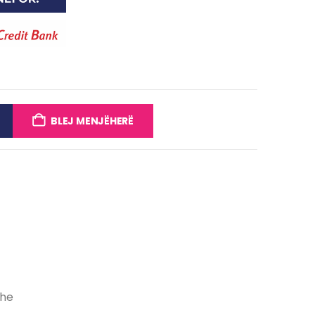
BLEJ MENJËHERË
dhe