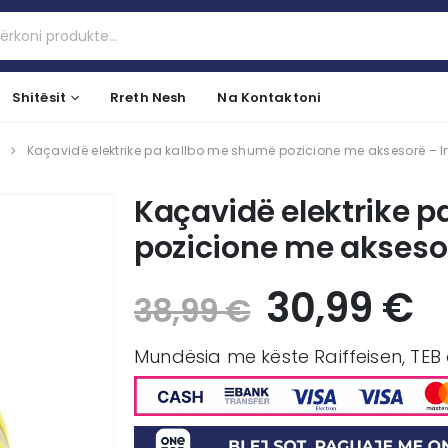
Shitësit
Rreth Nesh
Na Kontaktoni
Kaçavidë elektrike pa kallbo me shumë pozicione me aksesorë –
Kaçavidë elektrike 
pozicione me akseso
30,99
€
38,99
€
Mundësia me këste Raiffeisen, TEB