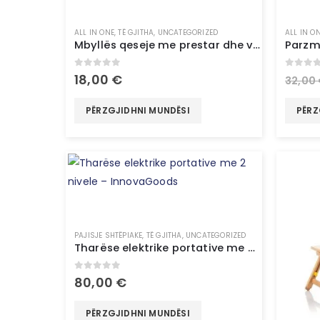
ALL IN ONE
,
TË GJITHA
,
UNCATEGORIZED
ALL IN O
Mbyllës qeseje me prestar dhe varëse Baseyl InnovaGoods
0
out of 5
0
out 
18,00
€
32,00
PËRZGJIDHNI MUNDËSI
PËRZ
PAJISJE SHTËPIAKE
,
TË GJITHA
,
UNCATEGORIZED
Tharëse elektrike portative me 2 nivele – InnovaGoods
0
out of 5
80,00
€
PËRZGJIDHNI MUNDËSI