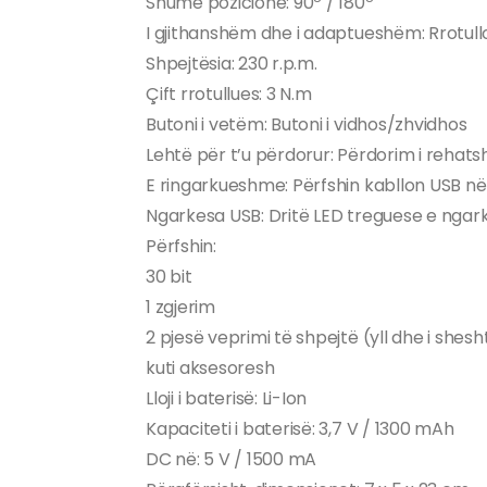
Shumë pozicione: 90º / 180º
I gjithanshëm dhe i adaptueshëm: Rrotull
Shpejtësia: 230 r.p.m.
Çift rrotullues: 3 N.m
Butoni i vetëm: Butoni i vidhos/zhvidhos
Lehtë për t’u përdorur: Përdorim i rehatsh
E ringarkueshme: Përfshin kabllon USB n
Ngarkesa USB: Dritë LED treguese e ngark
Përfshin:
30 bit
1 zgjerim
2 pjesë veprimi të shpejtë (yll dhe i shesh
kuti aksesoresh
Lloji i baterisë: Li-Ion
Kapaciteti i baterisë: 3,7 V / 1300 mAh
DC në: 5 V / 1500 mA