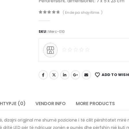
Përafërsisht. dimensionet: 7 x 5 x 23 cm
( Ende pa shqyrtime. )
0
out of 5
SKU:
Merc-010
ADD TO WISH
HTYPJE (0)
VENDOR INFO
MORE PRODUCTS
dizajni origjinal me shumë pozicione i të cilit përshtatet mirë në
një dritë LED për të ndriçuar zonën e punës dhe përfshin një kuti 