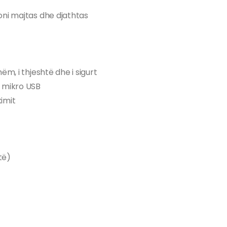
oni majtas dhe djathtas
ëm, i thjeshtë dhe i sigurt
ë mikro USB
imit
të)