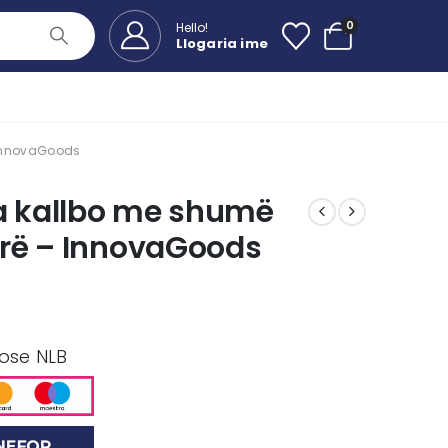
0
Hello!
Llogaria ime
 InnovaGoods
pa kallbo me shumë
rë – InnovaGoods
 ose NLB