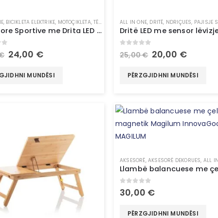
NE
,
BICIKLETA ELEKTRIKE
,
MOTOÇIKLETA
,
TË GJITHA
,
ALL IN ONE
UNCATEGORIZED
,
DRITË
,
NDRIÇUES
,
PAJISJE 
Parzmore Sportive me Drita LED – InnovaGoods
of 5
0
out of 5
24,00
€
20,00
€
€
25,00
€
GJIDHNI MUNDËSI
PËRZGJIDHNI MUNDËSI
AKSESORË
,
AKSESORË DEKORUES
,
ALL I
0
out of 5
30,00
€
PËRZGJIDHNI MUNDËSI