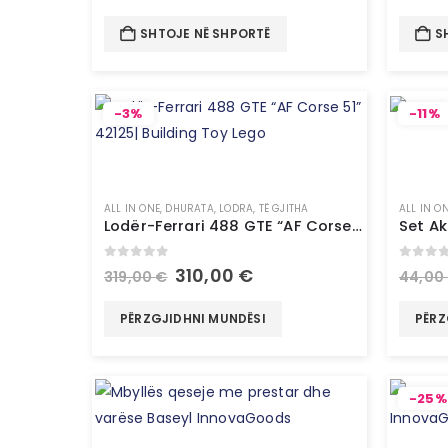
SHTOJE NË SHPORTË
S
-3%
-11%
ALL IN ONE
,
DHURATA
,
LODRA
,
TË GJITHA
ALL IN O
Lodër-Ferrari 488 GTE “AF Corse 51” 42125| Building Toy Lego
0
out of 5
0
out 
310,00
€
319,00
€
44,00
PËRZGJIDHNI MUNDËSI
PËRZ
-25%