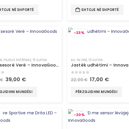
HTOJE NË SHPORTË
SHTOJE NË SHPORTË
-23%
NE
,
PAJISJE SHTËPIAKE
,
TË GJITHA
ALL IN ONE
,
TË GJITHA
Set Aksesorë Verë – InnovaGoods
Jastëk udhëtimi – Innov
of 5
0
out of 5
39,00
€
17,00
€
€
22,00
€
GJIDHNI MUNDËSI
PËRZGJIDHNI MUNDËSI
-20%