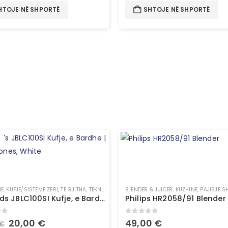
HTOJE NË SHPORTË
SHTOJE NË SHPORTË
NE
,
KUFJE/SISTEME ZËRI
,
TË GJITHA
,
TEKNOLOGJI
BLENDER & JUICER
,
KUZHINË
,
PAJISJE S
JBL Buds JBLC100SI Kufje, e Bardhë | Headphones, White
Philips HR2058/91 Blender
of 5
0
out of 5
20,00
€
49,00
€
€