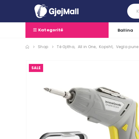
Kategoritë
Ballina
Shop
Të Gjitha
,
All in One
,
Kopsht
,
Vegla pune
SALE