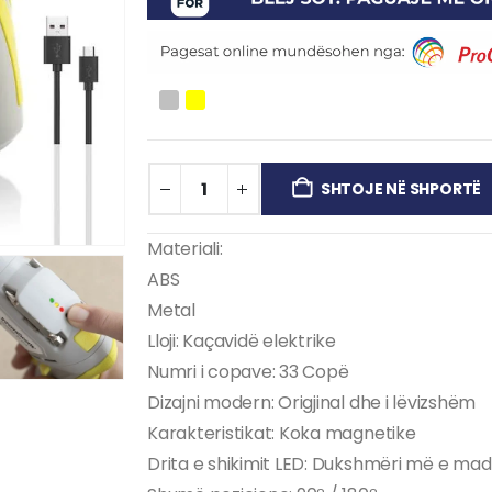
SHTOJE NË SHPORTË
Materiali:
ABS
Metal
Lloji: Kaçavidë elektrike
Numri i copave: 33 Copë
Dizajni modern: Origjinal dhe i lëvizshëm
Karakteristikat: Koka magnetike
Drita e shikimit LED: Dukshmëri më e ma