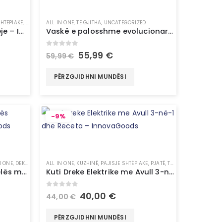
SHTËPIAKE
,
TË GJITHA
ALL IN ONE
,
UNCATEGORIZED
,
TË GJITHA
,
UNCATEGORIZED
Dritë LED me sensor lëvizjeje – InnovaGoods
Vaskë e palosshme evolucionare për fëmijë – InnovaGoods
0
out of 5
55,99
€
59,99
€
PËRZGJIDHNI MUNDËSI
-9%
N ONE
,
DEKORE
,
LLAMPË
ALL IN ONE
,
NDRIÇUES
,
KUZHINË
,
PAJISJE SHTËPIAKE
,
PAJISJE SHTËPIAKE
,
TË GJITHA
,
PJATË
,
TË GJITHA
Llambë balancuese me çelës magnetik Magilum InnovaGoods MAGILUM
Kuti Dreke Elektrike me Avull 3-në-1 dhe Receta – InnovaGoods
0
out of 5
40,00
€
44,00
€
PËRZGJIDHNI MUNDËSI