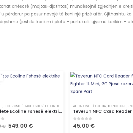
 Butonat anësorë (majtas-djathtas) mundësojnë zgjedhjen e drejti
 përdorur pa pasur nevojë të keni një prizë afër. Gjithashtu ka 
shme (jeshile: karikim i plotë – portokalli: gjysmë karikim – e ku
NE
,
ELEKTROSHTËPIAKE
,
FSHESË ELEKTRIKE
,
PAJISJE SHTËPIAKE
ALL IN ONE
,
,
TË GJITHA
TË GJITHA
,
,
TEKNOLOGJI
UNCATEGORIZED
,
UNC
Complete Ecoline Fshesë elektrike Miele C3
of 5
0
out of 5
549,00
€
45,00
€
0
€