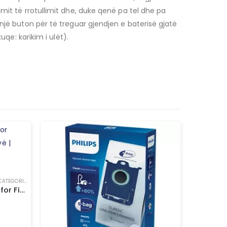
mit të rrotullimit dhe, duke qenë pa tel dhe pa
një buton për të treguar gjendjen e baterisë gjatë
qe: karikim i ulët).
ATEGORIZED
Teverun NFC Card Reader for Fighter 11, Mini, GT Pjesë rezervë | Spare Part