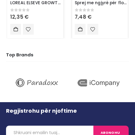
LOREAL ELSEVE GROWTH BOOSTER ANTI FALL SCALP SERUM
Sprej me ngjyrë për flokë-L’Oréal Paris Magic Retouch 5 Light Blonde
0
out of 5
0
out of 5
12,35
€
7,48
€
Top Brands
Regjistrohu për njoftime