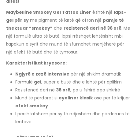
ditës!
Maybelline Smokey Gel Tattoo Liner
është një
laps-
gel për sy
me pigment të lartë që ofron një
pamje të
theksuar “smokey”
dhe
rezistencë deri në 36 orë
. Me
një formulë ultra të butë, lapsi rrëshqet lehtësisht mbi
kapakun e syrit dhe mund të sfumohet menjëherë për
një efekt të butë dhe të tymosur.
Karakteristikat kryesore:
Ngjyrë e zezë intensive
për një shikim dramatik
Formulë
gel
, super e butë dhe e lehtë për aplikim
Rezistencë deri në
36 orë
, pa u fshirë apo shkrirë
Mund të përdoret si
eyeliner klasik
ose për të krijuar
efekt smokey
I përshtatshëm për sy të ndjeshëm dhe përdorues të
lenteve