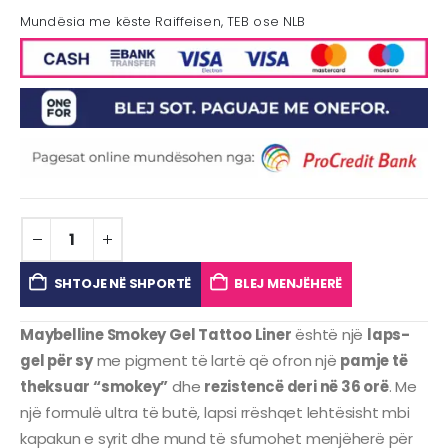
Mundësia me këste Raiffeisen, TEB ose NLB
SHTOJE NË SHPORTË
BLEJ MENJËHERË
Maybelline Smokey Gel Tattoo Liner
është një
laps-
gel për sy
me pigment të lartë që ofron një
pamje të
theksuar “smokey”
dhe
rezistencë deri në 36 orë
. Me
një formulë ultra të butë, lapsi rrëshqet lehtësisht mbi
kapakun e syrit dhe mund të sfumohet menjëherë për