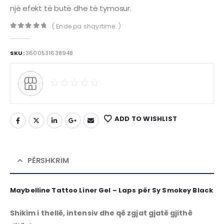
një efekt të butë dhe të tymosur.
( Ende pa shqyrtime. )
0
out of 5
SKU:
3600531638948
ADD TO WISHLIST
PËRSHKRIM
Maybelline Tattoo Liner Gel – Laps për Sy Smokey Black
Shikim i thellë, intensiv dhe që zgjat gjatë gjithë