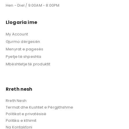
Hen - Diel / 9:00AM - 8:00PM
Llogaria ime
My Account
Gjurmo dërgesën
Menyrat e pagesës
Pyetje të shpeshta
Mbështetje të produktit
Rreth nesh
Rreth Nesh
Termat dhe Kushtet e Përgjithshme
Politikat e privatësisë
Politika e kthimit
Na Kontaktoni