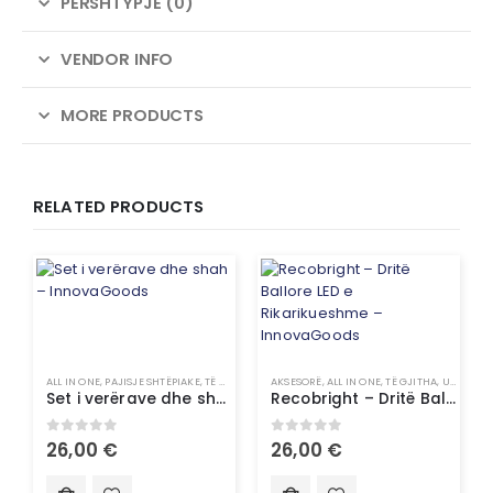
PËRSHTYPJE (0)
VENDOR INFO
MORE PRODUCTS
RELATED PRODUCTS
ALL IN ONE
,
PAJISJE SHTËPIAKE
,
TË GJITHA
,
UNCATEGORIZED
AKSESORË
,
ALL IN ONE
,
TË GJITHA
,
UNCATEGORIZED
Set i verërave dhe shah – InnovaGoods
Recobright – Dritë Ballore LED e Rikarikueshme – InnovaGoods
0
out of 5
0
out of 5
26,00
€
26,00
€