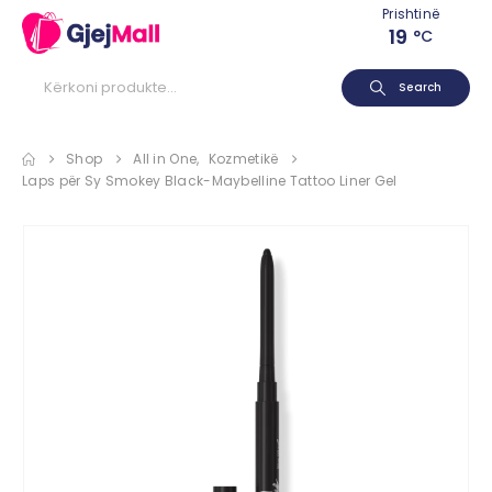
Prishtinë
19
°C
Search
Shop
All in One
,
Kozmetikë
Laps për Sy Smokey Black-Maybelline Tattoo Liner Gel