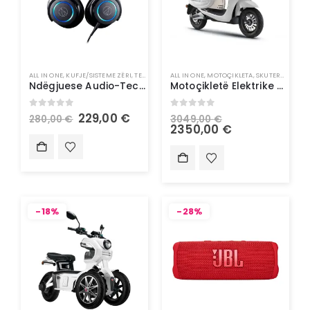
ALL IN ONE
,
KUFJE/SISTEME ZËRI
,
TEKNOLOGJI
ALL IN ONE
,
MOTOÇIKLETA
,
SKUTERA ELEKTRIK
Ndëgjuese Audio-Technica me kabllo dhe mikrofon LED
Motoçikletë Elektrike – Doohan Uranus 1500W 45Km/h
0
out of 5
0
out of 5
229,00
€
280,00
€
3049,00
€
2350,00
€
-18%
-28%