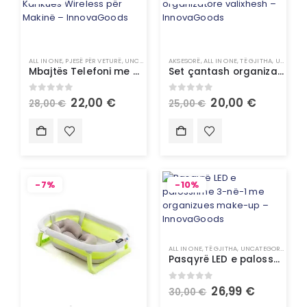
ALL IN ONE
,
PJESË PËR VETURË
,
UNCATEGORIZED
AKSESORË
,
VETURË
,
ALL IN ONE
,
TË GJITHA
,
UNCATEGORIZED
Mbajtës Telefoni me Karikues Wireless për Makinë – InnovaGoods
Set çantash organizatore valixhesh – InnovaGoods
0
out of 5
0
out of 5
22,00
€
20,00
€
28,00
€
25,00
€
-7%
-10%
ALL IN ONE
,
TË GJITHA
,
UNCATEGORIZED
Pasqyrë LED e palosshme 3-në-1 me organizues make-up – InnovaGoods
0
out of 5
26,99
€
30,00
€