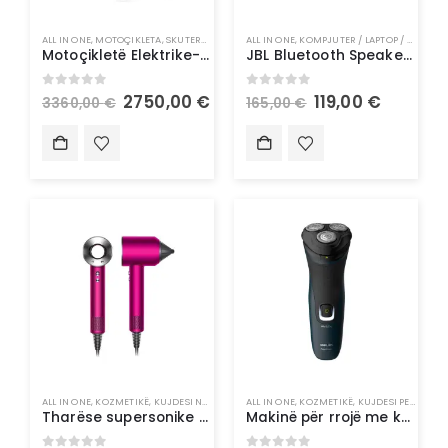
ALL IN ONE
,
MOTOÇIKLETA
,
SKUTERA ELEKTRIK
ALL IN ONE
,
KOMPJUTER / LAPTOP / TABLET
,
Motoçikletë Elektrike- Doohan iTank 1500W 45Km/h
JBL Bluetooth Speaker FLIP6 – Altoparlant Blutooth
0
out of 5
0
out of 5
2750,00
€
119,00
€
3360,00
€
165,00
€
ALL IN ONE
,
KOZMETIKË
,
KUJDESI NDAJ FLOKËVE
ALL IN ONE
,
STILUES FLOKËSH
,
KOZMETIKË
,
KUJDESI PERSONAL
Tharëse supersonike për flokë Dyson
Makinë për rrojë me kokë të ftoftë Philips