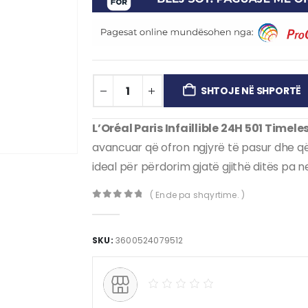
SHTOJE NË SHPORTË
L’Oréal Paris Infaillible 24H 501 Timele
avancuar që ofron ngjyrë të pasur dhe q
ideal për përdorim gjatë gjithë ditës pa 
( Ende pa shqyrtime. )
0
out of 5
SKU:
3600524079512