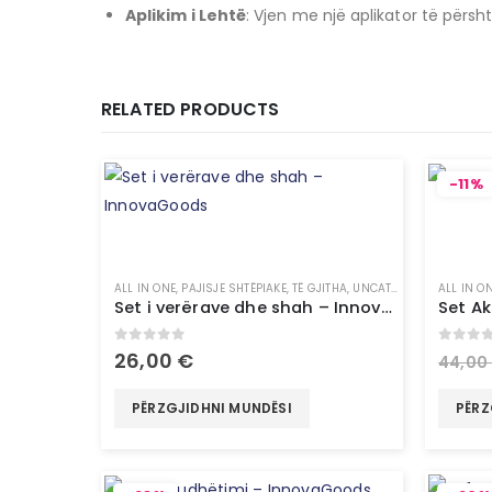
Aplikim i Lehtë
:
Vjen me një aplikator të përs
RELATED PRODUCTS
-11%
ALL IN ONE
,
PAJISJE SHTËPIAKE
,
TË GJITHA
,
UNCATEGORIZED
ALL IN O
Set i verërave dhe shah – InnovaGoods
0
out of 5
0
out 
26,00
€
44,00
PËRZGJIDHNI MUNDËSI
PËRZ