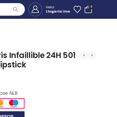
0
Hello!
Llogaria ime
s Infaillible 24H 501
ipstick
 ose NLB