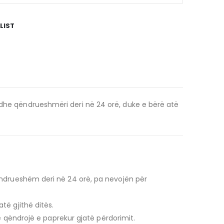
LIST
 dhe qëndrueshmëri deri në 24 orë, duke e bërë atë
ëndrueshëm deri në 24 orë, pa nevojën për
ë gjithë ditës.
ë qëndrojë e paprekur gjatë përdorimit.