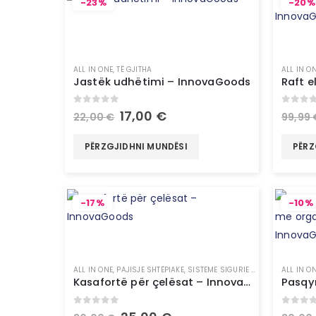
-23%
-20%
ALL IN ONE
,
TË GJITHA
ALL IN O
Jastëk udhëtimi – InnovaGoods
0
out of 5
0
out 
17,00
€
22,00
€
99,99
PËRZGJIDHNI MUNDËSI
PËRZ
-17%
-10%
ALL IN ONE
,
PAJISJE SHTËPIAKE
,
SISTEME SIGURIE & SMART HOME
ALL IN O
,
T
Kasafortë për çelësat – InnovaGoods
0
out of 5
0
out 