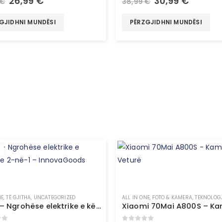
26,99
€
30,99
€
€
38,99
€
GJIDHNI MUNDËSI
PËRZGJIDHNI MUNDËSI
NE
IÇUES
,
TË GJITHA
,
PAJISJE SHTËPIAKE
,
UNCATEGORIZED
,
TË GJITHA
ALL IN ONE
,
FOTO & KAMERA
,
TEKNOLOG
Elewa – Ngrohëse elektrike e këmbëve 2-në-1 – InnovaGoods