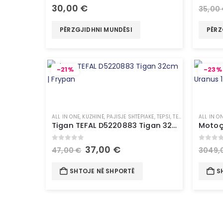
0
out of 5
0
out 
30,00
€
35,00
PËRZGJIDHNI MUNDËSI
PËRZ
-21%
-23%
ALL IN ONE
,
KUZHINË
,
PAJISJE SHTËPIAKE
,
TEPSI, TENXHERE & TIGAN
ALL IN O
Tigan TEFAL D5220883 Tigan 32cm | Frypan
0
out of 5
0
out 
37,00
€
47,00
€
3049,
SHTOJE NË SHPORTË
S