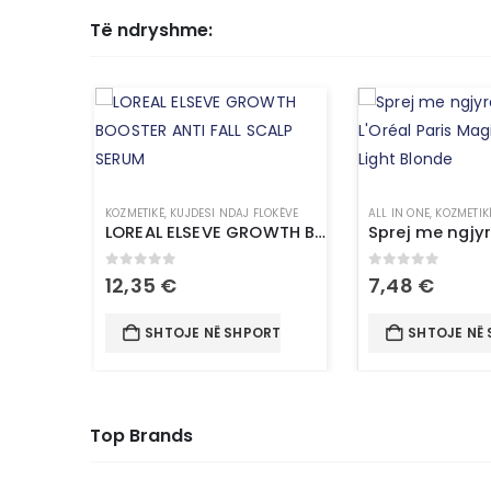
Të ndryshme:
KOZMETIKË
,
KUJDESI NDAJ FLOKËVE
ALL IN ONE
,
KOZMETIK
LOREAL ELSEVE GROWTH BOOSTER ANTI FALL SCALP SERUM
0
out of 5
0
out of 5
12,35
€
7,48
€
SHTOJE NË SHPORTË
SHTOJE NË
Top Brands