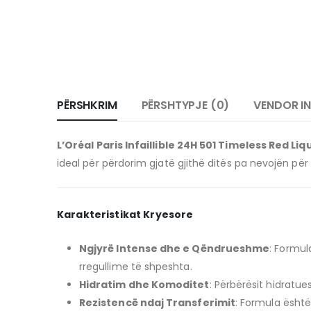
PËRSHKRIM
PËRSHTYPJE (0)
VENDOR I
L’Oréal Paris Infaillible 24H 501 Timeless Red Liqu
ideal për përdorim gjatë gjithë ditës pa nevojën për
Karakteristikat Kryesore
Ngjyrë Intense dhe e Qëndrueshme
:
Formula
rregullime të shpeshta.
Hidratim dhe Komoditet
:
Përbërësit hidratue
Rezistencë ndaj Transferimit
:
Formula është 