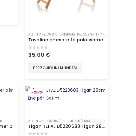
ALL IN ONE
,
ORENDI SHTEPIAKE
,
PAJISJE SHTËPIAKE
,
TË GJITHA
Tavolinë anësore të palosshme bambu – InnovaGoods
0
out of 5
35,00
€
PËRZGJIDHNI MUNDËSI
-26%
JI
ALL IN ONE
,
KUZHINË
,
PAJISJE SHTËPIAKE
,
TEPSI, TENXHERE & TIGAN
Xiaomi 70Mai A800S – Kamer për Veturë
Tigan TEFAL D5220683 Tigan 28cm -Enë për Gatim