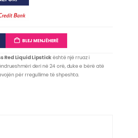
BLEJ MENJËHERË
ss Red Liquid Lipstick
është një rruaz i
ëndrueshmëri deri në 24 orë, duke e bërë atë
nevojën për rregullime të shpeshta.