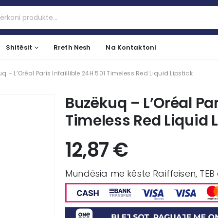
Shitësit
Rreth Nesh
Na Kontaktoni
q – L’Oréal Paris Infaillible 24H 501 Timeless Red Liquid Lipstick
Buzëkuq – L’Oréal Pari
Timeless Red Liquid L
12,87
€
Mundësia me këste Raiffeisen, TEB