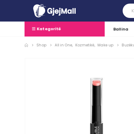
Kategoritë
Ballina
Shop
All in One
,
Kozmetikë
,
Make up
Buzëku