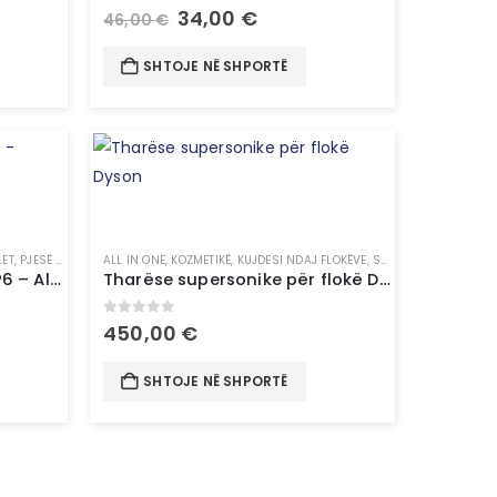
0
out of 5
34,00
€
46,00
€
SHTOJE NË SHPORTË
LET
,
PJESË PËR KOMPJUTER
ALL IN ONE
,
TEKNOLOGJI
,
KOZMETIKË
,
KUJDESI NDAJ FLOKËVE
,
STILUES FLOKËSH
JBL Bluetooth Speaker FLIP6 – Altoparlant Blutooth
Tharëse supersonike për flokë Dyson
0
out of 5
450,00
€
SHTOJE NË SHPORTË