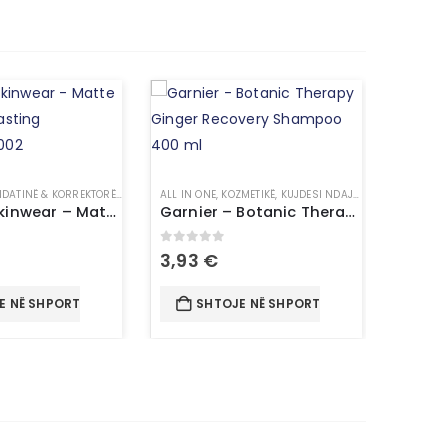
DATINË & KORREKTORË
,
KOZMETIKË
ALL IN ONE
,
MAKE UP
,
KOZMETIKË
,
KUJDESI NDAJ FLOKËVE
,
SHAMPO
Topface Skinwear – Matte Effect Longlasting Foundation 002
Garnier – Botanic Therapy Ginger Recovery Shampoo 400 ml
5
0
out of 5
3,93
€
E NË SHPORTË
SHTOJE NË SHPORTË
HIDRATUE
0
out 
24,0
SH