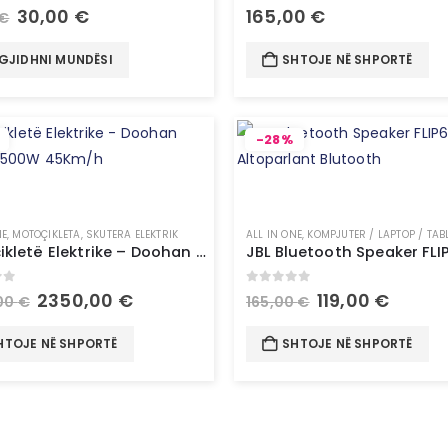
of 5
0
out of 5
30,00
€
165,00
€
€
GJIDHNI MUNDËSI
SHTOJE NË SHPORTË
-28%
NE
,
MOTOÇIKLETA
,
SKUTERA ELEKTRIK
ALL IN ONE
,
KOMPJUTER / LAPTOP / TAB
Motoçikletë Elektrike – Doohan Uranus 1500W 45Km/h
of 5
0
out of 5
2350,00
€
119,00
€
00
€
165,00
€
HTOJE NË SHPORTË
SHTOJE NË SHPORTË