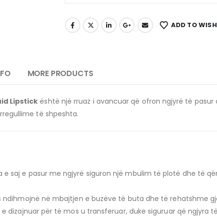
ADD TO WISH
NFO
MORE PRODUCTS
id Lipstick
është një rruaz i avancuar që ofron ngjyrë të pasur
 rregullime të shpeshta.
 e saj e pasur me ngjyrë siguron një mbulim të plotë dhe të q
s ndihmojnë në mbajtjen e buzëve të buta dhe të rehatshme gjat
e dizajnuar për të mos u transferuar, duke siguruar që ngjyra t