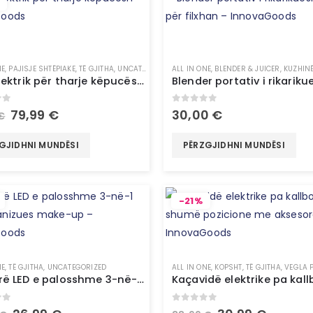
NE
,
PAJISJE SHTËPIAKE
,
TË GJITHA
,
UNCATEGORIZED
ALL IN ONE
,
BLENDER & JUICER
,
KUZHIN
Raft elektrik për tharje këpucësh – InnovaGoods
of 5
0
out of 5
79,99
€
30,00
€
€
GJIDHNI MUNDËSI
PËRZGJIDHNI MUNDËSI
-21%
NE
Ë GJITHA
,
TË GJITHA
,
TEKNOLOGJI
,
UNCATEGORIZED
,
UNCATEGORIZED
ALL IN ONE
,
KOPSHT
,
TË GJITHA
,
VEGLA 
Pasqyrë LED e palosshme 3-në-1 me organizues make-up – InnovaGoods
of 5
0
out of 5