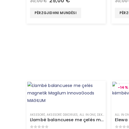
25,00
€
30,00
€
30,00
PËRZGJIDHNI MUNDËSI
PËRZ
-14%
AKSESORË
,
AKSESORË DEKORUES
,
ALL IN ONE
,
DEKORE
,
LLAMPË
ALL IN O
,
NDR
Llambë balancuese me çelës magnetik Magilum InnovaGoods MAGILUM