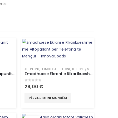
rës.
ALL IN ONE
,
TEKNOLOGJI
,
TELEFONË
,
TELEFONË / SMARTWATCH
Dispenzues automatik i sapunit me sensor – InnovaGoods
Zmadhuese Ekrani e Rikarikueshme me Altoparlant për Telefona të Mençur – InnovaGoods
0
out of 5
29,00
€
PËRZGJIDHNI MUNDËSI