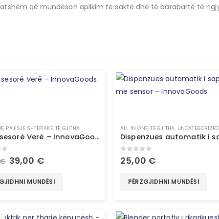
htatshëm që mundëson aplikim të saktë dhe të barabartë të ngjy
NE
,
PAJISJE SHTËPIAKE
,
TË GJITHA
ALL IN ONE
,
TË GJITHA
,
UNCATEGORIZED
Set Aksesorë Verë – InnovaGoods
of 5
0
out of 5
39,00
€
25,00
€
€
GJIDHNI MUNDËSI
PËRZGJIDHNI MUNDËSI