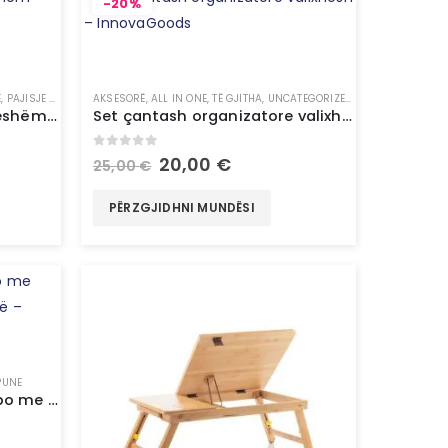
-20%
Ë
,
PAJISJE SHTËPIAKE
AKSESORË
,
ALL IN ONE
,
TË GJITHA
,
UNCATEGORIZED
,
VALIXHE
Blender portativ i rikarikueshëm për filxhan – InnovaGoods
Set çantash organizatore valixhesh – InnovaGoods
0
out of 5
20,00
€
25,00
€
PËRZGJIDHNI MUNDËSI
PUNE
Kaçavidë elektrike pa kallbo me shumë pozicione me aksesorë – InnovaGoods