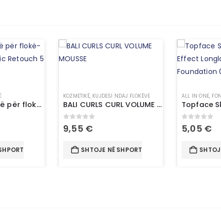
Ë
KOZMETIKË
,
KUJDESI NDAJ FLOKËVE
ALL IN ONE
,
FON
Sprej me ngjyrë për flokë-L’Oréal Paris Magic Retouch 5 Light Blonde
BALI CURLS CURL VOLUME MOUSSE
0
out of 5
0
out of 
9,55
€
5,05
€
 SHPORTË
SHTOJE NË SHPORTË
SHTOJ