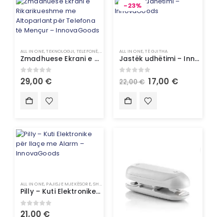
-23%
ALL IN ONE
,
TEKNOLOGJI
,
TELEFONË
,
TELEFONË / SMARTWATCH
ALL IN ONE
,
TË GJITHA
Zmadhuese Ekrani e Rikarikueshme me Altoparlant për Telefona të Mençur – InnovaGoods
Jastëk udhëtimi – InnovaGoods
0
out of 5
0
out of 5
29,00
€
17,00
€
22,00
€
ALL IN ONE
,
PAJISJE MJEKËSORE
,
SHËNDETI
Pilly – Kuti Elektronike për Ilaçe me Alarm – InnovaGoods
0
out of 5
21,00
€