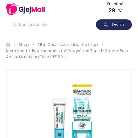
Prishtinë
29
°C
Search
Shop
All in One
,
Kozmetikë
,
Make up
Krem Kundër Papërsosmërive & Yndyrës së Tepërt-Garnier Pure
Active Mattifying Fluid SPF 50+