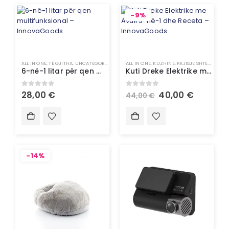
-9%
ALL IN ONE
,
TË GJITHA
,
UNCATEGORIZED
ALL IN ONE
,
KUZHINË
,
PAJISJE SHTËPIAKE
,
PJ
6-në-1 litar për qen multifunksional – InnovaGoods
Kuti Dreke Elektrike me Avull 3-në-1 dhe Receta – InnovaGoods
0
out of 5
0
out of 5
28,00
€
40,00
€
44,00
€
-14%