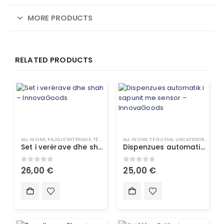
MORE PRODUCTS
RELATED PRODUCTS
ALL IN ONE
,
PAJISJE SHTËPIAKE
,
TË GJITHA
,
UNCATEGORIZED
ALL IN ONE
,
TË GJITHA
,
UNCATEGORIZED
Set i verërave dhe shah – InnovaGoods
Dispenzues automatik i sapunit me sensor – InnovaGoods
0
out of 5
0
out of 5
26,00
€
25,00
€