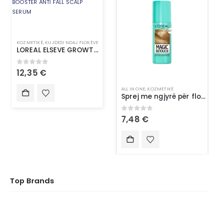
KOZMETIKË
,
KUJDESI NDAJ FLOKËVE
LOREAL ELSEVE GROWTH BOOSTER ANTI FALL SCALP SERUM
0
out of 5
12,35
€
ALL IN ONE
,
KOZMETIKË
Sprej me ngjyrë për flokë-L’Oréal Paris Magic Retouch 5 Light Blonde
0
out of 5
7,48
€
Top Brands