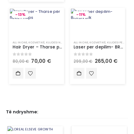
-13%
-11%
ALL IN ONE
,
KOZMETIKË
,
KUJDESI NDAJ FLOKËVE
ALL IN ONE
,
STILUES FLOKËSH
,
KOZMETIKË
,
KUJDESI PERSONAL
Hair Dryer – Tharse për flokë Philips
Laser per depilim- BRAUN Silk
0
out of 5
0
out of 5
70,00
€
265,00
€
80,00
€
299,00
€
Të ndryshme: