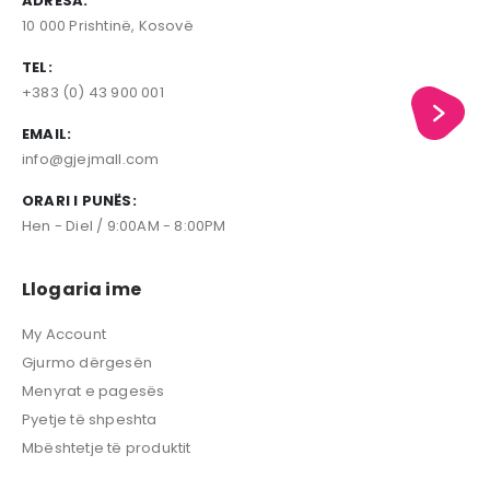
ADRESA:
10 000 Prishtinë, Kosovë
TEL:
+383 (0) 43 900 001
EMAIL:
info@gjejmall.com
ORARI I PUNËS:
Hen - Diel / 9:00AM - 8:00PM
Llogaria ime
My Account
Gjurmo dërgesën
Menyrat e pagesës
Pyetje të shpeshta
Mbështetje të produktit