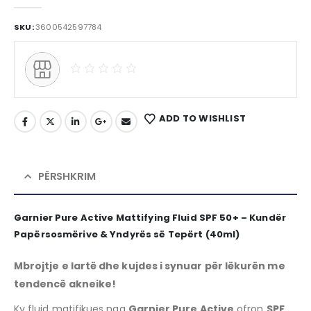
0
out of 5
SKU:
3600542597784
ADD TO WISHLIST
PËRSHKRIM
Garnier Pure Active Mattifying Fluid SPF 50+ – Kundër
Papërsosmërive & Yndyrës së Tepërt (40ml)
Mbrojtje e lartë dhe kujdes i synuar për lëkurën me
tendencë akneike!
Ky fluid matifikues nga
Garnier Pure Active
ofron
SPF