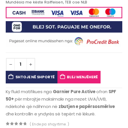
Mundësia me këste Raiffeisen, TEB ose NLB
SHTOJE NË SHPORTË
BLEJ MENJËHERË
Ky fluid matifikues nga
Garnier Pure Active
ofron
SPF
50+
për mbrojtje maksimale nga rrezet UVA/UVB,
ndërkohë që ndihmon në
zbutjen e papërsosmërive
dhe kontrollin e yndyrës së tepërt në lëkurë.
( Ende pa shqyrtime. )