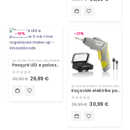
-10%
-21%
ALL IN ONE
,
TË GJITHA
,
UNCATEGORIZED
Pasqyrë LED e palosshme 3-në-1 me organizues make-up – InnovaGoods
0
out of 5
26,99
€
30,00
€
ALL IN ONE
,
KOPSHT
,
TË GJITHA
,
VEGLA PUNE
Kaçavidë elektrike pa kallbo me shumë pozicione me aksesorë – InnovaGoods
0
out of 5
30,99
€
38,99
€