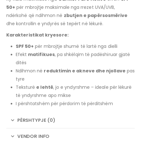
50+
për mbrojtje maksimale nga rrezet UVA/UVB,
ndërkohë që ndihmon në
zbutjen e papërsosmërive
dhe kontrollin e yndyrës së tepërt në lëkurë.
Karakteristikat kryesore:
SPF 50+
për mbrojtje shumë të lartë nga dielli
Efekt
matifikues
, pa shkëlqim të padëshiruar gjatë
ditës
Ndihmon në
reduktimin e akneve dhe njollave
pas
tyre
Teksturë
e lehtë
, jo e yndyrshme – ideale për lëkurë
të yndyrshme apo mikse
I përshtatshëm për përdorim të përditshëm
PËRSHTYPJE (0)
VENDOR INFO