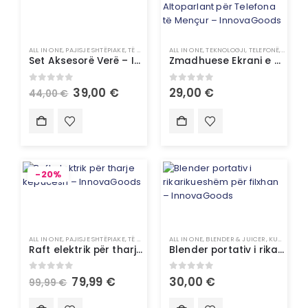
ALL IN ONE
,
PAJISJE SHTËPIAKE
,
TË GJITHA
ALL IN ONE
,
TEKNOLOGJI
,
TELEFONË
,
TELEFO
Set Aksesorë Verë – InnovaGoods
Zmadhuese Ekrani e Rikarikueshme me Altoparlant për Telefona të Mençur – InnovaGoods
0
out of 5
0
out of 5
39,00
€
29,00
€
44,00
€
-20%
ALL IN ONE
,
PAJISJE SHTËPIAKE
,
TË GJITHA
,
UNCATEGORIZED
ALL IN ONE
,
BLENDER & JUICER
,
KUZHINË
,
P
Raft elektrik për tharje këpucësh – InnovaGoods
Blender portativ i rikarikueshëm për filxhan – InnovaGoods
0
out of 5
0
out of 5
79,99
€
30,00
€
99,99
€