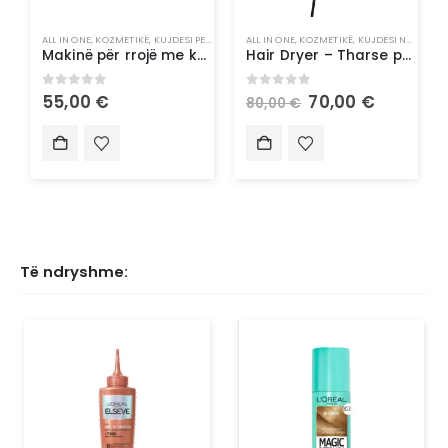
ALL IN ONE
,
KOZMETIKË
,
KUJDESI PERSONAL
ALL IN ONE
,
KOZMETIKË
,
KUJDESI NDAJ FLOKËVE
Makinë për rrojë me kokë të ftoftë Philips
Hair Dryer – Tharse për flokë Philips
0
out of 5
0
out of 5
55,00
€
70,00
€
80,00
€
Të ndryshme: