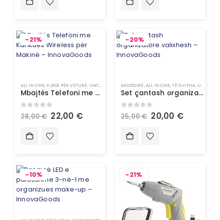
-21%
-20%
ALL IN ONE
,
PJESË PËR VETURË
,
UNCATEGORIZED
AKSESORË
,
VETURË
,
ALL IN ONE
,
TË GJITHA
,
UNCATEGORIZED
Mbajtës Telefoni me Karikues Wireless për Makinë – InnovaGoods
Set çantash organizatore valixhesh – InnovaGoods
0
out of 5
0
out of 5
22,00
€
20,00
€
28,00
€
25,00
€
-10%
-21%