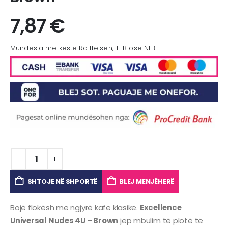
7,87
€
Mundësia me këste Raiffeisen, TEB ose NLB
SHTOJE NË SHPORTË
BLEJ MENJËHERË
Bojë flokësh me ngjyrë kafe klasike.
Excellence
Universal Nudes 4U – Brown
jep mbulim të plotë të