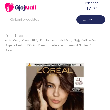
Prishtinë
17
°C
Search
Shop
All in One
,
Kozmetikë
,
Kujdesi ndaj flokëve
,
Ngjyrë-Flokësh
Bojë flokësh – L’Oréal Paris Excellence Universal Nudes 4U –
Brown