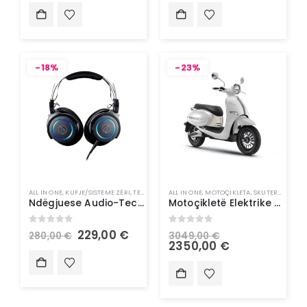
-18%
-23%
ALL IN ONE
,
KUFJE/SISTEME ZËRI
,
TEKNOLOGJI
ALL IN ONE
,
MOTOÇIKLETA
,
SKUTERA ELEKTRIK
Ndëgjuese Audio-Technica me kabllo dhe mikrofon LED
Motoçikletë Elektrike – Doohan Uranus 1500W 45Km/h
0
out of 5
0
out of 5
229,00
€
280,00
€
3049,00
€
2350,00
€