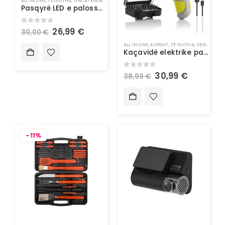
ALL IN ONE
,
TË GJITHA
,
UNCATEGORIZED
Pasqyrë LED e palosshme 3-në-1 me organizues make-up – InnovaGoods
0
out of 5
26,99
€
30,00
€
ALL IN ONE
,
KOPSHT
,
TË GJITHA
,
VEGLA PUNE
Kaçavidë elektrike pa kallbo me shumë pozicione me aksesorë – InnovaGoods
0
out of 5
30,99
€
38,99
€
-11%