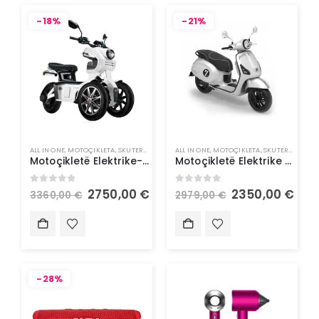
-18%
-21%
ALL IN ONE
,
MOTOÇIKLETA
,
SKUTERA ELEKTRIK
ALL IN ONE
,
MOTOÇIKLETA
,
SKUTERA ELEKTRIK
Motoçikletë Elektrike- Doohan iTank 1500W 45Km/h
Motoçikletë Elektrike – Doohan Gelato 1500W 45Km/h
0
out of 5
0
out of 5
2750,00
€
2350,00
€
3360,00
€
2979,00
€
-28%