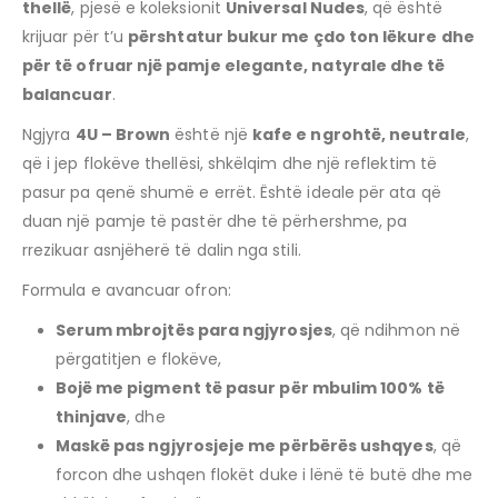
thellë
, pjesë e koleksionit
Universal Nudes
, që është
krijuar për t’u
përshtatur bukur me çdo ton lëkure dhe
për të ofruar një pamje elegante, natyrale dhe të
balancuar
.
Ngjyra
4U – Brown
është një
kafe e ngrohtë, neutrale
,
që i jep flokëve thellësi, shkëlqim dhe një reflektim të
pasur pa qenë shumë e errët. Është ideale për ata që
duan një pamje të pastër dhe të përhershme, pa
rrezikuar asnjëherë të dalin nga stili.
Formula e avancuar ofron:
Serum mbrojtës para ngjyrosjes
, që ndihmon në
përgatitjen e flokëve,
Bojë me pigment të pasur për mbulim 100% të
thinjave
, dhe
Maskë pas ngjyrosjeje me përbërës ushqyes
, që
forcon dhe ushqen flokët duke i lënë të butë dhe me