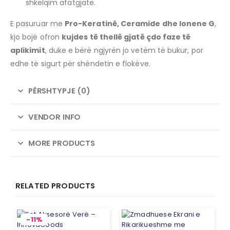
shkëlqim afatgjatë.
E pasuruar me
Pro-Keratinë, Ceramide dhe Ionene G
,
kjo bojë ofron
kujdes të thellë gjatë çdo faze të
aplikimit
, duke e bërë ngjyrën jo vetëm të bukur, por
edhe të sigurt për shëndetin e flokëve.
PËRSHTYPJE (0)
VENDOR INFO
MORE PRODUCTS
RELATED PRODUCTS
-11%