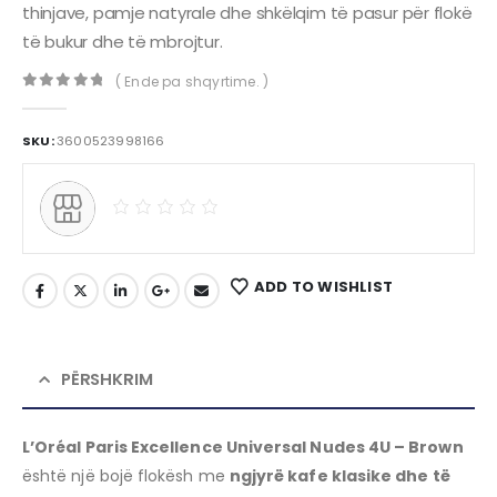
thinjave, pamje natyrale dhe shkëlqim të pasur për flokë
të bukur dhe të mbrojtur.
( Ende pa shqyrtime. )
0
out of 5
SKU:
3600523998166
ADD TO WISHLIST
PËRSHKRIM
L’Oréal Paris Excellence Universal Nudes 4U – Brown
është një bojë flokësh me
ngjyrë kafe klasike dhe të