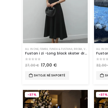
ALL IN ONE
,
FEMRA
,
FUNDA & FUSTANA
,
RROBA
,
VESHJE
ALL IN O
Fustan i zi -Long black skater dress
0
out of 5
0
out 
17,00
€
27,00
€
32,00
SHTOJE NË SHPORTË
S
-37%
-37%