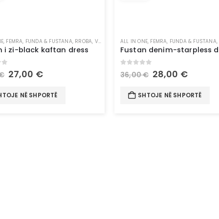
NE
,
FEMRA
,
FUNDA & FUSTANA
,
RROBA
,
VESHJE
ALL IN ONE
,
FEMRA
,
FUNDA & FUSTANA
 i zi-black kaftan dress
Fustan denim-starpless d
of 5
0
out of 5
27,00
€
28,00
€
€
36,00
€
HTOJE NË SHPORTË
SHTOJE NË SHPORTË