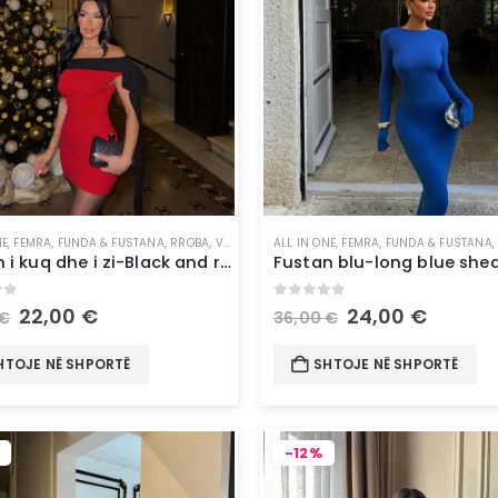
NE
,
FEMRA
,
FUNDA & FUSTANA
,
RROBA
,
VESHJE
ALL IN ONE
,
FEMRA
,
FUNDA & FUSTANA
Fustan i kuq dhe i zi-Black and red short dress
of 5
0
out of 5
22,00
€
24,00
€
€
36,00
€
HTOJE NË SHPORTË
SHTOJE NË SHPORTË
-12%