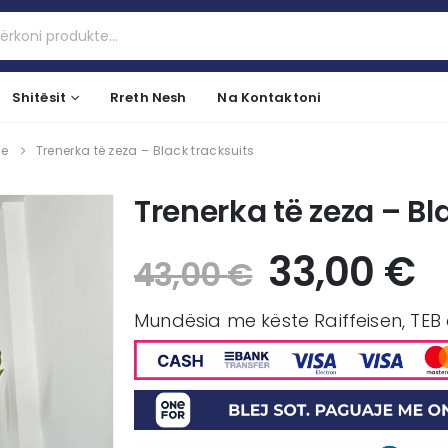
Shitësit
Rreth Nesh
Na Kontaktoni
ve
Trenerka të zeza – Black tracksuits
Trenerka të zeza – Bl
33,00
€
43,00
€
Mundësia me këste Raiffeisen, TEB