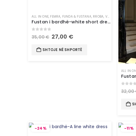
ALL IN ONE
,
FEMRA
,
FUNDA & FUSTANA
,
RROBA
,
VESHJE
Fustan i bardhë-white short dress
0
out of 5
27,00
€
35,00
€
SHTOJE NË SHPORTË
ALL IN O
0
out 
32,00
S
-24%
-11%