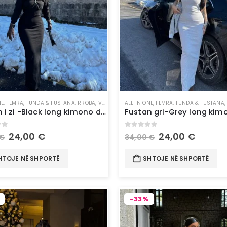
NE
,
FEMRA
,
FUNDA & FUSTANA
,
RROBA
,
VESHJE
ALL IN ONE
,
FEMRA
,
FUNDA & FUSTANA
Fustan i zi -Black long kimono dress
of 5
0
out of 5
24,00
€
24,00
€
€
34,00
€
HTOJE NË SHPORTË
SHTOJE NË SHPORTË
-33%