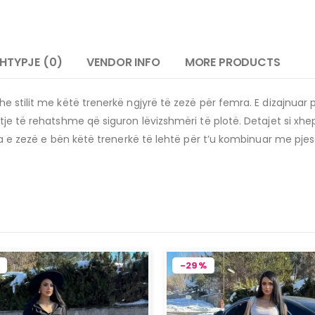
HTYPJE (0)
VENDOR INFO
MORE PRODUCTS
e stilit me këtë trenerkë ngjyrë të zezë për femra.
E dizajnuar 
tje të rehatshme që siguron lëvizshmëri të plotë.
Detajet si xhe
a e zezë e bën këtë trenerkë të lehtë për t’u kombinuar me pjesë
-29%