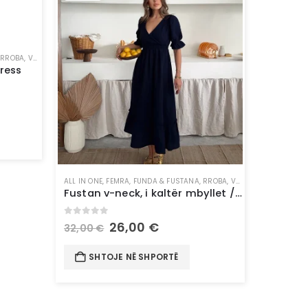
,
RROBA
,
VESHJE
ress
ALL IN ONE
,
FEMRA
,
FUNDA & FUSTANA
,
RROBA
,
VESHJE
Fustan v-neck, i kaltër mbyllet / navy color
0
out of 5
26,00
€
32,00
€
SHTOJE NË SHPORTË