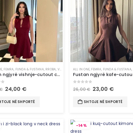
NE
,
FEMRA
,
FUNDA & FUSTANA
,
RROBA
,
VESHJE
ALL IN ONE
,
FEMRA
,
FUNDA & FUSTANA
Fustan ngjyrë vishnje-cutout cherry short dress
of 5
0
out of 5
24,00
€
23,00
€
€
26,00
€
HTOJE NË SHPORTË
SHTOJE NË SHPORTË
-14%