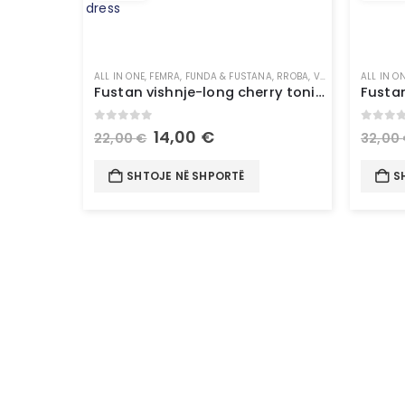
ALL IN ONE
,
FEMRA
,
FUNDA & FUSTANA
,
RROBA
,
VESHJE
ALL IN O
Fustan vishnje-long cherry tonic dress
Fustan
0
out of 5
0
out 
14,00
€
22,00
€
32,00
SHTOJE NË SHPORTË
S