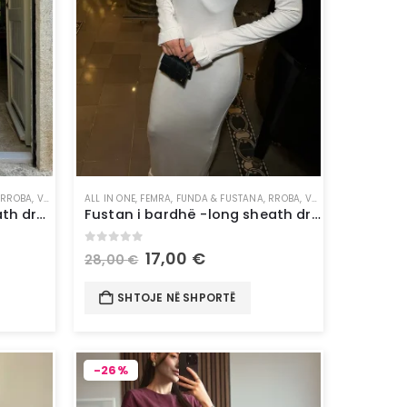
,
RROBA
,
VESHJE
ALL IN ONE
,
FEMRA
,
FUNDA & FUSTANA
,
RROBA
,
VESHJE
Fustan blu-long blue sheath dress
Fustan i bardhë -long sheath dress
0
out of 5
17,00
€
28,00
€
SHTOJE NË SHPORTË
-26%