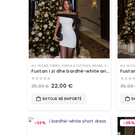
ALL IN ONE
,
FEMRA
,
FUNDA & FUSTANA
,
RROBA
,
VESHJE
ALL IN O
Fustan i zi dhe bardhë-white and black short dress
0
out of 5
0
out 
22,00
€
35,00
€
35,00
SHTOJE NË SHPORTË
S
-23%
-25%