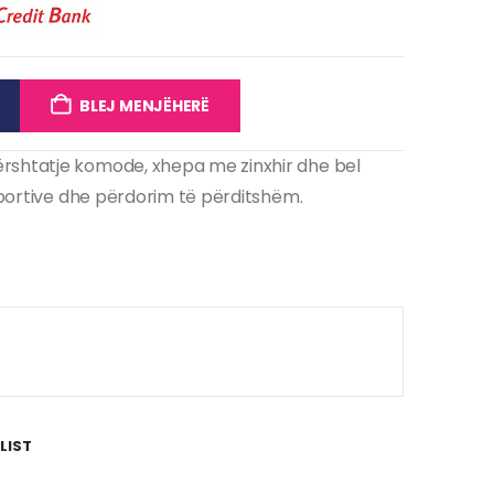
BLEJ MENJËHERË
rshtatje komode, xhepa me zinxhir dhe bel
sportive dhe përdorim të përditshëm.
LIST