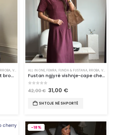
,
RROBA
,
VESHJE
ALL IN ONE
,
FEMRA
,
FUNDA & FUSTANA
,
RROBA
,
VESHJE
Fustan ngjyrë kafe-cutout brown dress
Fustan ngjyrë vishnje-cape cherry dress
0
out of 5
31,00
€
42,00
€
SHTOJE NË SHPORTË
-18%