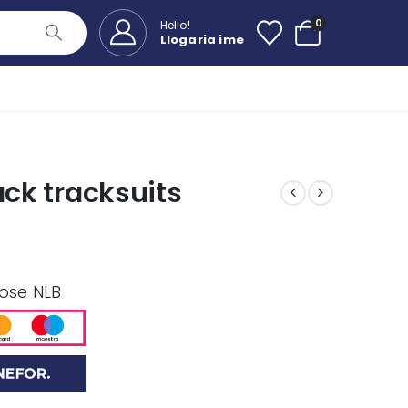
0
Hello!
Llogaria ime
ack tracksuits
 ose NLB