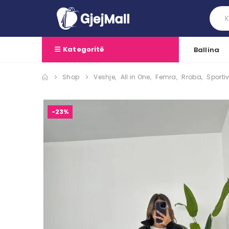
Kategoritë
Ballina
Shop
Veshje
,
All in One
,
Femra
,
Rroba
,
Sporti
-23%