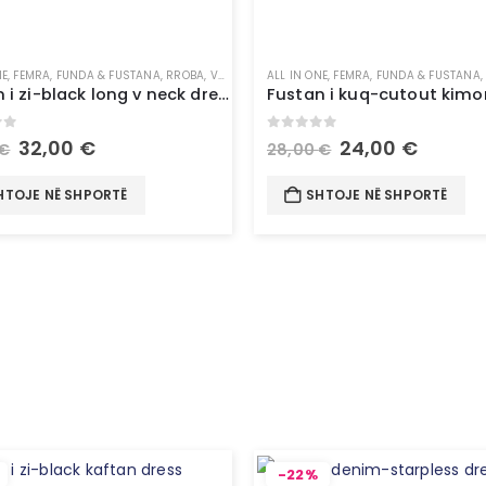
NE
,
FEMRA
,
FUNDA & FUSTANA
,
RROBA
,
VESHJE
ALL IN ONE
,
FEMRA
,
FUNDA & FUSTANA
Fustan i zi-black long v neck dress
of 5
0
out of 5
32,00
€
24,00
€
€
28,00
€
HTOJE NË SHPORTË
SHTOJE NË SHPORTË
-22%