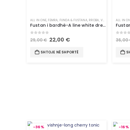
ALL IN ONE
,
FEMRA
,
FUNDA & FUSTANA
,
RROBA
,
VESHJE
ALL IN O
Fustan i bardhë-A line white dress
0
out of 5
0
out 
22,00
€
29,00
€
36,00
SHTOJE NË SHPORTË
S
-36%
-16%