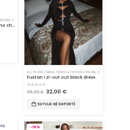
,
RROBA
,
VESHJE
Fustan i kuq-cutout kimono cherry dress
ALL IN ONE
,
FEMRA
,
FUNDA & FUSTANA
,
RROBA
,
VESHJE
Fustan i zi-cut out black dress
0
out of 5
32,00
€
39,00
€
SHTOJE NË SHPORTË
-19%