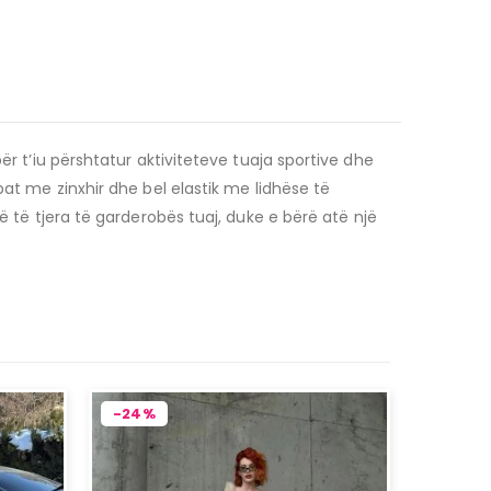
për t’iu përshtatur aktiviteteve tuaja sportive dhe
pat me zinxhir dhe bel elastik me lidhëse të
 të tjera të garderobës tuaj, duke e bërë atë një
-24%