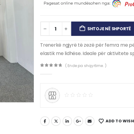
SHTOJE NË SHPORTË
Trenerkë ngjyrë të zezë për femra me pë
elastik me lidhëse.
Ideale për aktivitete 
( Ende pa shqyrtime. )
0
out of 5
ADD TO WISH