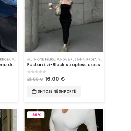
,
RROBA
,
VESHJE
ALL IN ONE
,
FEMRA
,
FUNDA & FUSTANA
,
RROBA
,
VESHJE
Fustan gri-Grey long kimono dress
Fustan i zi-Black strapless dress
0
out of 5
16,00
€
21,00
€
SHTOJE NË SHPORTË
-39%