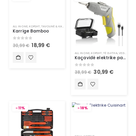
ALL IN ONE
,
KOPSHT
,
TAVOLINË & KARRIGE
Karrige Bamboo
0
out of 5
18,99
€
30,99
€
ALL IN ONE
,
KOPSHT
,
TË GJITHA
,
VEGLA PUNE
Kaçavidë elektrike pa kallbo me shumë pozicione me aksesorë – InnovaGoods
0
out of 5
30,99
€
38,99
€
-11%
-18%