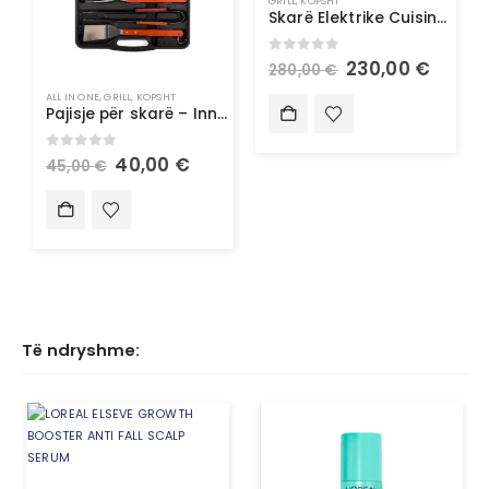
GRILL
,
KOPSHT
Skarë Elektrike Cuisinart
0
out of 5
230,00
€
280,00
€
ALL IN ONE
,
GRILL
,
KOPSHT
Pajisje për skarë – InnovaGoods
0
out of 5
40,00
€
45,00
€
Të ndryshme: