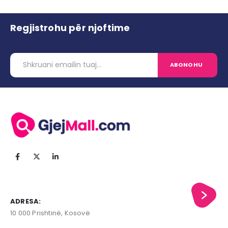
Regjistrohu për njoftime
ADRESA:
10 000 Prishtinë, Kosovë