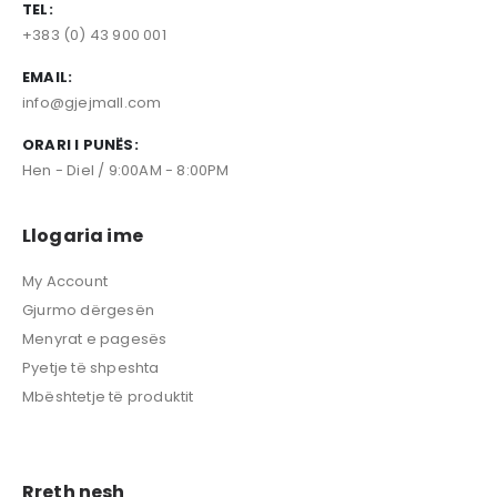
TEL:
+383 (0) 43 900 001
EMAIL:
info@gjejmall.com
ORARI I PUNËS:
Hen - Diel / 9:00AM - 8:00PM
Llogaria ime
My Account
Gjurmo dërgesën
Menyrat e pagesës
Pyetje të shpeshta
Mbështetje të produktit
Rreth nesh