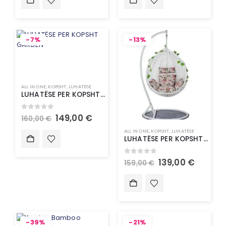
-7%
-13%
ALL IN ONE
,
KOPSHT
,
LUHATËSE
LUHATËSE PER KOPSHT GARDEN
0
out of 5
149,00
€
160,00
€
ALL IN ONE
,
KOPSHT
,
LUHATËSE
LUHATËSE PER KOPSHT GARDEN
0
out of 5
139,00
€
159,00
€
-39%
-21%