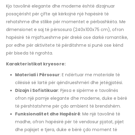
Kjo tavolinë elegante dhe moderne është dizajnuar
posaçërisht për çifte që kërkojnë një hapësirë të
rehatshme dhe stilike për momentet e përbashkëta. Me
dimensionet e saj të përsosura (240x100x75 cm), ofron
hapësirë të mjaftueshme për drekë ose darkë romantike,
por edhe për aktivitete të përditshme si punë ose kënd
për biseda të ngrohta.
Karakteristikat kryesore:
Materiali i Përsosur
: E ndërtuar me materiale të
cilësisë së lartë për qëndrueshmëri dhe jetëgjatësi.
Dizajn i Sofistikuar
: Pjesa e sipërme e tavolinës
ofron një pamje elegante dhe moderne, duke e bërë
të përshtatshme për çdo ambient të brendshëm.
Funksionalitet dhe Hapësirë
: Me një tavolinë të
madhe, ofron hapësirë për të vendosur pjatat, pijet
dhe pajisjet e tjera, duke e bërë çdo moment të