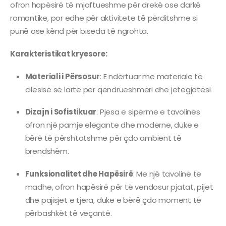
ofron hapësirë të mjaftueshme për drekë ose darkë
romantike, por edhe për aktivitete të përditshme si
punë ose kënd për biseda të ngrohta.
Karakteristikat kryesore:
Materiali i Përsosur
: E ndërtuar me materiale të
cilësisë së lartë për qëndrueshmëri dhe jetëgjatësi.
Dizajn i Sofistikuar
: Pjesa e sipërme e tavolinës
ofron një pamje elegante dhe moderne, duke e
bërë të përshtatshme për çdo ambient të
brendshëm.
Funksionalitet dhe Hapësirë
: Me një tavolinë të
madhe, ofron hapësirë për të vendosur pjatat, pijet
dhe pajisjet e tjera, duke e bërë çdo moment të
përbashkët të veçantë.