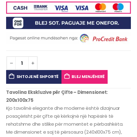
SHTOJE NË SHPORTË
BLEJ MENJËHERË
Tavolina Ekskluzive për Çifte – Dimensionet:
200x100x75
Kjo tavolinë elegante dhe moderne është dizajnuar
posaçërisht për çifte që kërkojnë një hapësirë të
rehatshme dhe stilike për momentet e përbashkëta.
Me dimensionet e saj të përsosura (240x100x75 cm),