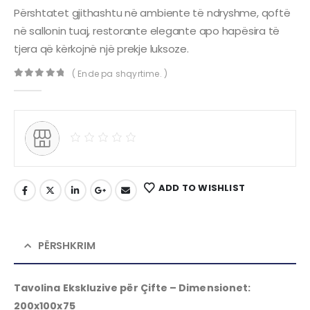
Përshtatet gjithashtu në ambiente të ndryshme, qoftë
në sallonin tuaj, restorante elegante apo hapësira të
tjera që kërkojnë një prekje luksoze.
( Ende pa shqyrtime. )
0
out of 5
ADD TO WISHLIST
PËRSHKRIM
Tavolina Ekskluzive për Çifte – Dimensionet:
200x100x75