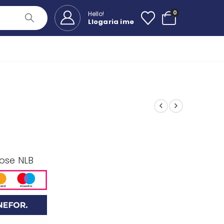
0
Hello!
Llogaria ime
 ose NLB