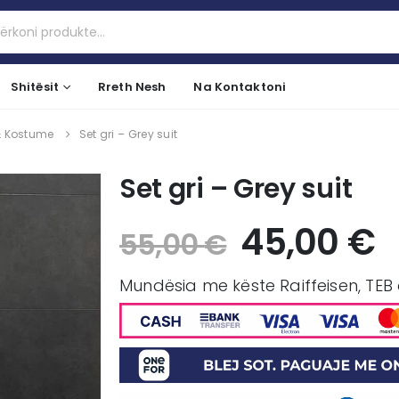
Shitësit
Rreth Nesh
Na Kontaktoni
& Kostume
Set gri – Grey suit
Set gri – Grey suit
45,00
€
55,00
€
Mundësia me këste Raiffeisen, TEB