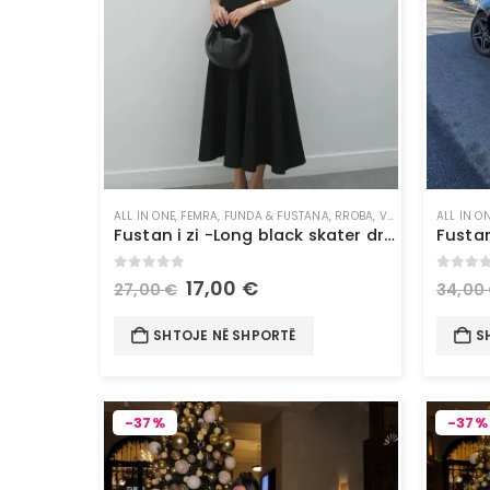
ALL IN ONE
,
FEMRA
,
FUNDA & FUSTANA
,
RROBA
,
VESHJE
ALL IN O
Fustan i zi -Long black skater dress
0
out of 5
0
out 
17,00
€
27,00
€
34,00
SHTOJE NË SHPORTË
S
-37%
-37%