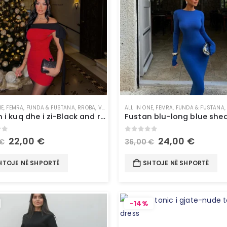
NE
,
FEMRA
,
FUNDA & FUSTANA
,
RROBA
,
VESHJE
ALL IN ONE
,
FEMRA
,
FUNDA & FUSTANA
Fustan i kuq dhe i zi-Black and red short dress
of 5
0
out of 5
22,00
€
24,00
€
€
36,00
€
HTOJE NË SHPORTË
SHTOJE NË SHPORTË
-14%