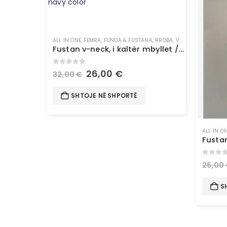
ALL IN ONE
,
FEMRA
,
FUNDA & FUSTANA
,
RROBA
,
VESHJE
Fustan v-neck, i kaltër mbyllet / navy color
0
out of 5
26,00
€
32,00
€
SHTOJE NË SHPORTË
ALL IN O
0
out 
26,00
S