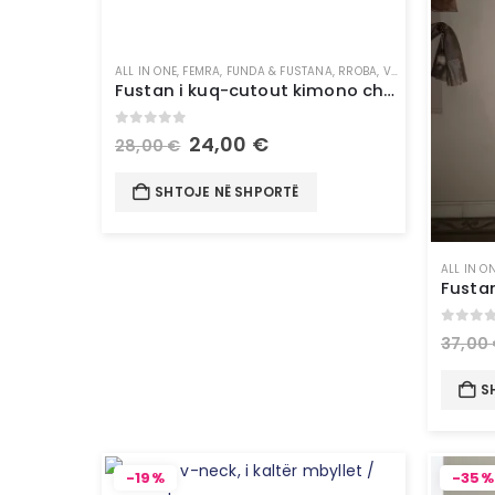
ALL IN ONE
,
FEMRA
,
FUNDA & FUSTANA
,
RROBA
,
VESHJE
Fustan i kuq-cutout kimono cherry dress
0
out of 5
24,00
€
28,00
€
SHTOJE NË SHPORTË
ALL IN O
0
out 
37,00
S
-19%
-35%