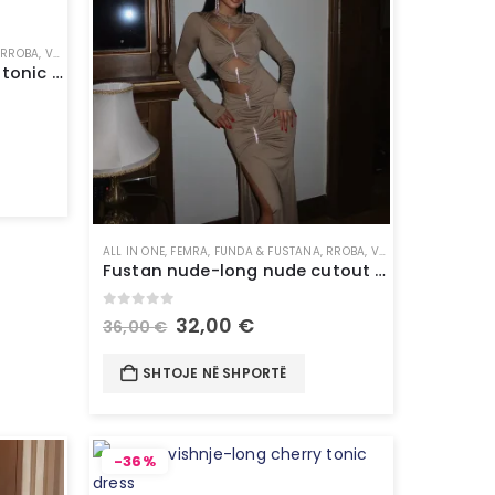
,
RROBA
,
VESHJE
Fustan tonic i gjate-nude tonic dress
ALL IN ONE
,
FEMRA
,
FUNDA & FUSTANA
,
RROBA
,
VESHJE
Fustan nude-long nude cutout dress
0
out of 5
32,00
€
36,00
€
SHTOJE NË SHPORTË
-36%