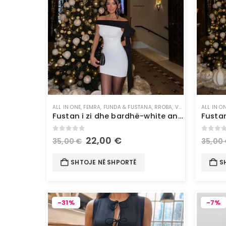
ALL IN ONE
,
FEMRA
,
FUNDA & FUSTANA
,
RROBA
,
VESHJE
ALL IN O
Fustan i zi dhe bardhë-white and black short dress
0
out of 5
0
out 
22,00
€
35,00
€
35,00
SHTOJE NË SHPORTË
S
-31%
-7%