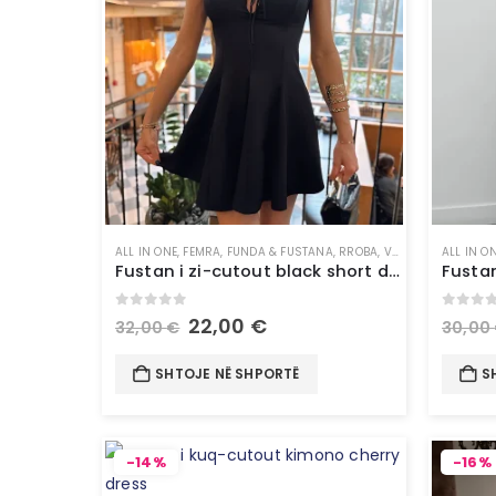
ALL IN ONE
,
FEMRA
,
FUNDA & FUSTANA
,
RROBA
,
VESHJE
ALL IN O
Fustan i zi-cutout black short dress
0
out of 5
0
out 
22,00
€
32,00
€
30,00
SHTOJE NË SHPORTË
S
-14%
-16%