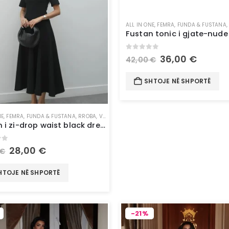
ALL IN ONE
,
FEMRA
,
FUNDA & FUSTANA
0
out of 5
36,00
€
42,00
€
SHTOJE NË SHPORTË
NE
,
FEMRA
,
FUNDA & FUSTANA
,
RROBA
,
VESHJE
Fustan i zi-drop waist black dress
of 5
28,00
€
€
HTOJE NË SHPORTË
-21%