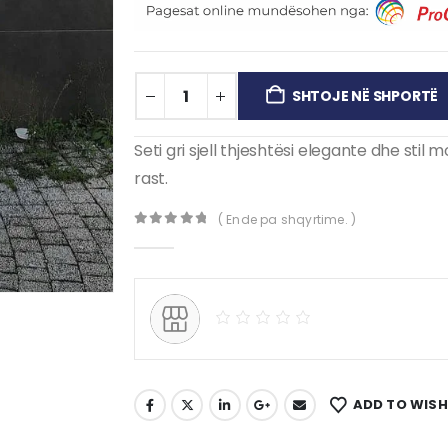
SHTOJE NË SHPORTË
Seti gri sjell thjeshtësi elegante dhe sti
rast.
( Ende pa shqyrtime. )
0
out of 5
ADD TO WISH