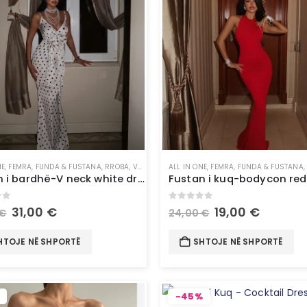
NE
,
FEMRA
,
FUNDA & FUSTANA
,
RROBA
,
VESHJE
ALL IN ONE
,
FEMRA
,
FUNDA & FUSTANA
Fustan i bardhë-V neck white dress
Fustan i kuq-bodycon red
of 5
0
out of 5
31,00
€
19,00
€
€
24,00
€
HTOJE NË SHPORTË
SHTOJE NË SHPORTË
-45%