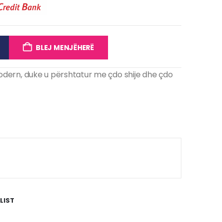
BLEJ MENJËHERË
l modern, duke u përshtatur me çdo shije dhe çdo
LIST