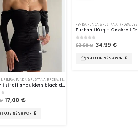
FEMRA
,
FUNDA & FUSTANA
,
RROBA
,
VES
Fustan i Kuq – Cocktail Dr
0
out of 5
34,99
€
63,99
€
SHTOJE NË SHPORTË
NE
,
FEMRA
,
FUNDA & FUSTANA
,
RROBA
,
TË GJITHA
,
VESHJE
Fustan i zi-off shoulders black dress
of 5
17,00
€
€
HTOJE NË SHPORTË