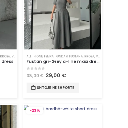
,
RROBA
,
VESHJE
ALL IN ONE
,
FEMRA
,
FUNDA & FUSTANA
,
RROBA
,
VESHJE
s dress
Fustan gri-Grey a-line maxi dress
0
out of 5
29,00
€
38,00
€
SHTOJE NË SHPORTË
-23%