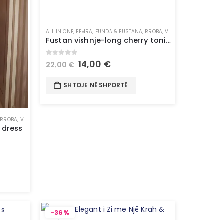
ALL IN ONE
,
FEMRA
,
FUNDA & FUSTANA
,
RROBA
,
VESHJE
Fustan vishnje-long cherry tonic dress
0
out of 5
14,00
€
22,00
€
SHTOJE NË SHPORTË
,
RROBA
,
VESHJE
 dress
-36%