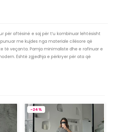
hur për aftësinë e saj për t’u kombinuar lehtësisht
të punuar me kujdes nga materiale cilësore që
te të veçanta. Pamja minimaliste dhe e rafinuar e
 modern. Është zgjedhja e përkryer për ata që
-24%