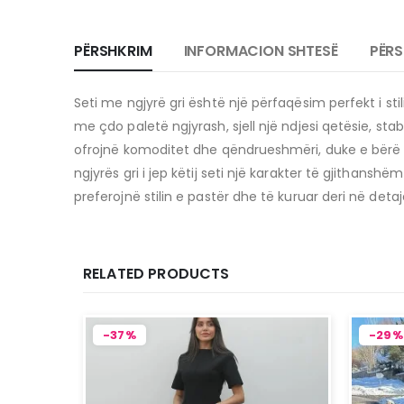
PËRSHKRIM
INFORMACION SHTESË
PËRS
Seti me ngjyrë gri është një përfaqësim perfekt i stil
me çdo paletë ngjyrash, sjell një ndjesi qetësie, s
ofrojnë komoditet dhe qëndrueshmëri, duke e bërë a
ngjyrës gri i jep këtij seti një karakter të gjithans
preferojnë stilin e pastër dhe të kuruar deri në detaj
RELATED PRODUCTS
-37%
-29%