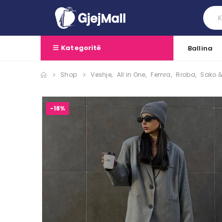
Kategoritë
Ballina
Shop
Veshje
,
All in One
,
Femra
,
Rroba
,
Sako 
-18%