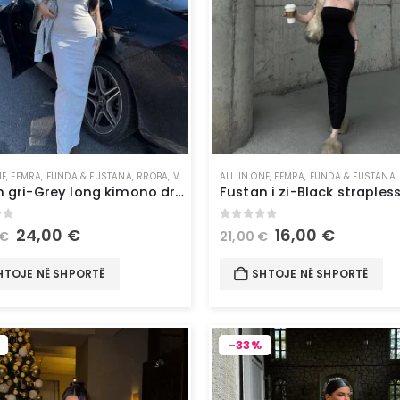
NE
,
FEMRA
,
FUNDA & FUSTANA
,
RROBA
,
VESHJE
ALL IN ONE
,
FEMRA
,
FUNDA & FUSTANA
Fustan gri-Grey long kimono dress
Fustan i zi-Black straples
of 5
0
out of 5
24,00
€
16,00
€
€
21,00
€
HTOJE NË SHPORTË
SHTOJE NË SHPORTË
-33%