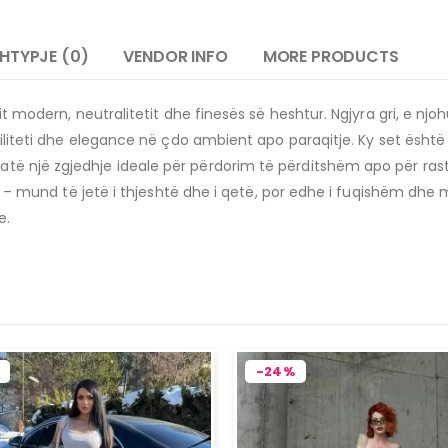
HTYPJE (0)
VENDOR INFO
MORE PRODUCTS
it modern, neutralitetit dhe finesës së heshtur. Ngjyra gri, e njo
tabiliteti dhe elegance në çdo ambient apo paraqitje. Ky set ësh
të një zgjedhje ideale për përdorim të përditshëm apo për ras
hëm – mund të jetë i thjeshtë dhe i qetë, por edhe i fuqishëm dhe
e.
-24%