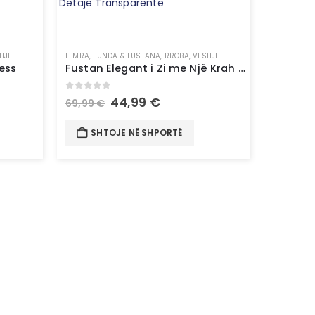
HJE
FEMRA
,
FUNDA & FUSTANA
,
RROBA
,
VESHJE
ess
Fustan Elegant i Zi me Një Krah & Detaje Transparente
0
out of 5
44,99
€
69,99
€
SHTOJE NË SHPORTË