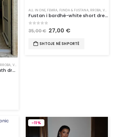
ALL IN ONE
,
FEMRA
,
FUNDA & FUSTANA
,
RROBA
,
VESHJE
Fustan i bardhë-white short dress
0
out of 5
27,00
€
35,00
€
SHTOJE NË SHPORTË
,
RROBA
,
VESHJE
Fustan blu-long blue sheath dress
-11%