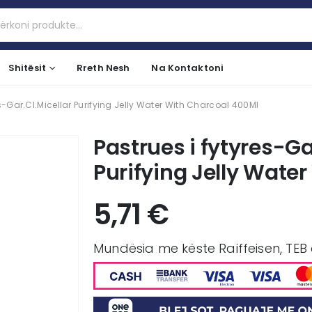
Shitësit
Rreth Nesh
Na Kontaktoni
es-Gar.Cl.Micellar Purifying Jelly Water With Charcoal 400Ml
Pastrues i fytyres-Ga
Purifying Jelly Wate
5,71
€
Mundësia me këste Raiffeisen, TEB