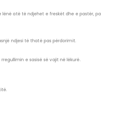
 lënë atë të ndjehet e freskët dhe e pastër, pa
snjë ndjesi të thatë pas përdorimit.
gullimin e sasisë së vajit në lëkurë.
itë.