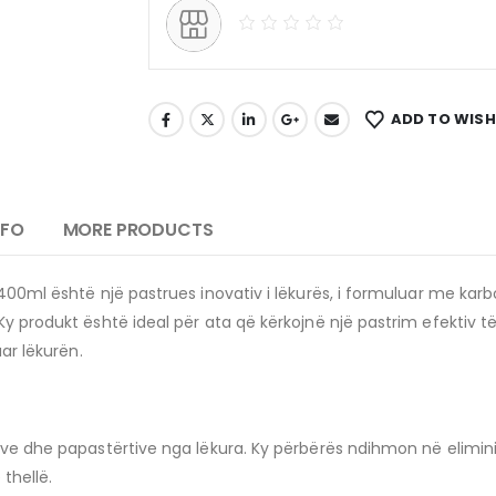
ADD TO WISH
NFO
MORE PRODUCTS
400ml është një pastrues inovativ i lëkurës, i formuluar me karbon
 Ky produkt është ideal për ata që kërkojnë një pastrim efektiv 
uar lëkurën.
ësve dhe papastërtive nga lëkura. Ky përbërës ndihmon në elimin
thellë.