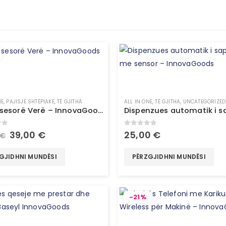
NE
,
PAJISJE SHTËPIAKE
,
TË GJITHA
ALL IN ONE
,
TË GJITHA
,
UNCATEGORIZED
Set Aksesorë Verë – InnovaGoods
of 5
0
out of 5
39,00
€
25,00
€
€
GJIDHNI MUNDËSI
PËRZGJIDHNI MUNDËSI
-21%