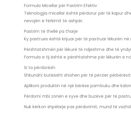
Formula Micellar për Pastrim Efektiv
Teknologjia micellar është përdorur për të kapur dh
nevojën e fërkimit të ashpër.
Pastrim të thellë pa tharje
Ky pastrues është krijuar për të pastruar lëkurën në
Përshtatshmëri për lëkurë të ndjeshme dhe të ynd
Formula e tij është e përshtatshme për lëkurën e nd
Si ta përdorësh:
Shkundni butësisht shishen për të përzier përbërësit
Aplikoni produktin në një bërëse pambuku dhe kalon
Përdorni mbi zonën e syve dhe buzëve për të pastr
Nuk kërkon shpëlarje pas përdorimit, mund të vaz