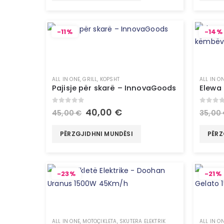
-11%
-14%
ALL IN ONE
,
GRILL
,
KOPSHT
ALL IN O
Pajisje për skarë – InnovaGoods
0
out of 5
0
out 
40,00
€
45,00
€
35,00
PËRZGJIDHNI MUNDËSI
PËRZ
-23%
-21%
ALL IN ONE
,
MOTOÇIKLETA
,
SKUTERA ELEKTRIK
ALL IN O