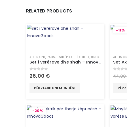
RELATED PRODUCTS
-11%
ALL IN ONE
,
PAJISJE SHTËPIAKE
,
TË GJITHA
,
UNCATEGORIZED
ALL IN O
Set i verërave dhe shah – InnovaGoods
0
out of 5
0
out 
26,00
€
44,00
PËRZGJIDHNI MUNDËSI
PËRZ
-20%