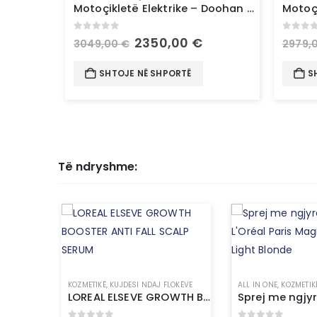
Motoçikletë Elektrike – Doohan Uranus 1500W 45Km/h
0
out of 5
0
out 
2350,00
€
3049,00
€
2979,
SHTOJE NË SHPORTË
S
Të ndryshme:
KOZMETIKË
,
KUJDESI NDAJ FLOKËVE
ALL IN ONE
,
KOZMETIK
LOREAL ELSEVE GROWTH BOOSTER ANTI FALL SCALP SERUM