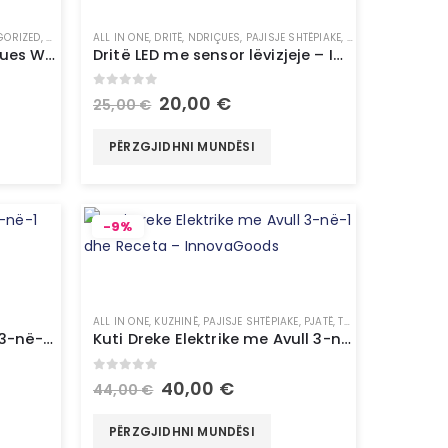
GORIZED
,
VETURË
ALL IN ONE
,
DRITË
,
NDRIÇUES
,
PAJISJE SHTËPIAKE
,
TË GJITHA
,
UNCATEG
Mbajtës Telefoni me Karikues Wireless për Makinë – InnovaGoods
Dritë LED me sensor lëvizjeje – InnovaGoods
0
out of 5
20,00
€
25,00
€
PËRZGJIDHNI MUNDËSI
-9%
GORIZED
ALL IN ONE
,
KUZHINË
,
PAJISJE SHTËPIAKE
,
PJATË
,
TË GJITHA
Pasqyrë LED e palosshme 3-në-1 me organizues make-up – InnovaGoods
Kuti Dreke Elektrike me Avull 3-në-1 dhe Receta – InnovaGoods
0
out of 5
40,00
€
44,00
€
PËRZGJIDHNI MUNDËSI