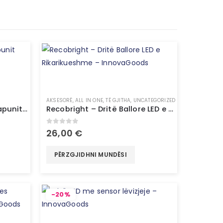
AKSESORË
,
ALL IN ONE
,
TË GJITHA
,
UNCATEGORIZED
Dispenzues automatik i sapunit me sensor – InnovaGoods
Recobright – Dritë Ballore LED e Rikarikueshme – InnovaGoods
0
out of 5
26,00
€
PËRZGJIDHNI MUNDËSI
-20%