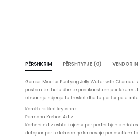
PËRSHKRIM
PËRSHTYPJE (0)
VENDOR I
Garnier Micellar Purifying Jelly Water with Charcoal 
pastrim të thellë dhe të purifikueshëm për lëkurën.
ofruar një ndjenjë të freskët dhe të pastër pa e irrit
Karakteristikat kryesore:
Përmban Karbon Aktiv
Karboni aktiv është i njohur për përthithjen e ndot
detajuar për të lëkurën që ka nevojë për purifikim të 