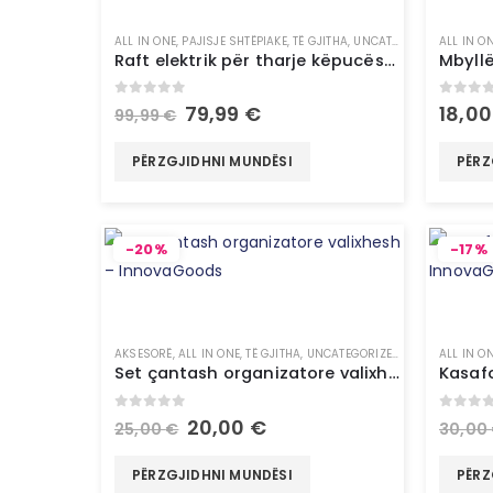
ALL IN ONE
,
PAJISJE SHTËPIAKE
,
TË GJITHA
,
UNCATEGORIZED
ALL IN O
Raft elektrik për tharje këpucësh – InnovaGoods
0
out of 5
0
out 
79,99
€
18,0
99,99
€
PËRZGJIDHNI MUNDËSI
PËRZ
-20%
-17%
AKSESORË
,
ALL IN ONE
,
TË GJITHA
,
UNCATEGORIZED
,
VALIXHE
ALL IN O
Set çantash organizatore valixhesh – InnovaGoods
0
out of 5
0
out 
20,00
€
25,00
€
30,00
PËRZGJIDHNI MUNDËSI
PËRZ