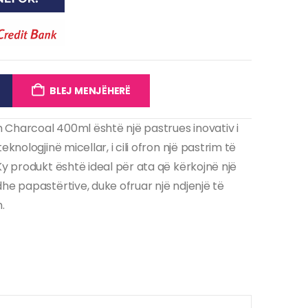
BLEJ MENJËHERË
th Charcoal 400ml është një pastrues inovativ i
knologjinë micellar, i cili ofron një pastrim të
Ky produkt është ideal për ata që kërkojnë një
he papastërtive, duke ofruar një ndjenjë të
.