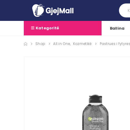
Kategoritë
Ballina
Shop
All in One
,
Kozmetikë
Pastrues i fytyr