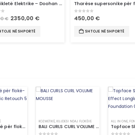
Motoçikletë Elektrike – Doohan Gelato 1500W 45Km/h
of 5
0
out of 5
2350,00
€
450,00
€
00
€
HTOJE NË SHPORTË
SHTOJE NË SHPORTË
Ë
KOZMETIKË
,
KUJDESI NDAJ FLOKËVE
ALL IN ONE
,
FON
Sprej me ngjyrë për flokë-L’Oréal Paris Magic Retouch 5 Light Blonde
BALI CURLS CURL VOLUME MOUSSE