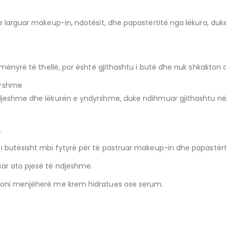
e larguar makeup-in, ndotësit, dhe papastërtitë nga lëkura, duke
 mënyrë të thellë, por është gjithashtu i butë dhe nuk shkakton a
yrshme
jeshme dhe lëkurën e yndyrshme, duke ndihmuar gjithashtu në rre
.
i butësisht mbi fytyrë për të pastruar makeup-in dhe papastërt
uar ato pjesë të ndjeshme.
hdoni menjëherë me krem hidratues ose serum.