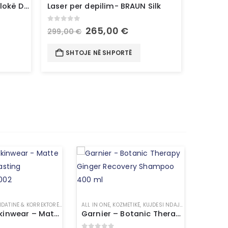
Tharëse supersonike për flokë Dyson
Laser per depilim- BRAUN Silk
0
out of 5
265,00
€
299,00
€
SHTOJE NË SHPORTË
DATINË & KORREKTORË
,
KOZMETIKË
ALL IN ONE
,
MAKE UP
,
KOZMETIKË
,
KUJDESI NDAJ FLOKËVE
,
SHAMPO
Topface Skinwear – Matte Effect Longlasting Foundation 002
Garnier – Botanic Therapy Ginger Recovery Shampoo 400 ml