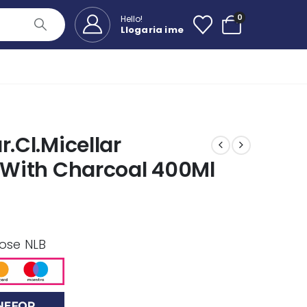
0
Hello!
Llogaria ime
r.Cl.Micellar
r With Charcoal 400Ml
 ose NLB