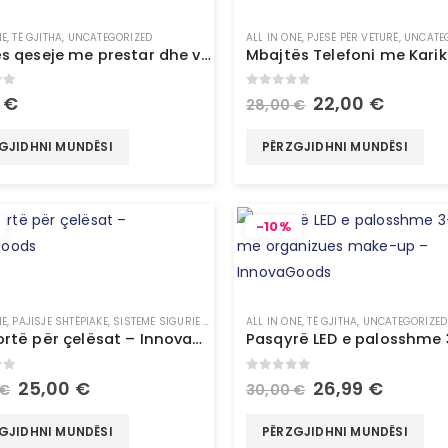
NE
,
TË GJITHA
,
UNCATEGORIZED
ALL IN ONE
,
PJESË PËR VETURË
,
UNCATE
Mbyllës qeseje me prestar dhe varëse Baseyl InnovaGoods
of 5
0
out of 5
0
€
22,00
€
28,00
€
GJIDHNI MUNDËSI
PËRZGJIDHNI MUNDËSI
-10%
NE
,
PAJISJE SHTËPIAKE
,
SISTEME SIGURIE & SMART HOME
ALL IN ONE
,
TË GJITHA
,
TË GJITHA
,
TEKNOLOGJI
,
UNCATEGORIZED
,
UNCATE
Kasafortë për çelësat – InnovaGoods
of 5
0
out of 5
25,00
€
26,99
€
€
30,00
€
GJIDHNI MUNDËSI
PËRZGJIDHNI MUNDËSI