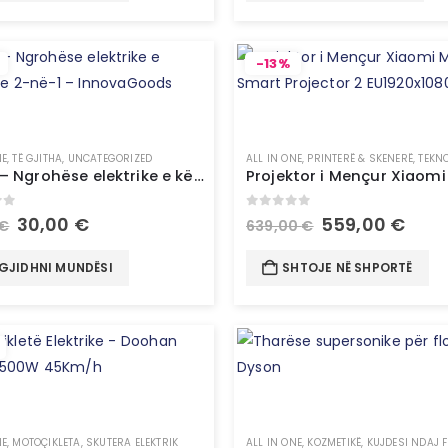
-13%
NE
,
TË GJITHA
,
UNCATEGORIZED
ALL IN ONE
,
PRINTERË & SKENERË
,
TEKN
Elewa – Ngrohëse elektrike e këmbëve 2-në-1 – InnovaGoods
of 5
0
out of 5
30,00
€
559,00
€
€
639,00
€
GJIDHNI MUNDËSI
SHTOJE NË SHPORTË
NE
,
MOTOÇIKLETA
,
SKUTERA ELEKTRIK
ALL IN ONE
,
KOZMETIKË
,
KUJDESI NDAJ 