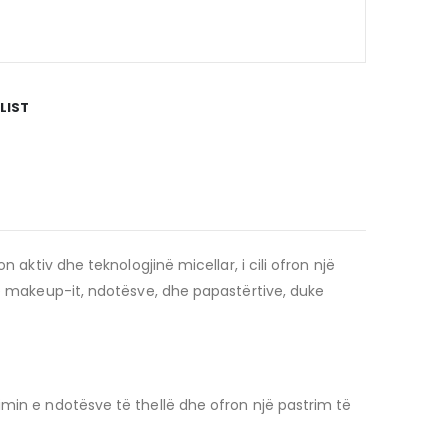
LIST
 aktiv dhe teknologjinë micellar, i cili ofron një
të makeup-it, ndotësve, dhe papastërtive, duke
imin e ndotësve të thellë dhe ofron një pastrim të