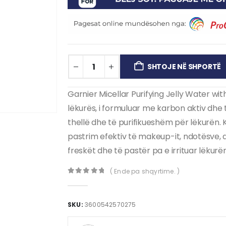
SHTOJE NË SHPORTË
Garnier Micellar Purifying Jelly Water wi
lëkurës, i formuluar me karbon aktiv dhe te
thellë dhe të purifikueshëm për lëkurën. 
pastrim efektiv të makeup-it, ndotësve, d
freskët dhe të pastër pa e irrituar lëkurën
( Ende pa shqyrtime. )
0
out of 5
SKU:
3600542570275