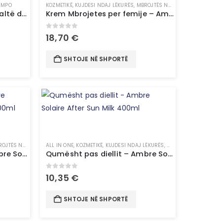
AMPO
KOZMETIKË
,
KUJDESI NDAJ LËKURËS
,
MBROJTËS NGA DIELLI & VETË-NXIRËS
Shampon për flokë me Mjaltë dhe Propolis B.Therapy
Krem Mbrojetes per femije – Ambre Solaire Sensitive Advanced Kids Spray SPF 50+
0
out of 5
18,70
€
SHTOJE NË SHPORTË
NGA DIELLI & VETË-NXIRËS
ALL IN ONE
,
KOZMETIKË
,
PRODUKTE PËR TRUP
,
KUJDESI NDAJ LËKURËS
,
MBROJTËS NGA DIELL
Qumësht pas diellit – Ambre Solaire After Sun Milk Spray 200ml
Qumësht pas diellit – Ambre Solaire After Sun Milk 400ml
0
out of 5
10,35
€
SHTOJE NË SHPORTË