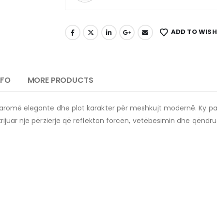
ADD TO WISH
NFO
MORE PRODUCTS
 aromë elegante dhe plot karakter për meshkujt modernë. Ky pa
rijuar një përzierje që reflekton forcën, vetëbesimin dhe qëndr