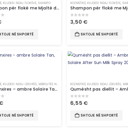
Ë
,
KUJDESI NDAJ FLOKËVE
,
SHAMPO
KOZMETIKË
,
KUJDESI NDAJ FLOKËVE
,
SH
Shampon për flokë me Mjaltë dhe Propolis B therapy
of 5
0
out of 5
€
3,50
€
HTOJE NË SHPORTË
SHTOJE NË SHPORTË
Ë
,
KUJDESI NDAJ LËKURËS
,
MBROJTËS NGA DIELLI & VETË-NXIRËS
KOZMETIKË
,
KUJDESI NDAJ LËKURËS
,
PRODUKTE PËR TRUP
,
MBROJTËS 
Krem nxires – ambre Solaire Tan, 200ml
of 5
0
out of 5
€
6,55
€
HTOJE NË SHPORTË
SHTOJE NË SHPORTË