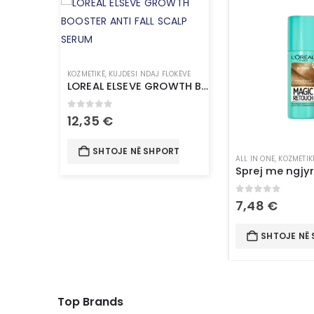
KOZMETIKË
,
KUJDESI NDAJ FLOKËVE
LOREAL ELSEVE GROWTH BOOSTER ANTI FALL SCALP SERUM
0
out of 5
12,35
€
SHTOJE NË SHPORTË
ALL IN ONE
,
KOZMETIK
0
out of 5
7,48
€
SHTOJE NË
Top Brands