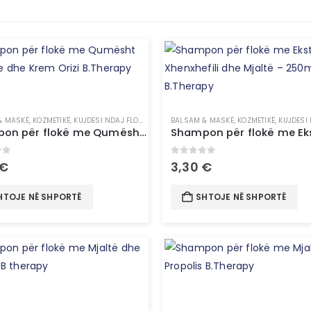
KËSH
& MASKË
,
KOZMETIKË
,
KUJDESI NDAJ FLOKËVE
,
SHAMPO
BALSAM & MASKË
,
KOZMETIKË
,
KUJDESI N
Shampon për flokë me Qumësht Tërshëre dhe Krem Orizi B.Therapy
of 5
0
out of 5
€
3,30
€
HTOJE NË SHPORTË
SHTOJE NË SHPORTË