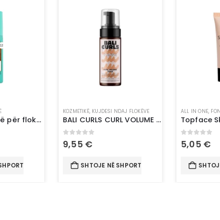
Ë
KOZMETIKË
,
KUJDESI NDAJ FLOKËVE
ALL IN ONE
,
FON
Sprej me ngjyrë për flokë-L’Oréal Paris Magic Retouch 5 Light Blonde
BALI CURLS CURL VOLUME MOUSSE
0
out of 5
0
out of 
9,55
€
5,05
€
 SHPORTË
SHTOJE NË SHPORTË
SHTOJ