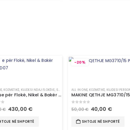
,
PRODUKTE PËR TRUP
-20%
NE
,
KOZMETIKË
,
KUJDESI NDAJ FLOKËVE
,
STILUES FLOKËSH
ALL IN ONE
,
KOZMETIKË
,
KUJDESI PERSO
Tharëse për Flokë, Nikel & Bakër Dyson HD07
MAKINE QETHJE MG3710/15 
of 5
0
out of 5
430,00
€
40,00
€
0
€
50,00
€
HTOJE NË SHPORTË
SHTOJE NË SHPORTË