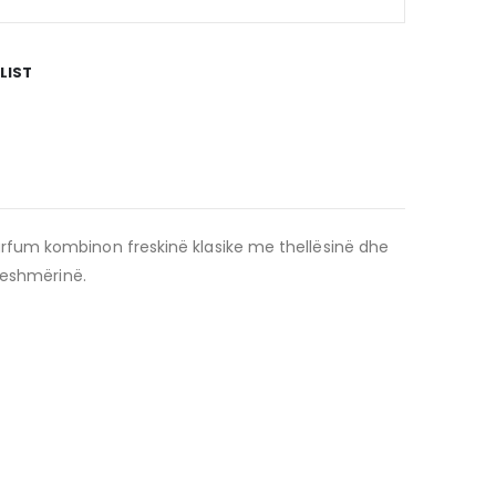
LIST
rfum kombinon freskinë klasike me thellësinë dhe
ueshmërinë.