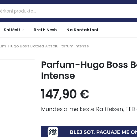
Shitësit
Rreth Nesh
Na Kontaktoni
fum-Hugo Boss Bottled Absolu Parfum Intense
Parfum-Hugo Boss Bo
Intense
147,90
€
Mundësia me këste Raiffeisen, TEB