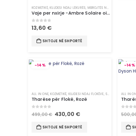
KOZMETIKË
,
KUJDESI NDAJ LËKURËS
,
MBROJTËS NGA DIELLI & VETË-NXIRËS
Vaje per nxirje -Ambre Solaire oil ideal bronze spf20 -150ML (6633)
0
out of 5
13,60
€
SHTOJE NË SHPORTË
-14%
-14%
ALL IN ONE
,
KOZMETIKË
,
KUJDESI NDAJ FLOKËVE
,
STILUES FLOKËSH
ALL IN O
Tharëse për Flokë, Rozë
0
out of 5
0
out 
430,00
€
499,00
€
500,0
SHTOJE NË SHPORTË
S