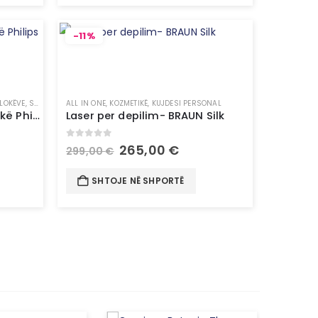
-11%
FLOKËVE
,
STILUES FLOKËSH
ALL IN ONE
,
KOZMETIKË
,
KUJDESI PERSONAL
Hair Dryer – Tharse për flokë Philips
Laser per depilim- BRAUN Silk
0
out of 5
265,00
€
299,00
€
SHTOJE NË SHPORTË