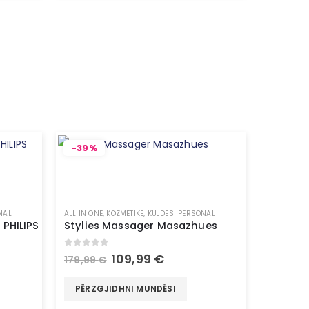
-39%
NAL
ALL IN ONE
,
KOZMETIKË
,
KUJDESI PERSONAL
PHILIPS
Stylies Massager Masazhues
0
out of 5
109,99
€
179,99
€
PËRZGJIDHNI MUNDËSI