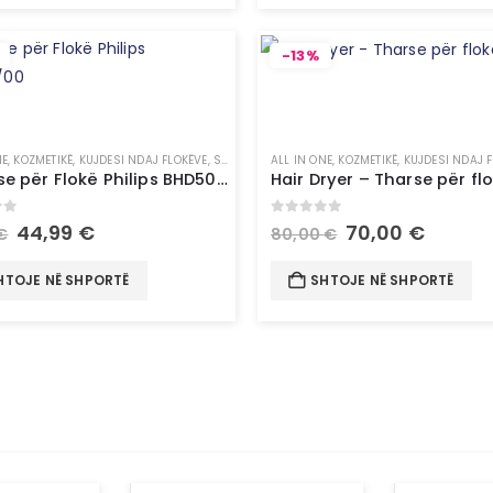
-13%
NE
,
KOZMETIKË
,
KUJDESI NDAJ FLOKËVE
,
STILUES FLOKËSH
ALL IN ONE
,
UNCATEGORIZED
,
KOZMETIKË
,
KUJDESI NDAJ 
Tharëse për Flokë Philips BHD500/00
of 5
0
out of 5
44,99
€
70,00
€
€
80,00
€
HTOJE NË SHPORTË
SHTOJE NË SHPORTË