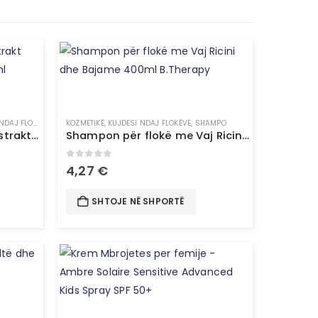
DAJ FLOKËVE
,
SHAMPO
KOZMETIKË
,
KUJDESI NDAJ FLOKËVE
,
SHAMPO
Shampon për flokë me Ekstrakt Xhenxhefili dhe Mjaltë – 250ml B.Therapy
Shampon për flokë me Vaj Ricini dhe Bajame 400ml​ B.Therapy
0
out of 5
4,27
€
SHTOJE NË SHPORTË