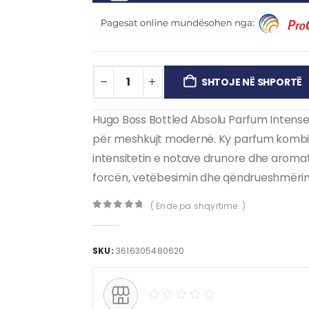
SHTOJE NË SHPORTË
Hugo Boss Bottled Absolu Parfum Intense
për meshkujt modernë. Ky parfum kombino
intensitetin e notave drunore dhe aromatik
forcën, vetëbesimin dhe qëndrueshmërin
( Ende pa shqyrtime. )
0
out of 5
SKU:
3616305480620