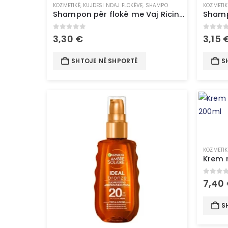
KOZMETIKË
,
KUJDESI NDAJ FLOKËVE
,
SHAMPO
KOZMETIK
Shampon për flokë me Vaj Ricini dhe Bajame – 250ml​ B.Therapy
0
out of 5
0
out 
3,30
€
3,15
SHTOJE NË SHPORTË
S
KOZMETIK
0
out 
7,40
S