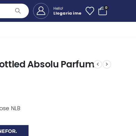
0
Hello!
Llogaria ime
ttled Absolu Parfum
 ose NLB