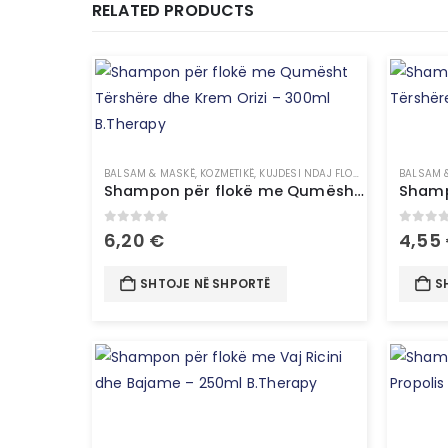
RELATED PRODUCTS
BALSAM & MASKË
,
KOZMETIKË
,
KUJDESI NDAJ FLOKËVE
,
NGJYRË-FLO
BALSAM 
Shampon për flokë me Qumësht Tërshëre dhe Krem Orizi – 300ml B.Therapy
0
out of 5
0
out 
6,20
€
4,55
SHTOJE NË SHPORTË
S