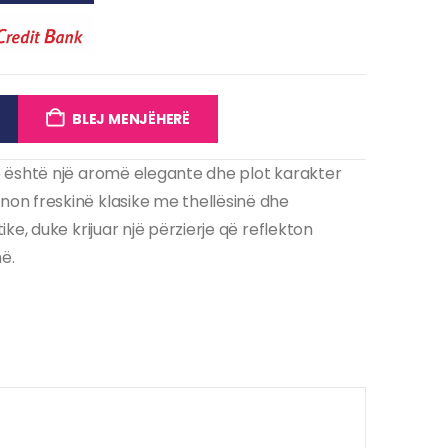
BLEJ MENJËHERË
 është një aromë elegante dhe plot karakter
n freskinë klasike me thellësinë dhe
e, duke krijuar një përzierje që reflekton
ë.