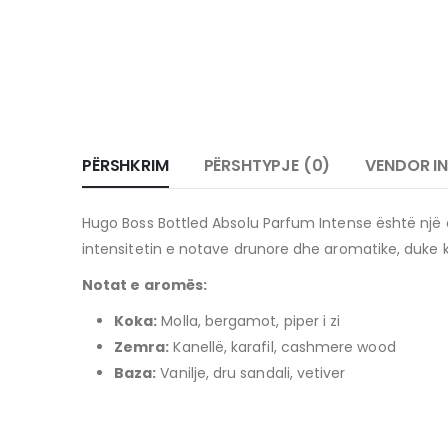
PËRSHKRIM
PËRSHTYPJE (0)
VENDOR I
Hugo Boss Bottled Absolu Parfum Intense është një
intensitetin e notave drunore dhe aromatike, duke k
Notat e aromës:
Koka:
Molla, bergamot, piper i zi
Zemra:
Kanellë, karafil, cashmere wood
Baza:
Vanilje, dru sandali, vetiver