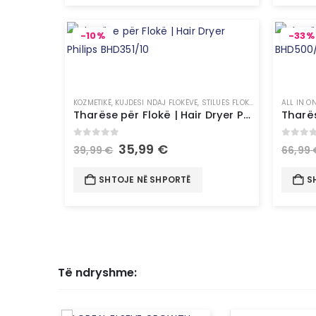
-10%
-33%
KOZMETIKË
,
KUJDESI NDAJ FLOKËVE
,
STILUES FLOKËSH
ALL IN O
Tharëse për Flokë | Hair Dryer Philips BHD351/10
0
out of 5
0
out 
35,99
€
39,99
€
66,99
SHTOJE NË SHPORTË
S
Të ndryshme: