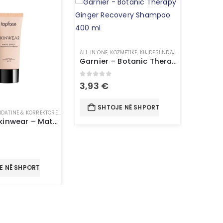
ALL IN ONE
,
KOZMETIKË
,
KUJDESI NDAJ FLOKËVE
,
SHAMPO
Garnier – Botanic Therapy Ginger Recovery Shampoo 400 ml
0
out of 5
3,93
€
SHTOJE NË SHPORTË
DATINË & KORREKTORË
,
KOZMETIKË
,
MAKE UP
HIDRATUE
Topface Skinwear – Matte Effect Longlasting Foundation 002
5
0
out 
24,0
E NË SHPORTË
SH