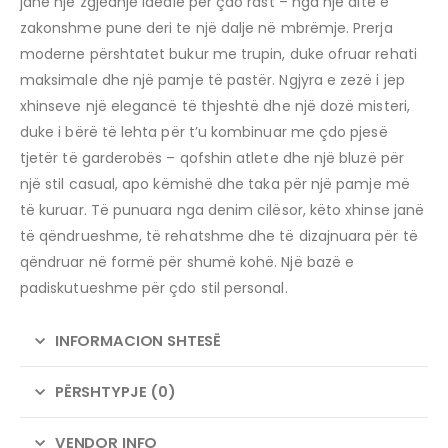
janë një zgjedhje ideale për çdo rast – nga një ditë e
zakonshme pune deri te një dalje në mbrëmje. Prerja
moderne përshtatet bukur me trupin, duke ofruar rehati
maksimale dhe një pamje të pastër. Ngjyra e zezë i jep
xhinseve një elegancë të thjeshtë dhe një dozë misteri,
duke i bërë të lehta për t’u kombinuar me çdo pjesë
tjetër të garderobës – qofshin atlete dhe një bluzë për
një stil casual, apo këmishë dhe taka për një pamje më
të kuruar. Të punuara nga denim cilësor, këto xhinse janë
të qëndrueshme, të rehatshme dhe të dizajnuara për të
qëndruar në formë për shumë kohë. Një bazë e
padiskutueshme për çdo stil personal.
INFORMACION SHTESË
PËRSHTYPJE (0)
VENDOR INFO