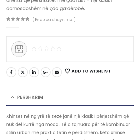
dhe stil që përshtatet me çdo rast – një klasik i
domosdoshëm në çdo gardërobë.
( Ende pa shqyrtime. )
0
out of 5
ADD TO WISHLIST
PËRSHKRIM
Xhinset në ngjyrë të zezë janë një klasik i përjetshëm që
nuk del kurrë nga moda. Të dizajnuara për të kombinuar
stilin urban me prakticitetin e përditshëm, këto xhinse