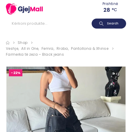
Prishtinë
28
°C
Search
Shop
Veshje
,
All in One
,
Femra
,
Rroba
,
Pantollona & Xhinse
Farmerka të zeza – Black jeans
-22%