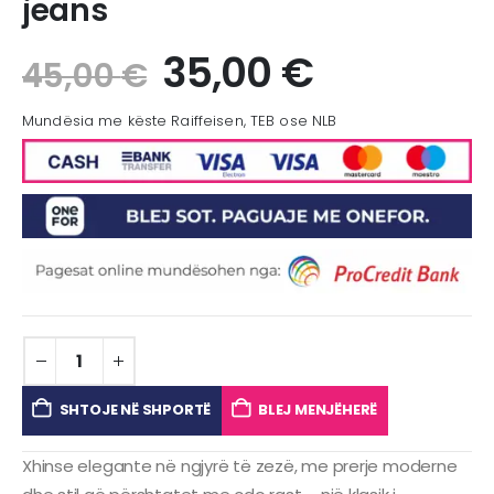
jeans
35,00
€
45,00
€
Mundësia me këste Raiffeisen, TEB ose NLB
SHTOJE NË SHPORTË
BLEJ MENJËHERË
Xhinse elegante në ngjyrë të zezë, me prerje moderne