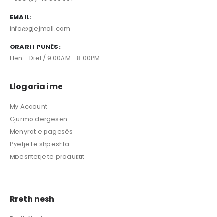
EMAIL:
info@gjejmall.com
ORARI I PUNËS:
Hen - Diel / 9:00AM - 8:00PM
Llogaria ime
My Account
Gjurmo dërgesën
Menyrat e pagesës
Pyetje të shpeshta
Mbështetje të produktit
Rreth nesh