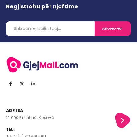
Regjistrohu për njoftime
ADRESA:
10 000 Prishtinë, Kosovë
TEL:
+383 (0) 43 900 001