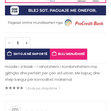
SHTOJE NË SHPORTË
BLEJ MENJËHERË
Hoodie i zi klasik – i rehatshëm, i kombinohshëm me
gjithçka dhe perfekt për çdo stil urban. Me kapuç dhe
xhep kangur për komoditet maksimal.
( Ende pa shqyrtime. )
0
out of 5