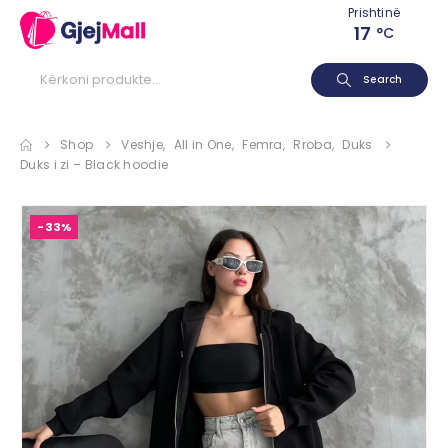
Prishtinë
17
°C
Search
Shop
Veshje
,
All in One
,
Femra
,
Rroba
,
Duks
Duks i zi – Black hoodie
-33%