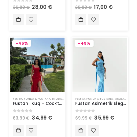
0
out of 5
0
out of 5
28,00
€
17,00
€
36,00
€
26,00
€
-45%
-49%
FEMRA
,
FUNDA & FUSTANA
,
RROBA
,
VESHJE
FEMRA
,
FUNDA & FUSTANA
,
RROBA
,
VESHJE
Fustan i Kuq – Cocktail Dress
Fustan Asimetrik Elegant i Kaltër – Për një Pamje Unike dhe Sofistikuar
0
out of 5
0
out of 5
34,99
€
35,99
€
63,99
€
69,99
€