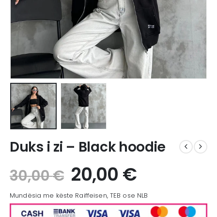
Duks i zi – Black hoodie
20,00
€
30,00
€
Mundësia me këste Raiffeisen, TEB ose NLB