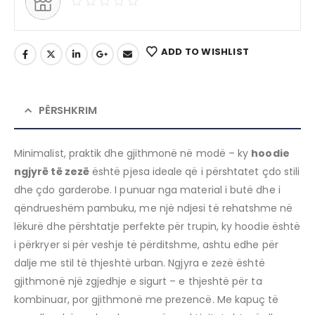
ADD TO WISHLIST
PËRSHKRIM
Minimalist, praktik dhe gjithmonë në modë – ky
hoodie
ngjyrë të zezë
është pjesa ideale që i përshtatet çdo stili
dhe çdo garderobe. I punuar nga material i butë dhe i
qëndrueshëm pambuku, me një ndjesi të rehatshme në
lëkurë dhe përshtatje perfekte për trupin, ky hoodie është
i përkryer si për veshje të përditshme, ashtu edhe për
dalje me stil të thjeshtë urban. Ngjyra e zezë është
gjithmonë një zgjedhje e sigurt – e thjeshtë për ta
kombinuar, por gjithmonë me prezencë. Me kapuç të