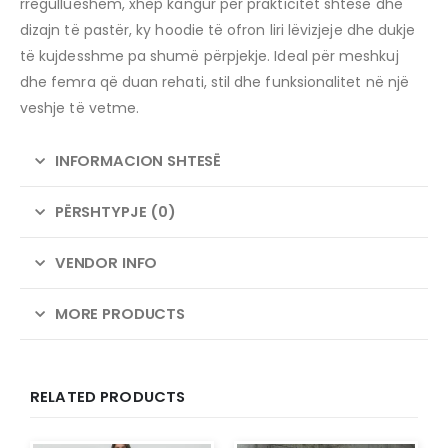
rregullueshëm, xhep kangur për prakticitet shtesë dhe
dizajn të pastër, ky hoodie të ofron liri lëvizjeje dhe dukje
të kujdesshme pa shumë përpjekje. Ideal për meshkuj
dhe femra që duan rehati, stil dhe funksionalitet në një
veshje të vetme.
INFORMACION SHTESË
PËRSHTYPJE (0)
VENDOR INFO
MORE PRODUCTS
RELATED PRODUCTS