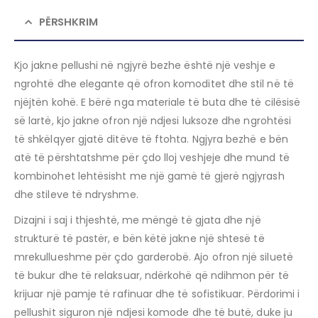
PËRSHKRIM
Kjo jakne pellushi në ngjyrë bezhe është një veshje e
ngrohtë dhe elegante që ofron komoditet dhe stil në të
njëjtën kohë. E bërë nga materiale të buta dhe të cilësisë
së lartë, kjo jakne ofron një ndjesi luksoze dhe ngrohtësi
të shkëlqyer gjatë ditëve të ftohta. Ngjyra bezhë e bën
atë të përshtatshme për çdo lloj veshjeje dhe mund të
kombinohet lehtësisht me një gamë të gjerë ngjyrash
dhe stileve të ndryshme.
Dizajni i saj i thjeshtë, me mëngë të gjata dhe një
strukturë të pastër, e bën këtë jakne një shtesë të
mrekullueshme për çdo garderobë. Ajo ofron një siluetë
të bukur dhe të relaksuar, ndërkohë që ndihmon për të
krijuar një pamje të rafinuar dhe të sofistikuar. Përdorimi i
pellushit siguron një ndjesi komode dhe të butë, duke ju