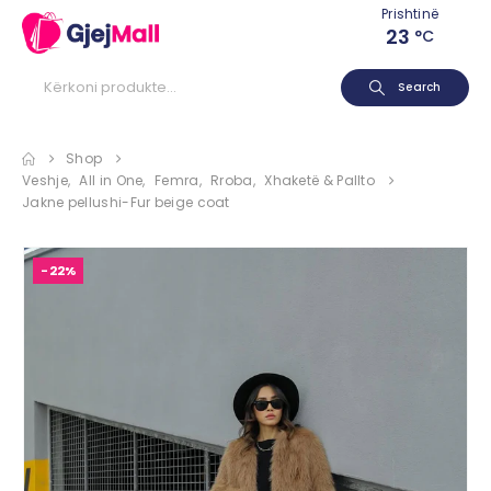
Prishtinë
23
°C
Search
Shop
Veshje
,
All in One
,
Femra
,
Rroba
,
Xhaketë & Pallto
Jakne pellushi-Fur beige coat
-22%