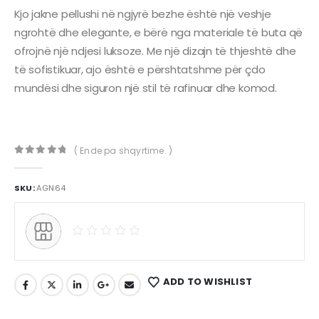
Kjo jakne pellushi në ngjyrë bezhe është një veshje
ngrohtë dhe elegante, e bërë nga materiale të buta që
ofrojnë një ndjesi luksoze. Me një dizajn të thjeshtë dhe
të sofistikuar, ajo është e përshtatshme për çdo
mundësi dhe siguron një stil të rafinuar dhe komod.
( Ende pa shqyrtime. )
0
out of 5
SKU:
AGN64
ADD TO WISHLIST