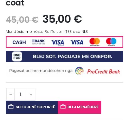
coat
35,00
€
45,00
€
Mundësia me këste Raiffeisen, TEB ose NLB
SHTOJE NË SHPORTË
BLEJ MENJËHERË