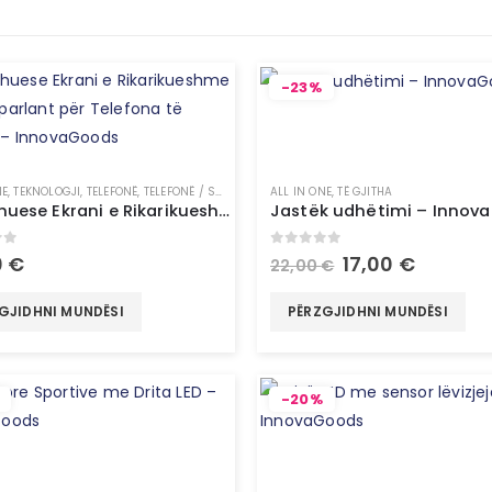
-23%
NE
,
TEKNOLOGJI
,
TELEFONË
,
TELEFONË / SMARTWATCH
ALL IN ONE
,
TË GJITHA
Zmadhuese Ekrani e Rikarikueshme me Altoparlant për Telefona të Mençur – InnovaGoods
Jastëk udhëtimi – Innov
of 5
0
out of 5
0
€
17,00
€
22,00
€
GJIDHNI MUNDËSI
PËRZGJIDHNI MUNDËSI
-20%