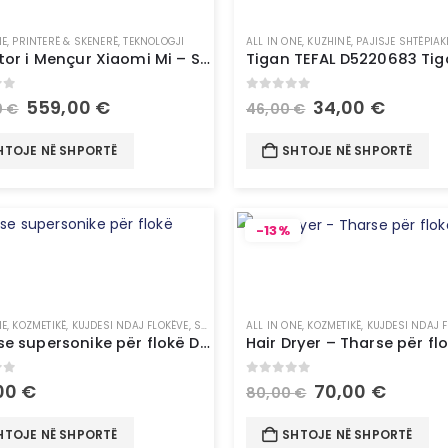
NE
,
PRINTERË & SKENERË
,
TEKNOLOGJI
ALL IN ONE
,
KUZHINË
,
PAJISJE SHTËPIAK
Projektor i Mençur Xiaomi Mi – Smart Projector 2 EU1920x1080 Full
of 5
0
out of 5
559,00
€
34,00
€
0
€
46,00
€
HTOJE NË SHPORTË
SHTOJE NË SHPORTË
-13%
NE
,
KOZMETIKË
,
KUJDESI NDAJ FLOKËVE
,
STILUES FLOKËSH
ALL IN ONE
,
KOZMETIKË
,
KUJDESI NDAJ 
Tharëse supersonike për flokë Dyson
of 5
0
out of 5
00
€
70,00
€
80,00
€
HTOJE NË SHPORTË
SHTOJE NË SHPORTË