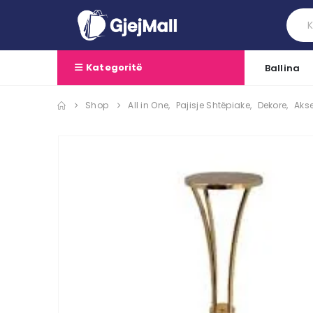
Kategoritë
Ballina
Shop
All in One
,
Pajisje Shtëpiake
,
Dekore
,
Aks