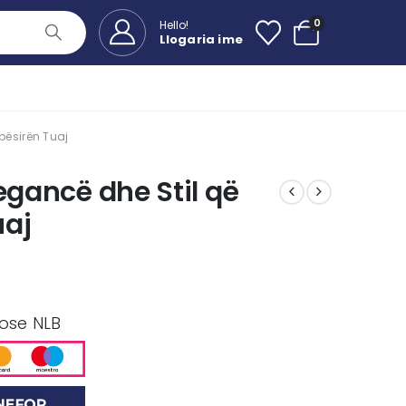
0
Hello!
Llogaria ime
pësirën Tuaj
egancë dhe Stil që
uaj
 ose NLB