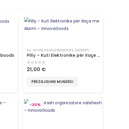
ALL IN ONE
,
PAJISJE MJEKËSORE
,
SHËNDETI
aGoods
Pilly – Kuti Elektronike për Ilaçe me Alarm – InnovaGoods
0
out of 5
21,00
€
PËRZGJIDHNI MUNDËSI
-20%