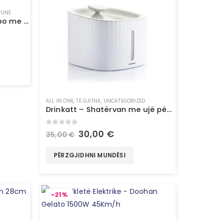
PUNE
Kaçavidë elektrike pa kallbo me shumë pozicione me aksesorë – InnovaGoods
ALL IN ONE
,
TË GJITHA
,
UNCATEGORIZED
Drinkatt – Shatërvan me ujë për kafshë shtëpiake – InnovaGoods
0
out of 5
30,00
€
35,00
€
PËRZGJIDHNI MUNDËSI
-21%