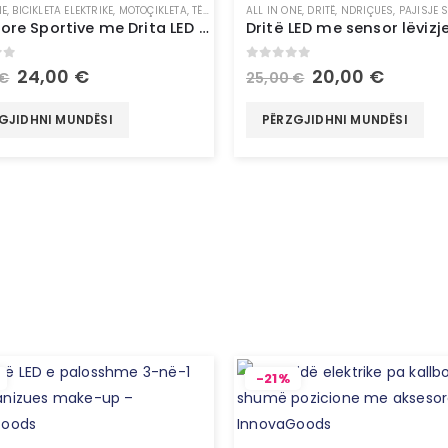
NE
,
BICIKLETA ELEKTRIKE
,
MOTOÇIKLETA
,
TË GJITHA
,
ALL IN ONE
UNCATEGORIZED
,
DRITË
,
NDRIÇUES
,
PAJISJE 
Parzmore Sportive me Drita LED – InnovaGoods
of 5
0
out of 5
24,00
€
20,00
€
€
25,00
€
GJIDHNI MUNDËSI
PËRZGJIDHNI MUNDËSI
-21%