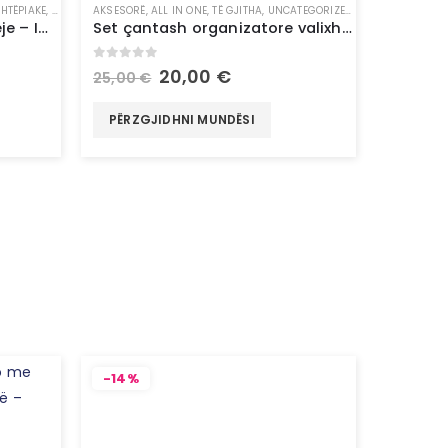
SHTËPIAKE
,
TË GJITHA
AKSESORË
,
UNCATEGORIZED
,
ALL IN ONE
,
TË GJITHA
,
UNCATEGORIZED
,
VALIXHE
Dritë LED me sensor lëvizjeje – InnovaGoods
Set çantash organizatore valixhesh – InnovaGoods
0
out of 5
20,00
€
25,00
€
PËRZGJIDHNI MUNDËSI
-14%