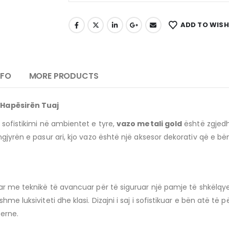
ADD TO WISH
NFO
MORE PRODUCTS
 Hapësirën Tuaj
 sofistikimi në ambientet e tyre,
vazo metali gold
është zgjedh
 ngjyrën e pasur ari, kjo vazo është një aksesor dekorativ që e
tuar me teknikë të avancuar për të siguruar një pamje të shkëlqy
hme luksiviteti dhe klasi. Dizajni i saj i sofistikuar e bën atë 
erne.