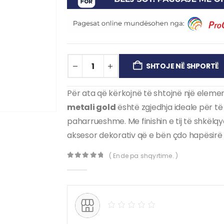
SHTOJE NË SHPORTË
Për ata që kërkojnë të shtojnë një element
metali gold
është zgjedhja ideale për të
paharrueshme. Me finishin e tij të shkëlqy
aksesor dekorativ që e bën çdo hapësir
( Ende pa shqyrtime. )
0
out of 5