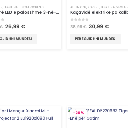
NE
Ë GJITHA
,
TË GJITHA
,
TEKNOLOGJI
,
UNCATEGORIZED
,
UNCATEGORIZED
ALL IN ONE
,
KOPSHT
,
TË GJITHA
,
VEGLA 
Pasqyrë LED e palosshme 3-në-1 me organizues make-up – InnovaGoods
of 5
0
out of 5
26,99
€
30,99
€
€
38,99
€
GJIDHNI MUNDËSI
PËRZGJIDHNI MUNDËSI
-26%