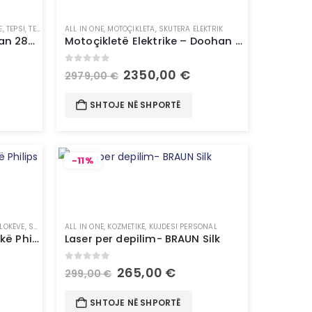
E
,
TEPSI, TENXHERE & TIGAN
ALL IN ONE
,
MOTOÇIKLETA
,
SKUTERA ELEKTRIK
Tigan TEFAL D5220683 Tigan 28cm -Enë për Gatim
Motoçikletë Elektrike – Doohan Gelato 1500W 45Km/h
0
out of 5
2350,00
€
2979,00
€
SHTOJE NË SHPORTË
-11%
FLOKËVE
,
STILUES FLOKËSH
ALL IN ONE
,
KOZMETIKË
,
KUJDESI PERSONAL
Hair Dryer – Tharse për flokë Philips
Laser per depilim- BRAUN Silk
0
out of 5
265,00
€
299,00
€
SHTOJE NË SHPORTË