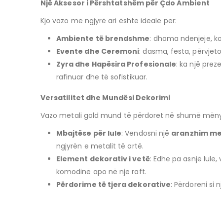
Një Aksesor i Përshtatshëm për Çdo Ambient
Kjo vazo me ngjyrë ari është ideale për:
Ambiente të brendshme
: dhoma ndenjeje, ko
Evente dhe Ceremoni
: dasma, festa, përvjet
Zyra dhe Hapësira Profesionale
: ka një pre
rafinuar dhe të sofistikuar.
Versatilitet dhe Mundësi Dekorimi
Vazo metali gold mund të përdoret në shumë mënyra
Mbajtëse për lule
: Vendosni një
aranzhim me 
ngjyrën e metalit të artë.
Element dekorativ i vetë
: Edhe pa asnjë lule
komodinë apo në një raft.
Përdorime të tjera dekorative
: Përdoreni si