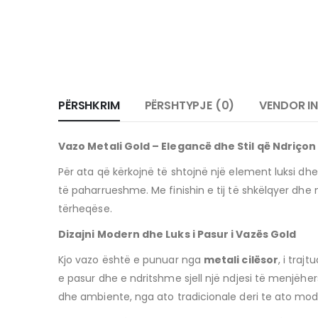
PËRSHKRIM
PËRSHTYPJE (0)
VENDOR I
Vazo Metali Gold – Elegancë dhe Stil që Ndriçon
Për ata që kërkojnë të shtojnë një element luksi dhe
të paharrueshme. Me finishin e tij të shkëlqyer dhe
tërheqëse.
Dizajni Modern dhe Luks i Pasur i Vazës Gold
Kjo vazo është e punuar nga
metali cilësor
, i traj
e pasur dhe e ndritshme sjell një ndjesi të menjëhers
dhe ambiente, nga ato tradicionale deri te ato mod