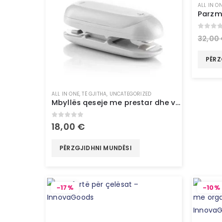
ALL IN O
0
out 
32,00
PËRZ
ALL IN ONE
,
TË GJITHA
,
UNCATEGORIZED
Mbyllës qeseje me prestar dhe varëse Baseyl InnovaGoods
0
out of 5
18,00
€
PËRZGJIDHNI MUNDËSI
-17%
-10%