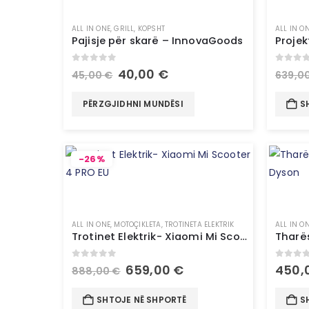
ALL IN ONE
,
GRILL
,
KOPSHT
ALL IN O
Pajisje për skarë – InnovaGoods
0
out of 5
0
out 
40,00
€
45,00
€
639,0
PËRZGJIDHNI MUNDËSI
S
-26%
ALL IN ONE
,
MOTOÇIKLETA
,
TROTINETA ELEKTRIK
ALL IN O
Trotinet Elektrik- Xiaomi Mi Scooter 4 PRO EU
0
out of 5
0
out 
659,00
€
450,
888,00
€
SHTOJE NË SHPORTË
S