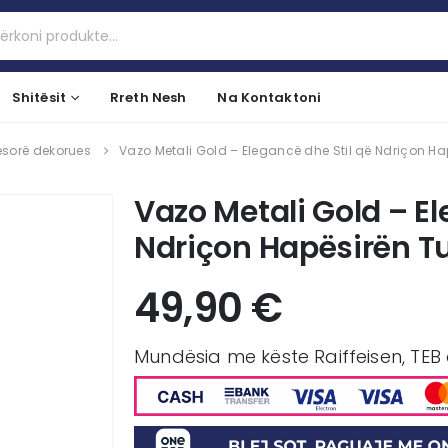
Shitësit
Rreth Nesh
Na Kontaktoni
esorë dekorues
Vazo Metali Gold – Elegancë dhe Stil që Ndriçon Ha
Vazo Metali Gold – El
Ndriçon Hapësirën T
49,90
€
Mundësia me këste Raiffeisen, TEB