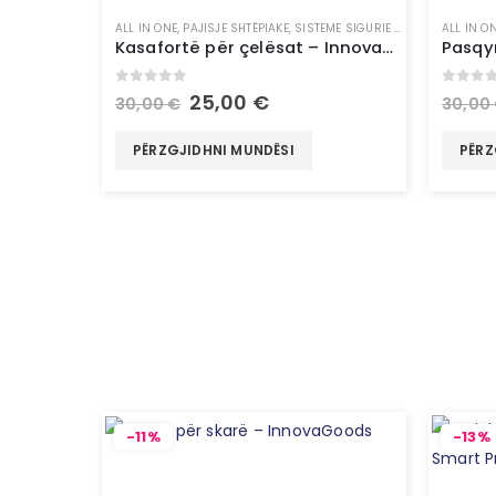
ALL IN ONE
,
PAJISJE SHTËPIAKE
,
SISTEME SIGURIE & SMART HOME
ALL IN O
,
T
Kasafortë për çelësat – InnovaGoods
0
out of 5
0
out 
25,00
€
30,00
€
30,00
PËRZGJIDHNI MUNDËSI
PËRZ
-11%
-13%