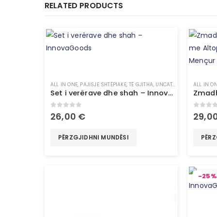
RELATED PRODUCTS
ALL IN ONE
,
PAJISJE SHTËPIAKE
,
TË GJITHA
,
UNCATEGORIZED
ALL IN O
Set i verërave dhe shah – InnovaGoods
0
out of 5
0
out 
26,00
€
29,0
PËRZGJIDHNI MUNDËSI
PËRZ
-25%