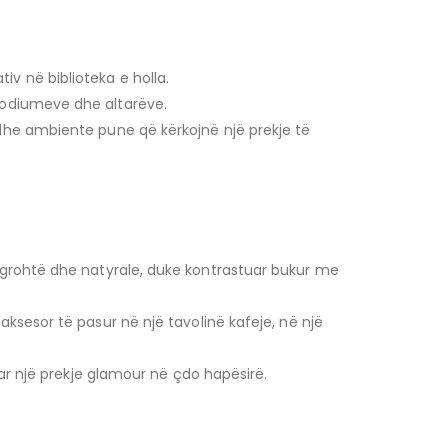
iv në biblioteka e holla.
 podiumeve dhe altarëve.
 dhe ambiente pune që kërkojnë një prekje të
ngrohtë dhe natyrale, duke kontrastuar bukur me
aksesor të pasur në një tavolinë kafeje, në një
tuar një prekje glamour në çdo hapësirë.