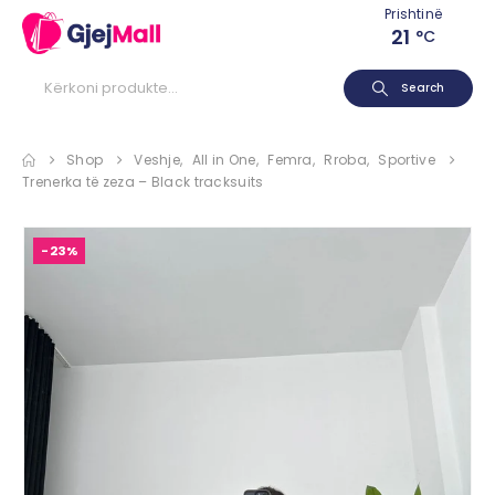
Prishtinë
21
°C
Search
Shop
Veshje
,
All in One
,
Femra
,
Rroba
,
Sportive
Trenerka të zeza – Black tracksuits
-23%