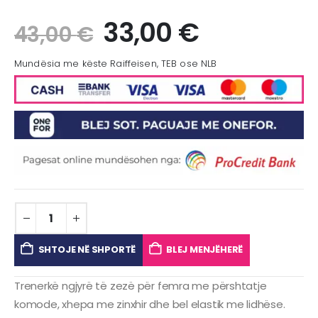
33,00
€
43,00
€
Mundësia me këste Raiffeisen, TEB ose NLB
SHTOJE NË SHPORTË
BLEJ MENJËHERË
Trenerkë ngjyrë të zezë për femra me përshtatje
komode, xhepa me zinxhir dhe bel elastik me lidhëse.