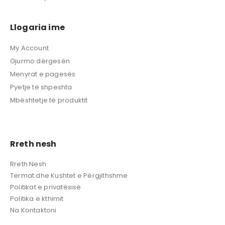
Llogaria ime
My Account
Gjurmo dërgesën
Menyrat e pagesës
Pyetje të shpeshta
Mbështetje të produktit
Rreth nesh
Rreth Nesh
Termat dhe Kushtet e Përgjithshme
Politikat e privatësisë
Politika e kthimit
Na Kontaktoni