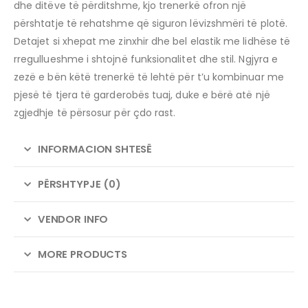
dhe ditëve të përditshme, kjo trenerkë ofron një
përshtatje të rehatshme që siguron lëvizshmëri të plotë.
Detajet si xhepat me zinxhir dhe bel elastik me lidhëse të
rregullueshme i shtojnë funksionalitet dhe stil.
Ngjyra e
zezë e bën këtë trenerkë të lehtë për t’u kombinuar me
pjesë të tjera të garderobës tuaj, duke e bërë atë një
zgjedhje të përsosur për çdo rast.
INFORMACION SHTESË
PËRSHTYPJE (0)
VENDOR INFO
MORE PRODUCTS