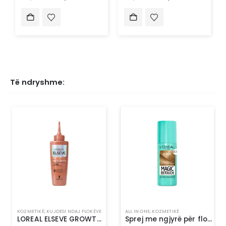
Të ndryshme:
KOZMETIKË
,
KUJDESI NDAJ FLOKËVE
ALL IN ONE
,
KOZMETIKË
LOREAL ELSEVE GROWTH BOOSTER ANTI FALL SCALP SERUM
Sprej me ngjyrë për flokë-L’Oréal Paris Magic Retouch 5 Light Blonde