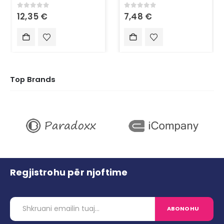
0
out of 5
0
out of 5
12,35
€
7,48
€
Top Brands
Regjistrohu për njoftime