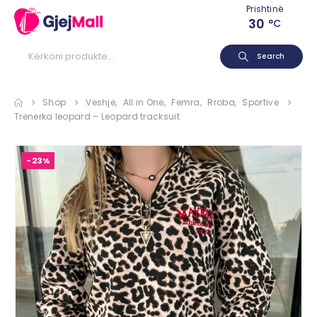
Prishtinë
30
°C
Search
Shop
Veshje
,
All in One
,
Femra
,
Rroba
,
Sportive
Trenerka leopard – Leopard tracksuit
-23%