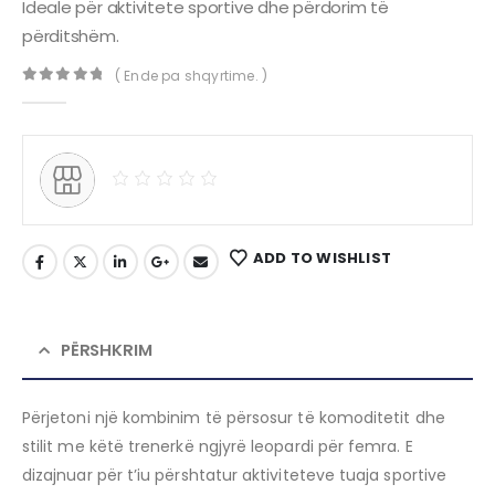
Ideale për aktivitete sportive dhe përdorim të
përditshëm.
( Ende pa shqyrtime. )
0
out of 5
ADD TO WISHLIST
PËRSHKRIM
Përjetoni një kombinim të përsosur të komoditetit dhe
stilit me këtë trenerkë ngjyrë leopardi për femra.
E
dizajnuar për t’iu përshtatur aktiviteteve tuaja sportive