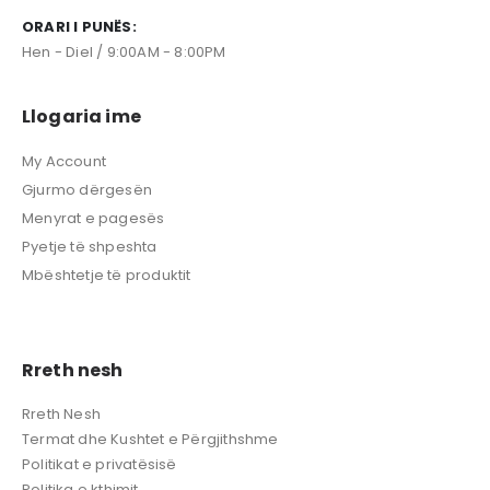
ORARI I PUNËS:
Hen - Diel / 9:00AM - 8:00PM
Llogaria ime
My Account
Gjurmo dërgesën
Menyrat e pagesës
Pyetje të shpeshta
Mbështetje të produktit
Rreth nesh
Rreth Nesh
Termat dhe Kushtet e Përgjithshme
Politikat e privatësisë
Politika e kthimit