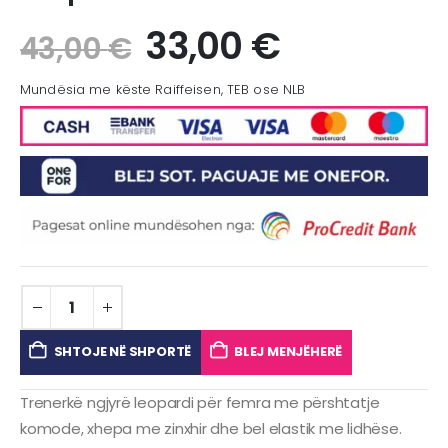
33,00
€
43,00
€
Mundësia me këste Raiffeisen, TEB ose NLB
SHTOJE NË SHPORTË
BLEJ MENJËHERË
Trenerkë ngjyrë leopardi për femra me përshtatje
komode, xhepa me zinxhir dhe bel elastik me lidhëse.