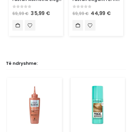
0
out of 5
0
out of 5
35,99
€
44,99
€
69,99
€
69,99
€
Të ndryshme: