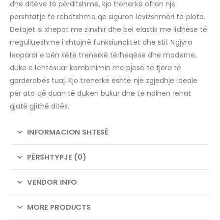
dhe ditëve të përditshme, kjo trenerkë ofron një
përshtatje të rehatshme që siguron lëvizshmëri të plotë.
Detajet si xhepat me zinxhir dhe bel elastik me lidhëse të
rregullueshme i shtojnë funksionalitet dhe stil.
Ngjyra
leopardi e bën këtë trenerkë tërheqëse dhe moderne,
duke e lehtësuar kombinimin me pjesë të tjera të
garderobës tuaj.
Kjo trenerkë është një zgjedhje ideale
për ato që duan të duken bukur dhe të ndihen rehat
gjatë gjithë ditës.
INFORMACION SHTESË
PËRSHTYPJE (0)
VENDOR INFO
MORE PRODUCTS