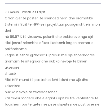
PEGASUS -Pastrues i ajrit
Ofron ajër të pastër, të shëndetshëm dhe aromatike
Sistemi i filtrit të HPP-së i projektuar posaçërisht eliminon
deri
në 99,97% të viruseve, polenit dhe baktereve nga ajri
Filtri jashtëzakonisht efikas i karbonit largon aromat e
pakëndshme.
Pegasus është gjithashtu i pajisur me një shpërndarës
aromash të integruar dhe nuk ka nevojë të blihen
aksesorë
shtesë.
Filtri HPP mund të pastrohet lehtësisht me ujë dhe
zakonisht
nuk ka nevojë të zëvendësohet.
Pastruesi modern dhe elegant i ajrit ka tre ventilatorë të
fuqishëm por të qetë me pesë shpejtësi që pastrojnë në