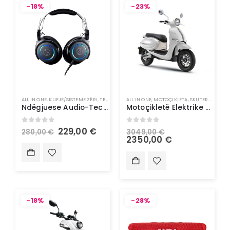
-18%
-23%
ALL IN ONE
,
KUFJE/SISTEME ZËRI
,
TEKNOLOGJI
ALL IN ONE
,
MOTOÇIKLETA
,
SKUTERA ELEKTRIK
Ndëgjuese Audio-Technica me kabllo dhe mikrofon LED
Motoçikletë Elektrike – Doohan Uranus 1500W 45Km/h
0
out of 5
0
out of 5
229,00
€
280,00
€
3049,00
€
2350,00
€
-18%
-28%