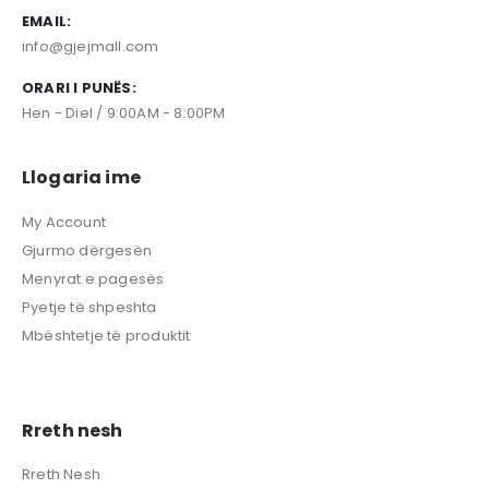
EMAIL:
info@gjejmall.com
ORARI I PUNËS:
Hen - Diel / 9:00AM - 8:00PM
Llogaria ime
My Account
Gjurmo dërgesën
Menyrat e pagesës
Pyetje të shpeshta
Mbështetje të produktit
Rreth nesh
Rreth Nesh