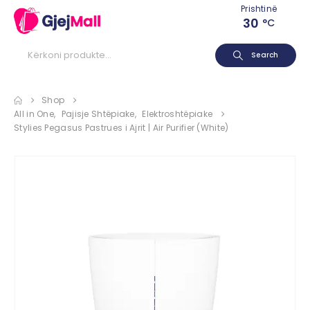
Prishtinë
30
°C
Search
Shop
All in One
,
Pajisje Shtëpiake
,
Elektroshtëpiake
Stylies Pegasus Pastrues i Ajrit | Air Purifier (White)