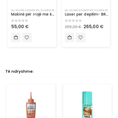
ALL IN ONE
,
KOZMETIKË
,
KUJDESI PERSONAL
ALL IN ONE
,
KOZMETIKË
,
KUJDESI PERSONAL
Makinë për rrojë me kokë të ftoftë Philips
Laser per depilim- BRAUN Silk
0
out of 5
0
out of 5
55,00
€
265,00
€
299,00
€
Të ndryshme: