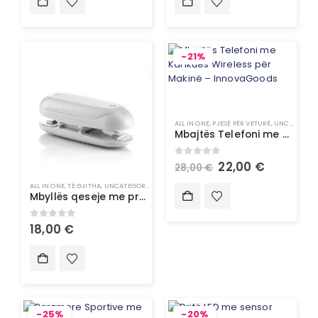
-21%
ALL IN ONE
,
PJESË PËR VETURË
,
UNCATEGORIZED
Mbajtës Telefoni me Karikues Wireless për Makinë – InnovaGoods
0
out of 5
22,00
€
28,00
€
ALL IN ONE
,
TË GJITHA
,
UNCATEGORIZED
Mbyllës qeseje me prestar dhe varëse Baseyl InnovaGoods
0
out of 5
18,00
€
-25%
-20%