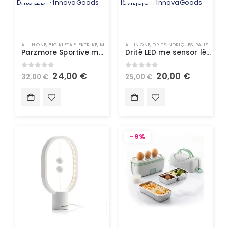
ALL IN ONE
,
BICIKLETA ELEKTRIKE
,
MOTOÇIKLETA
ALL IN ONE
,
TË GJITHA
,
DRITË
,
UNCATEGORIZED
,
NDRIÇUES
,
PAJISJE SHTËPIAKE
Parzmore Sportive me Drita LED – InnovaGoods
Dritë LED me sensor lëvizjeje – InnovaGoods
0
out of 5
0
out of 5
24,00
€
20,00
€
32,00
€
25,00
€
-9%