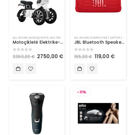
ALL IN ONE
,
MOTOÇIKLETA
,
SKUTERA ELEKTRIK
ALL IN ONE
,
KOMPJUTER / LAPTOP / TABLET
,
Motoçikletë Elektrike- Doohan iTank 1500W 45Km/h
JBL Bluetooth Speaker FLIP6 – Altoparlant Blutooth
0
out of 5
0
out of 5
2750,00
€
119,00
€
3360,00
€
165,00
€
-11%