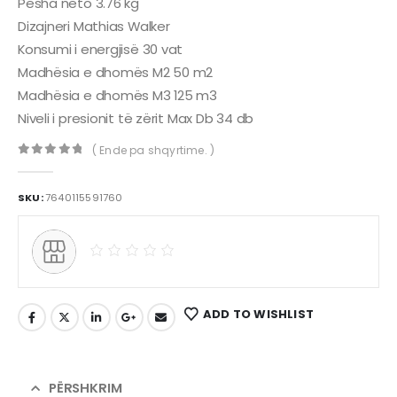
Pesha neto 3.76 kg
Dizajneri Mathias Walker
Konsumi i energjisë 30 vat
Madhësia e dhomës M2 50 m2
Madhësia e dhomës M3 125 m3
Niveli i presionit të zërit Max Db 34 db
( Ende pa shqyrtime. )
0
out of 5
SKU:
7640115591760
ADD TO WISHLIST
PËRSHKRIM