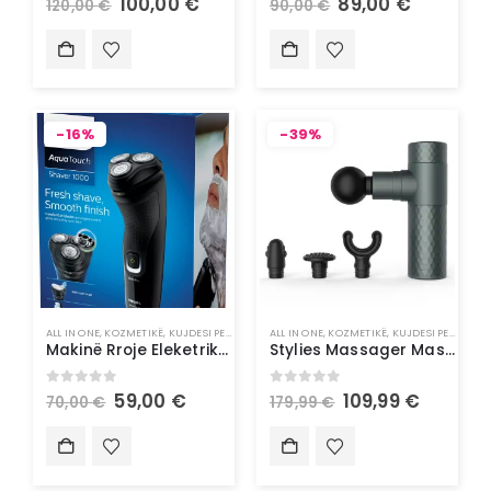
100,00
€
89,00
€
120,00
€
90,00
€
-16%
-39%
ALL IN ONE
,
KOZMETIKË
,
KUJDESI PERSONAL
ALL IN ONE
,
KOZMETIKË
,
KUJDESI PERSONAL
Makinë Rroje Eleketrike Philips
Stylies Massager Masazhues
0
out of 5
0
out of 5
59,00
€
109,99
€
70,00
€
179,99
€