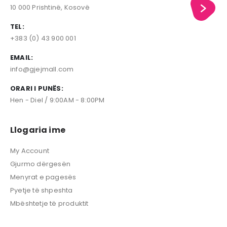
10 000 Prishtinë, Kosovë
TEL:
+383 (0) 43 900 001
EMAIL:
info@gjejmall.com
ORARI I PUNËS:
Hen - Diel / 9:00AM - 8:00PM
Llogaria ime
My Account
Gjurmo dërgesën
Menyrat e pagesës
Pyetje të shpeshta
Mbështetje të produktit