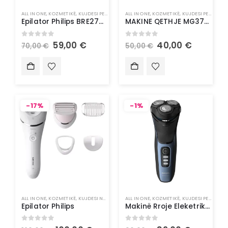
ALL IN ONE
,
KOZMETIKË
,
KUJDESI PERSONAL
ALL IN ONE
,
KOZMETIKË
,
KUJDESI PERSONAL
Epilator Philips BRE275/00
MAKINE QETHJE MG3710/15 PHILIPS
0
out of 5
0
out of 5
59,00
€
40,00
€
70,00
€
50,00
€
-17%
-1%
ALL IN ONE
,
KOZMETIKË
,
KUJDESI NDAJ LËKURËS
ALL IN ONE
,
KUJDESI PERSONAL
,
KOZMETIKË
,
KUJDESI PERSONAL
Epilator Philips
Makinë Rroje Eleketrike Philips
0
out of 5
0
out of 5