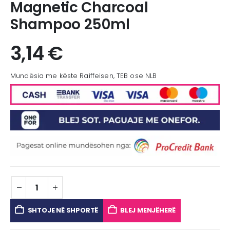
Magnetic Charcoal
Shampoo 250ml
3,14
€
Mundësia me këste Raiffeisen, TEB ose NLB
SHTOJE NË SHPORTË
BLEJ MENJËHERË