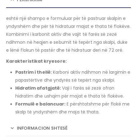
eshtë një shampo e formuluar për të pastruar skalpin e
yndyrshëm dhe për të hidratuar majat e thata të flokëve.
Kombinimi i karbonit aktiv dhe vajit të farës së zezë
ndihmon në heqjen e sebumit të tepërt nga skalpi, duke
e lënë flokun të pastër dhe të hidratuar deri në 72 orë.
​
Karakteristikat kryesore:
Pastrim i thellë:
Karboni aktiv ndihmon në largimin e
papastërtive dhe yndyrës së tepërt nga skalpi.
Hidratim afatgjatë:
Vaji i farës së zezë ofron
hidratim dhe ushqim për majat e thata të flokëve.
Formulë e balancuar:
E përshtatshme për flokë me
skalp të yndyrshëm dhe maja të thata.
INFORMACION SHTESË