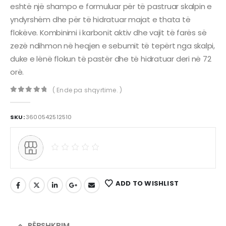
eshtë një shampo e formuluar për të pastruar skalpin e
yndyrshëm dhe për të hidratuar majat e thata të
flokëve.
Kombinimi i karbonit aktiv dhe vajit të farës së
zezë ndihmon në heqjen e sebumit të tepërt nga skalpi,
duke e lënë flokun të pastër dhe të hidratuar deri në 72
orë.
​
( Ende pa shqyrtime. )
0
out of 5
SKU:
3600542512510
ADD TO WISHLIST
PËRSHKRIM