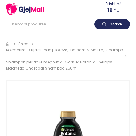
Prishtinë
19
°C
Search
Shop
Kozmetikë
,
Kujdesi ndaj flokëve
,
Balsam & Maskë
,
Shampo
Shampon për flokë megnetik -Garnier Botanic Therapy
Magnetic Charcoal Shampoo 250ml