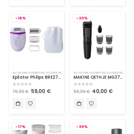
-16%
-20%
ALL IN ONE
,
KOZMETIKË
,
KUJDESI PERSONAL
ALL IN ONE
,
KOZMETIKË
,
KUJDESI PERSONAL
Epilator Philips BRE275/00
MAKINE QETHJE MG3710/15 PHILIPS
0
out of 5
0
out of 5
59,00
€
40,00
€
70,00
€
50,00
€
-17%
-39%