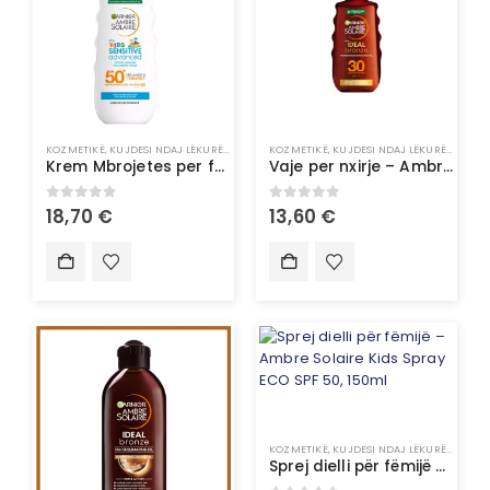
KOZMETIKË
,
KUJDESI NDAJ LËKURËS
,
MBROJTËS NGA DIELLI & VETË-NXIRËS
KOZMETIKË
,
KUJDESI NDAJ LËKURËS
,
PRODUKTE P
,
MBROJ
Krem Mbrojetes per femije – Ambre Solaire Sensitive Advanced Kids Spray SPF 50+
Vaje per nxirje – Ambre Solaire oil ideal bronze spf 30 -150ML (6634)
0
out of 5
0
out of 5
18,70
€
13,60
€
KOZMETIKË
,
KUJDESI NDAJ LËKURËS
,
MBROJ
Sprej dielli për fëmijë – Ambre Solaire Kids Spray ECO SPF 50, 150ml