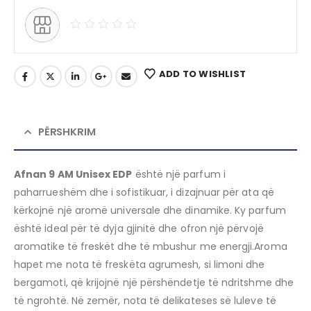
ADD TO WISHLIST
PËRSHKRIM
Afnan 9 AM Unisex EDP
është një parfum i
paharrueshëm dhe i sofistikuar, i dizajnuar për ata që
kërkojnë një aromë universale dhe dinamike. Ky parfum
është ideal për të dyja gjinitë dhe ofron një përvojë
aromatike të freskët dhe të mbushur me energji.Aroma
hapet me nota të freskëta agrumesh, si limoni dhe
bergamoti, që krijojnë një përshëndetje të ndritshme dhe
të ngrohtë. Në zemër, nota të delikateses së luleve të