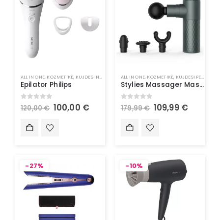
ALL IN ONE
,
KOZMETIKË
,
KUJDESI NDAJ LËKURËS
ALL IN ONE
,
KUJDESI PERSONAL
,
KOZMETIKË
,
KUJDESI PERSONAL
Epilator Philips
Stylies Massager Masazhues
0
out of 5
0
out of 5
100,00
€
109,99
€
120,00
€
179,99
€
-27%
-10%