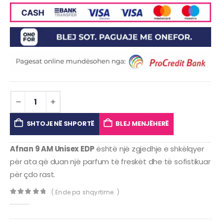
SHTOJE NË SHPORTË
BLEJ MENJËHERË
Afnan 9 AM Unisex EDP
është një zgjedhje e shkëlqyer
për ata që duan një parfum të freskët dhe të sofistikuar
për çdo rast.
( Ende pa shqyrtime. )
0
out of 5