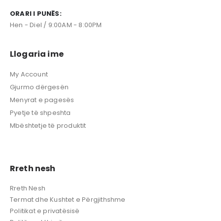
ORARI I PUNËS:
Hen - Diel / 9:00AM - 8:00PM
Llogaria ime
My Account
Gjurmo dërgesën
Menyrat e pagesës
Pyetje të shpeshta
Mbështetje të produktit
Rreth nesh
Rreth Nesh
Termat dhe Kushtet e Përgjithshme
Politikat e privatësisë