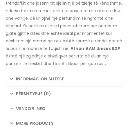
trëndafilit dhe jaseminit sjellin një përzierje të këndshme,
ndërsa baza e aromës është e pasuruar me akorde druri
dhe vanilje, që krijojnë një përfundim të ngrohtë dhe
elegant.Ky parfum është i përshtatshëm për përdorim
gjatë gjithë ditës dhe është ideal për momentet kur
dëshironi një aromë që nuk është shumë e rëndë, por që
lë pas një mbresë të fuqishme.
Afnan 9 AM Unisex EDP
është një zgjedhje e shkëlqyer për ata që duan një
parfum të freskët dhe të sofistikuar për çdo rast.
INFORMACION SHTESË
PËRSHTYPJE (0)
VENDOR INFO
MORE PRODUCTS