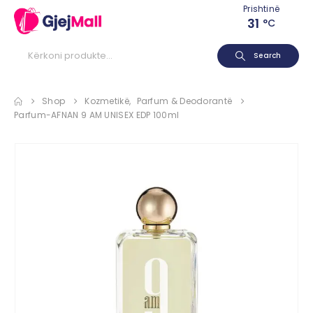
Prishtinë
31
°C
Search
Shop
Kozmetikë
,
Parfum & Deodorantë
Parfum-AFNAN 9 AM UNISEX EDP 100ml