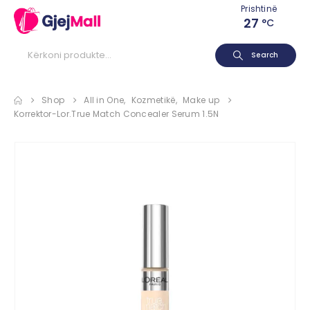
Prishtinë
27
°C
Search
Shop
All in One
,
Kozmetikë
,
Make up
Korrektor-Lor.True Match Concealer Serum 1.5N