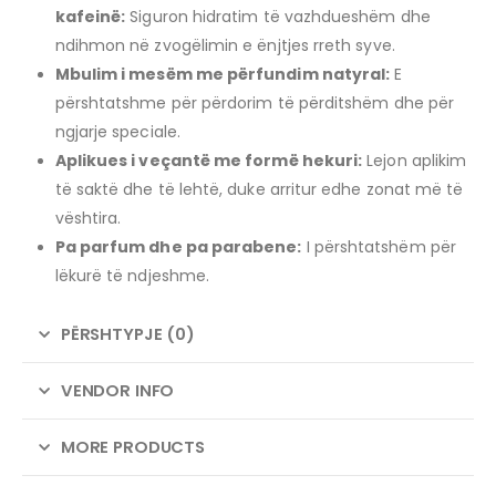
kafeinë:
Siguron hidratim të vazhdueshëm dhe
ndihmon në zvogëlimin e ënjtjes rreth syve.
Mbulim i mesëm me përfundim natyral:
E
përshtatshme për përdorim të përditshëm dhe për
ngjarje speciale.
Aplikues i veçantë me formë hekuri:
Lejon aplikim
të saktë dhe të lehtë, duke arritur edhe zonat më të
vështira.
Pa parfum dhe pa parabene:
I përshtatshëm për
lëkurë të ndjeshme.
PËRSHTYPJE (0)
VENDOR INFO
MORE PRODUCTS