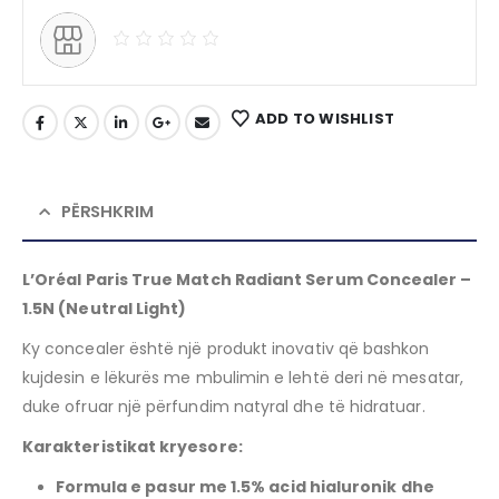
ADD TO WISHLIST
PËRSHKRIM
L’Oréal Paris True Match Radiant Serum Concealer –
1.5N (Neutral Light)
Ky concealer është një produkt inovativ që bashkon
kujdesin e lëkurës me mbulimin e lehtë deri në mesatar,
duke ofruar një përfundim natyral dhe të hidratuar.
Karakteristikat kryesore:
Formula e pasur me 1.5% acid hialuronik dhe