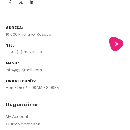
ADRESA:
10 000 Prishtinë, Kosovë
TEL:
+383 (0) 43 900 001
EMAIL:
info@gjejmall.com
ORARI I PUNËS:
Hen - Diel / 9:00AM - 8:00PM
Llogaria ime
My Account
Gjurmo dërgesën