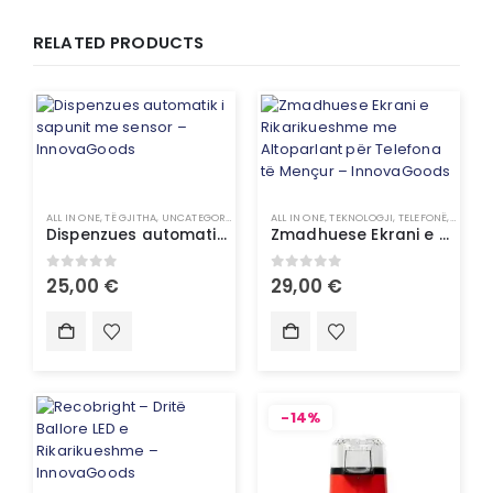
RELATED PRODUCTS
ALL IN ONE
,
TË GJITHA
,
UNCATEGORIZED
ALL IN ONE
,
TEKNOLOGJI
,
TELEFONË
,
TELEFO
Dispenzues automatik i sapunit me sensor – InnovaGoods
Zmadhuese Ekrani e Rikarikueshme me Altoparlant për Telefona të Mençur – InnovaGoods
0
out of 5
0
out of 5
25,00
€
29,00
€
-14%