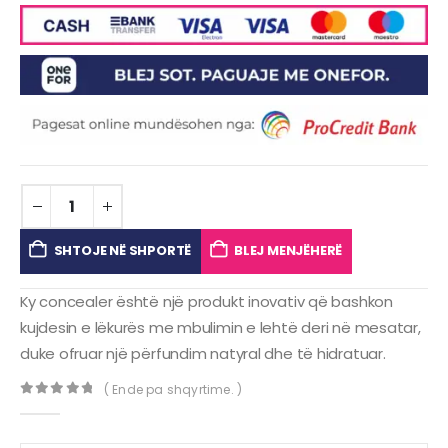
SHTOJE NË SHPORTË
BLEJ MENJËHERË
Ky concealer është një produkt inovativ që bashkon
kujdesin e lëkurës me mbulimin e lehtë deri në mesatar,
duke ofruar një përfundim natyral dhe të hidratuar.
( Ende pa shqyrtime. )
0
out of 5