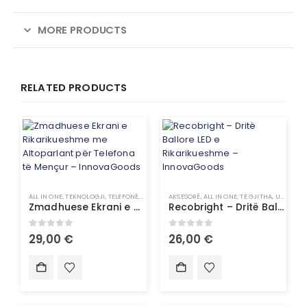
MORE PRODUCTS
RELATED PRODUCTS
ALL IN ONE
,
TEKNOLOGJI
,
TELEFONË
,
TELEFONË / SMARTWATCH
AKSESORË
,
ALL IN ONE
,
TË GJITHA
,
UNCATEGORIZED
Zmadhuese Ekrani e Rikarikueshme me Altoparlant për Telefona të Mençur – InnovaGoods
Recobright – Dritë Ballore LED e Rikarikueshme – InnovaGoods
0
out of 5
0
out of 5
29,00
€
26,00
€