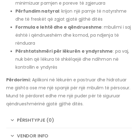
minimizuar pamjen e poreve të zgjeruara
Përfundim natyral
: krijon një pamje të natyrshme
dhe të freskët që zgjat gjatë gjithë ditës
Formula e lehtë dhe e qëndrueshme
: mbulimi i saj
është i qëndrueshëm dhe komod, pa ndjenja të
rënduara
Përshtatshmëri për lëkurën e yndyrshme
: pa vaj,
nuk bën që lëkura të shkëlqejë dhe ndihmon në
kontrollin e yndyrës
Përdorimi:
Aplikoni në lëkurën e pastruar dhe hidratuar
me gishta ose me një spanjë për një mbulim të përsosur.
Mund të përdoret edhe me një puder për të siguruar
qëndrueshmërinë gjatë gjithë ditës.
PËRSHTYPJE (0)
VENDOR INFO