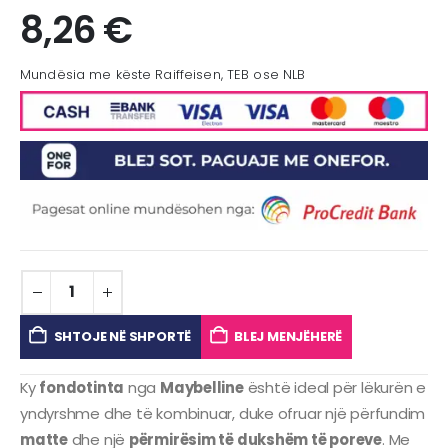
8,26
€
Mundësia me këste Raiffeisen, TEB ose NLB
SHTOJE NË SHPORTË
BLEJ MENJËHERË
Ky
fondotinta
nga
Maybelline
është ideal për lëkurën e
yndyrshme dhe të kombinuar, duke ofruar një përfundim
matte
dhe një
përmirësim të dukshëm të poreve
. Me