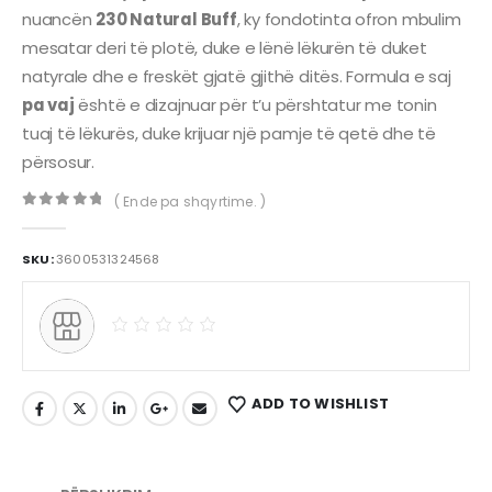
nuancën
230 Natural Buff
, ky fondotinta ofron mbulim
mesatar deri të plotë, duke e lënë lëkurën të duket
natyrale dhe e freskët gjatë gjithë ditës. Formula e saj
pa vaj
është e dizajnuar për t’u përshtatur me tonin
tuaj të lëkurës, duke krijuar një pamje të qetë dhe të
përsosur.
( Ende pa shqyrtime. )
0
out of 5
SKU:
3600531324568
ADD TO WISHLIST