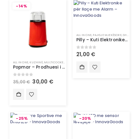
-14%
ALL IN ONE
,
PAJISJE MJEKËSORE
,
SHËNDETI
Pilly – Kuti Elektronike për Ilaçe me Alarm – InnovaGoods
0
out of 5
21,00
€
ALL IN ONE
,
KUZHINË
,
MULTICOOKER
,
PAJISJE SHTËPIAKE
,
TË GJITHA
Popmar – Prodhuesi i kokoshkave me ajër të nxehtë – InnovaGoods
0
out of 5
30,00
€
35,00
€
-25%
-20%