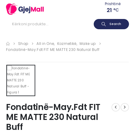
Prishtinë
21
°C
Search
Shop
All in One
,
Kozmetikë
,
Make up
Fondatinë-May.Fdt FIT ME MATTE 230 Natural Buff
Fondatinë-May.Fdt FIT
ME MATTE 230 Natural
Buff