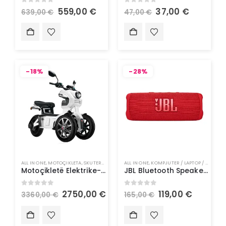
0
out of 5
0
out of 5
559,00
€
37,00
€
639,00
€
47,00
€
-18%
-28%
ALL IN ONE
,
MOTOÇIKLETA
,
SKUTERA ELEKTRIK
ALL IN ONE
,
KOMPJUTER / LAPTOP / TABLET
,
Motoçikletë Elektrike- Doohan iTank 1500W 45Km/h
JBL Bluetooth Speaker FLIP6 – Altoparlant Blutooth
0
out of 5
0
out of 5
2750,00
€
119,00
€
3360,00
€
165,00
€