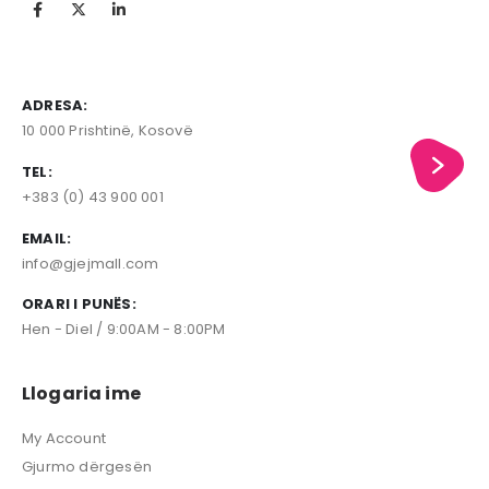
ADRESA:
10 000 Prishtinë, Kosovë
TEL:
+383 (0) 43 900 001
EMAIL:
info@gjejmall.com
ORARI I PUNËS:
Hen - Diel / 9:00AM - 8:00PM
Llogaria ime
My Account
Gjurmo dërgesën