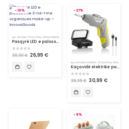
-10%
-21%
ALL IN ONE
,
TË GJITHA
,
UNCATEGORIZED
Pasqyrë LED e palosshme 3-në-1 me organizues make-up – InnovaGoods
0
out of 5
26,99
€
30,00
€
ALL IN ONE
,
KOPSHT
,
TË GJITHA
,
VEGLA PUNE
Kaçavidë elektrike pa kallbo me shumë pozicione me aksesorë – InnovaGoods
0
out of 5
30,99
€
38,99
€
-9%