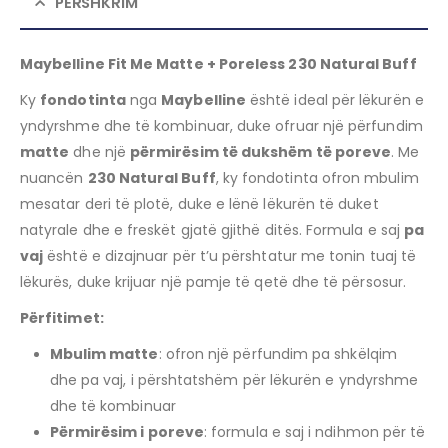
PËRSHKRIM
Maybelline Fit Me Matte + Poreless 230 Natural Buff
Ky
fondotinta
nga
Maybelline
është ideal për lëkurën e
yndyrshme dhe të kombinuar, duke ofruar një përfundim
matte
dhe një
përmirësim të dukshëm të poreve
. Me
nuancën
230 Natural Buff
, ky fondotinta ofron mbulim
mesatar deri të plotë, duke e lënë lëkurën të duket
natyrale dhe e freskët gjatë gjithë ditës. Formula e saj
pa
vaj
është e dizajnuar për t’u përshtatur me tonin tuaj të
lëkurës, duke krijuar një pamje të qetë dhe të përsosur.
Përfitimet:
Mbulim matte
: ofron një përfundim pa shkëlqim
dhe pa vaj, i përshtatshëm për lëkurën e yndyrshme
dhe të kombinuar
Përmirësim i poreve
: formula e saj i ndihmon për të