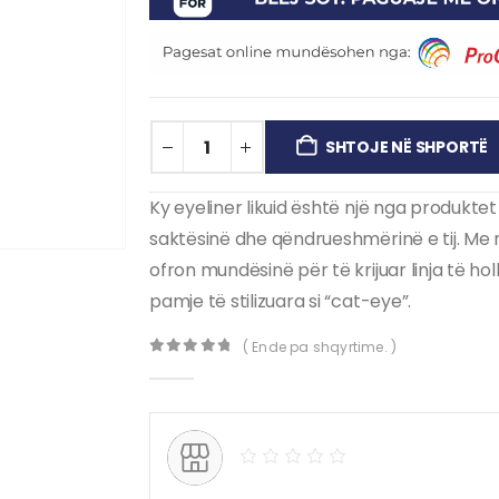
SHTOJE NË SHPORTË
Ky eyeliner likuid është një nga produktet 
saktësinë dhe qëndrueshmërinë e tij.
Me n
ofron mundësinë për të krijuar linja të ho
pamje të stilizuara si “cat-eye”.
( Ende pa shqyrtime. )
0
out of 5