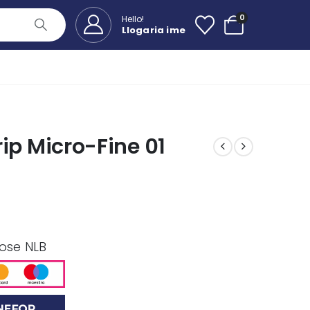
0
Hello!
Llogaria ime
Grip Micro-Fine 01
 ose NLB