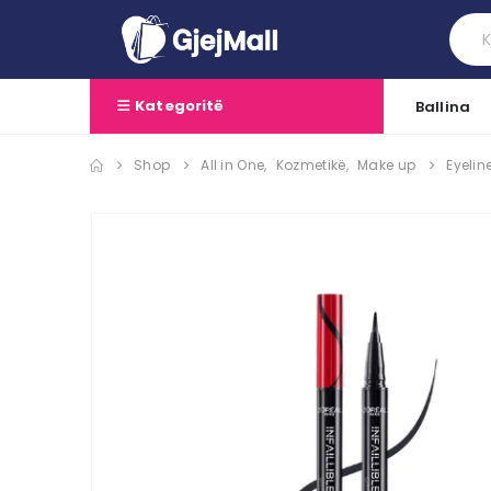
Kategoritë
Ballina
Shop
All in One
,
Kozmetikë
,
Make up
Eyelin