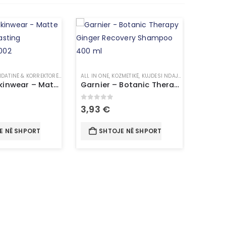
DATINË & KORREKTORË
,
KOZMETIKË
ALL IN ONE
,
MAKE UP
,
KOZMETIKË
,
KUJDESI NDAJ FLOKËVE
,
SHAMPO
Topface Skinwear – Matte Effect Longlasting Foundation 002
Garnier – Botanic Therapy Ginger Recovery Shampoo 400 ml
5
0
out of 5
3,93
€
E NË SHPORTË
SHTOJE NË SHPORTË
HIDRATUE
0
out 
24,0
SH