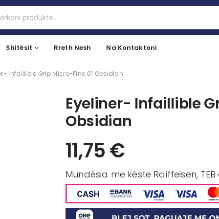
Shitësit
Rreth Nesh
Na Kontaktoni
er- Infaillible Grip Micro-Fine 01 Obsidian
Eyeliner- Infaillible 
Obsidian
11,75
€
Mundësia me këste Raiffeisen, TEB