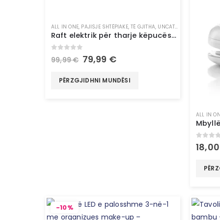
ALL IN ONE
,
PAJISJE SHTËPIAKE
,
TË GJITHA
,
UNCATEGORIZED
Raft elektrik për tharje këpucësh – InnovaGoods
0
out of 5
79,99
€
99,99
€
PËRZGJIDHNI MUNDËSI
ALL IN O
0
out 
18,0
PËRZ
-10%