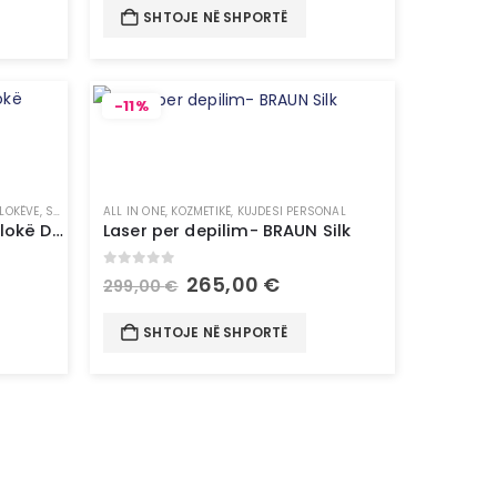
SHTOJE NË SHPORTË
-11%
FLOKËVE
,
STILUES FLOKËSH
ALL IN ONE
,
KOZMETIKË
,
KUJDESI PERSONAL
Tharëse supersonike për flokë Dyson
Laser per depilim- BRAUN Silk
0
out of 5
265,00
€
299,00
€
SHTOJE NË SHPORTË