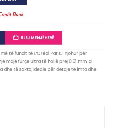
BLEJ MENJËHERË
më të fundit të L’Oréal Paris, i njohur për
jë majë furçe ultra të hollë prej 0.01 mm, ai
lla dhe të sakta, ideale për detaje të imta dhe