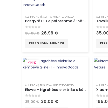
ALL IN ONE
,
TË GJITHA
,
UNCATEGORIZED
ALL IN O
Pasqyrë LED e palosshme 3-në-1 me organizues make-up – InnovaGoods
0
out of 5
0
out 
26,99
€
35,0
30,00
€
PËRZGJIDHNI MUNDËSI
PËRZ
-14%
ALL IN ONE
,
TË GJITHA
,
UNCATEGORIZED
ALL IN O
Elewa – Ngrohëse elektrike e këmbëve 2-në-1 – InnovaGoods
0
out of 5
0
out 
30,00
€
165,
35,00
€