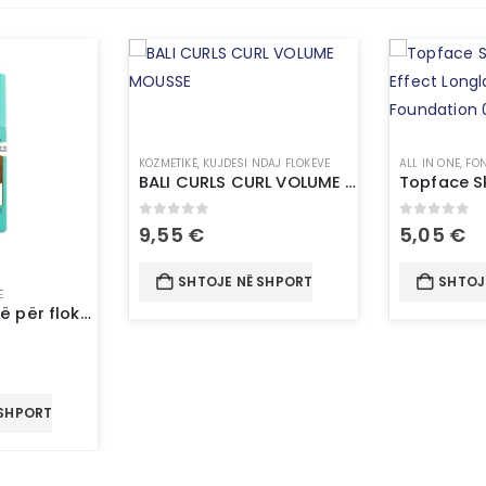
KOZMETIKË
,
KUJDESI NDAJ FLOKËVE
ALL IN ONE
,
FON
BALI CURLS CURL VOLUME MOUSSE
0
out of 5
0
out of 
9,55
€
5,05
€
SHTOJE NË SHPORTË
SHTOJ
Ë
Sprej me ngjyrë për flokë-L’Oréal Paris Magic Retouch 5 Light Blonde
 SHPORTË