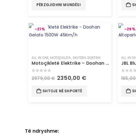
PËRZGJIDHNI MUNDËSI
S
-21%
-28%
ALL IN ONE
,
MOTOÇIKLETA
,
SKUTERA ELEKTRIK
ALL IN O
Motoçikletë Elektrike – Doohan Gelato 1500W 45Km/h
0
out of 5
0
out 
2350,00
€
2979,00
€
165,0
SHTOJE NË SHPORTË
S
Të ndryshme: