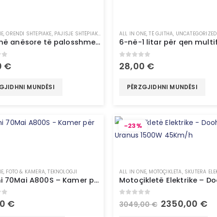
NE
,
ORENDI SHTEPIAKE
,
PAJISJE SHTËPIAKE
,
TË GJITHA
ALL IN ONE
,
TË GJITHA
,
UNCATEGORIZED
Tavolinë anësore të palosshme bambu – InnovaGoods
of 5
0
out of 5
0
€
28,00
€
GJIDHNI MUNDËSI
PËRZGJIDHNI MUNDËSI
-23%
NE
,
FOTO & KAMERA
,
TEKNOLOGJI
ALL IN ONE
,
MOTOÇIKLETA
,
SKUTERA ELE
Xiaomi 70Mai A800S – Kamer për Veturë
of 5
0
out of 5
00
€
2350,00
€
3049,00
€