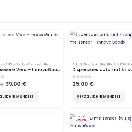
NE
,
PAJISJE SHTËPIAKE
,
TË GJITHA
ALL IN ONE
,
TË GJITHA
,
UNCATEGORIZED
Set Aksesorë Verë – InnovaGoods
of 5
0
out of 5
39,00
€
25,00
€
€
GJIDHNI MUNDËSI
PËRZGJIDHNI MUNDËSI
-20%