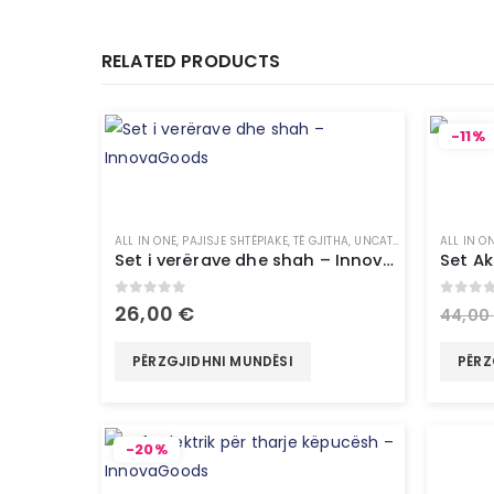
RELATED PRODUCTS
-11%
ALL IN ONE
,
PAJISJE SHTËPIAKE
,
TË GJITHA
,
UNCATEGORIZED
ALL IN O
Set i verërave dhe shah – InnovaGoods
0
out of 5
0
out 
26,00
€
44,00
PËRZGJIDHNI MUNDËSI
PËRZ
-20%