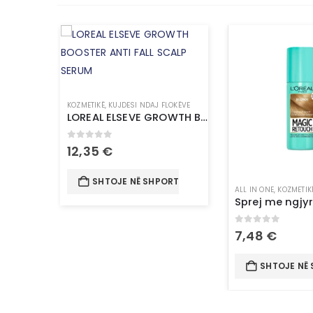
KOZMETIKË
,
KUJDESI NDAJ FLOKËVE
LOREAL ELSEVE GROWTH BOOSTER ANTI FALL SCALP SERUM
0
out of 5
12,35
€
SHTOJE NË SHPORTË
ALL IN ONE
,
KOZMETIK
0
out of 5
7,48
€
SHTOJE NË