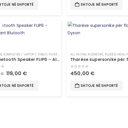
HTOJE NË SHPORTË
SHTOJE NË SHPORTË
NE
,
KOMPJUTER / LAPTOP / TABLET
,
PJESË PËR KOMPJUTER
ALL IN ONE
,
TEKNOLOGJI
,
KOZMETIKË
,
KUJDESI NDAJ 
JBL Bluetooth Speaker FLIP6 – Altoparlant Blutooth
of 5
0
out of 5
119,00
€
450,00
€
0
€
HTOJE NË SHPORTË
SHTOJE NË SHPORTË