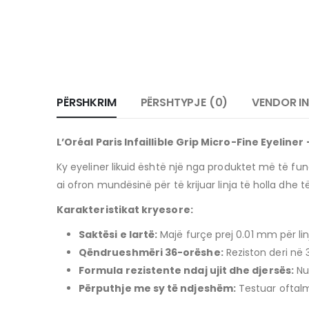
PËRSHKRIM
PËRSHTYPJE (0)
VENDOR I
L’Oréal Paris Infaillible Grip Micro-Fine Eyeliner
Ky eyeliner likuid është një nga produktet më të fund
ai ofron mundësinë për të krijuar linja të holla dhe t
Karakteristikat kryesore:
Saktësi e lartë:
Majë furçe prej 0.01 mm për lin
Qëndrueshmëri 36-orëshe:
Reziston deri në 
Formula rezistente ndaj ujit dhe djersës:
Nu
Përputhje me sy të ndjeshëm:
Testuar oftalm