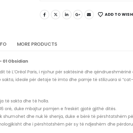
ADD TO WISH
NFO
MORE PRODUCTS
 – 01 Obsidian
it të L’Oréal Paris, i njohur për saktësinë dhe qëndrueshmërinë e 
ë sakta, ideale për detaje të imta dhe pamje të stilizuara si “cat
ja të sakta dhe të holla.
36 orë, duke mbajtur pamjen e freskët gjatë gjithë ditës.
k shumohet dhe nuk lë shenja, duke e bërë të përshtatshëm për
ologjikisht dhe i përshtatshëm për sy të ndjeshëm dhe përdorues