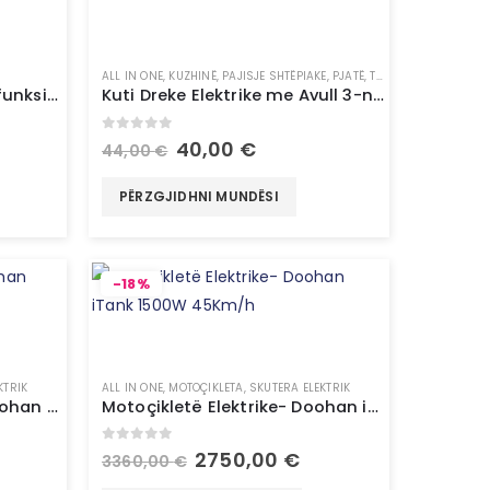
ALL IN ONE
,
KUZHINË
,
PAJISJE SHTËPIAKE
,
PJATË
,
TË GJITHA
6-në-1 litar për qen multifunksional – InnovaGoods
Kuti Dreke Elektrike me Avull 3-në-1 dhe Receta – InnovaGoods
0
out of 5
40,00
€
44,00
€
PËRZGJIDHNI MUNDËSI
-18%
KTRIK
ALL IN ONE
,
MOTOÇIKLETA
,
SKUTERA ELEKTRIK
Motoçikletë Elektrike – Doohan Uranus 1500W 45Km/h
Motoçikletë Elektrike- Doohan iTank 1500W 45Km/h
0
out of 5
2750,00
€
3360,00
€