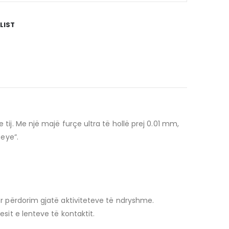
LIST
tij.
Me një majë furçe ultra të hollë prej 0.01 mm,
-eye”.
 përdorim gjatë aktiviteteve të ndryshme.
it e lenteve të kontaktit.