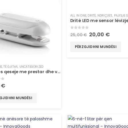
ALL IN ONE
,
DRITË
,
NDRIÇUES
,
PAJISJE 
0
out of 5
20,00
€
25,00
€
PËRZGJIDHNI MUNDËSI
NE
,
TË GJITHA
,
UNCATEGORIZED
Mbyllës qeseje me prestar dhe varëse Baseyl InnovaGoods
of 5
0
€
GJIDHNI MUNDËSI