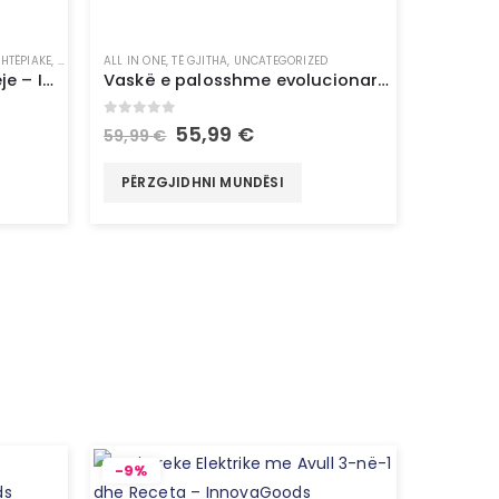
SHTËPIAKE
,
TË GJITHA
ALL IN ONE
,
UNCATEGORIZED
,
TË GJITHA
,
UNCATEGORIZED
Dritë LED me sensor lëvizjeje – InnovaGoods
Vaskë e palosshme evolucionare për fëmijë – InnovaGoods
0
out of 5
55,99
€
59,99
€
PËRZGJIDHNI MUNDËSI
-9%