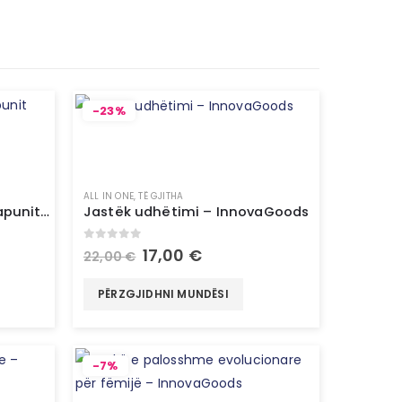
-23%
ALL IN ONE
,
TË GJITHA
Dispenzues automatik i sapunit me sensor – InnovaGoods
Jastëk udhëtimi – InnovaGoods
0
out of 5
17,00
€
22,00
€
PËRZGJIDHNI MUNDËSI
-7%