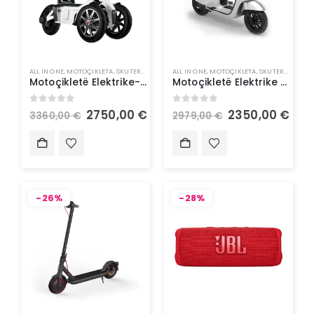
ALL IN ONE
,
MOTOÇIKLETA
,
SKUTERA ELEKTRIK
ALL IN ONE
,
MOTOÇIKLETA
,
SKUTERA ELEKTRIK
Motoçikletë Elektrike- Doohan iTank 1500W 45Km/h
Motoçikletë Elektrike – Doohan Gelato 1500W 45Km/h
0
out of 5
0
out of 5
2750,00
€
2350,00
€
3360,00
€
2979,00
€
-26%
-28%