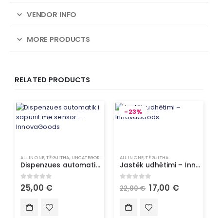
VENDOR INFO
MORE PRODUCTS
RELATED PRODUCTS
-23%
ALL IN ONE
,
TË GJITHA
,
UNCATEGORIZED
ALL IN ONE
,
TË GJITHA
Dispenzues automatik i sapunit me sensor – InnovaGoods
Jastëk udhëtimi – InnovaGoods
0
out of 5
0
out of 5
25,00
€
17,00
€
22,00
€