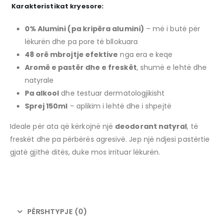
Karakteristikat kryesore:
0% Alumini (pa kripëra alumini)
– më i butë për
lëkurën dhe pa pore të bllokuara
48 orë mbrojtje efektive
nga era e keqe
Aromë e pastër dhe e freskët
, shumë e lehtë dhe
natyrale
Pa alkool
dhe testuar dermatologjikisht
Sprej 150ml
– aplikim i lehtë dhe i shpejtë
Ideale për ata që kërkojnë një
deodorant natyral
, të
freskët dhe pa përbërës agresivë. Jep një ndjesi pastërtie
gjatë gjithë ditës, duke mos irrituar lëkurën.
PËRSHTYPJE (0)