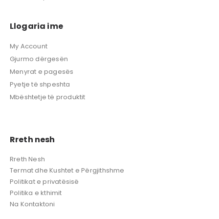
Llogaria ime
My Account
Gjurmo dërgesën
Menyrat e pagesës
Pyetje të shpeshta
Mbështetje të produktit
Rreth nesh
Rreth Nesh
Termat dhe Kushtet e Përgjithshme
Politikat e privatësisë
Politika e kthimit
Na Kontaktoni