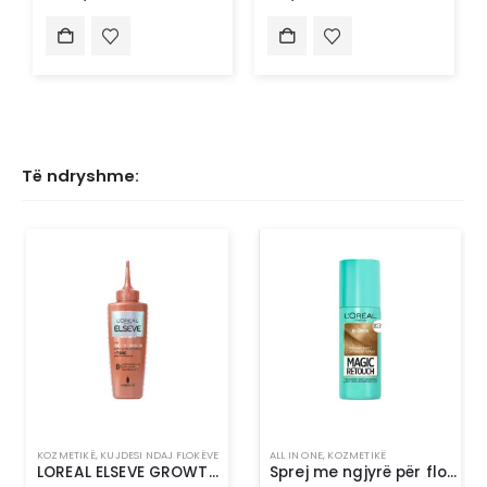
Të ndryshme:
KOZMETIKË
,
KUJDESI NDAJ FLOKËVE
ALL IN ONE
,
KOZMETIKË
LOREAL ELSEVE GROWTH BOOSTER ANTI FALL SCALP SERUM
Sprej me ngjyrë për flokë-L’Oréal Paris Magic Retouch 5 Light Blonde