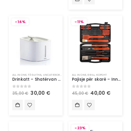
-14%
-11%
ALL IN ONE
,
TË GJITHA
,
UNCATEGORIZED
ALL IN ONE
,
GRILL
,
KOPSHT
Drinkatt – Shatërvan me ujë për kafshë shtëpiake – InnovaGoods
Pajisje për skarë – InnovaGoods
0
out of 5
0
out of 5
30,00
€
40,00
€
35,00
€
45,00
€
-23%