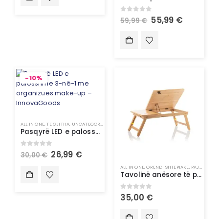
0
out of 5
55,99
€
59,99
€
-10%
ALL IN ONE
,
TË GJITHA
,
UNCATEGORIZED
Pasqyrë LED e palosshme 3-në-1 me organizues make-up – InnovaGoods
0
out of 5
26,99
€
30,00
€
ALL IN ONE
,
ORENDI SHTEPIAKE
,
PAJISJE SHTËPIAKE
Tavolinë anësore të palosshme bambu – InnovaGoods
0
out of 5
35,00
€