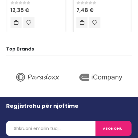
0
out of 5
0
out of 5
12,35
€
7,48
€
Top Brands
Regjistrohu për njoftime