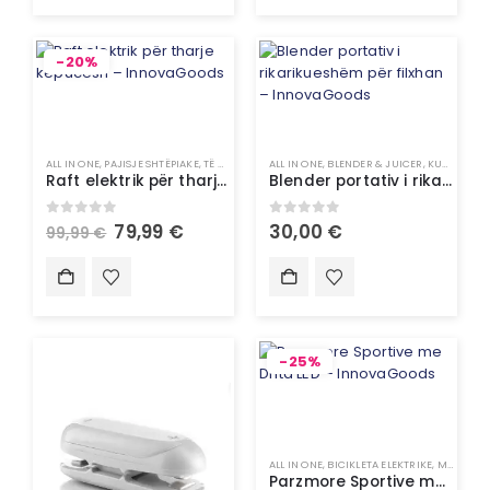
-20%
ALL IN ONE
,
PAJISJE SHTËPIAKE
,
TË GJITHA
,
UNCATEGORIZED
ALL IN ONE
,
BLENDER & JUICER
,
KUZHINË
,
P
Raft elektrik për tharje këpucësh – InnovaGoods
Blender portativ i rikarikueshëm për filxhan – InnovaGoods
0
out of 5
0
out of 5
79,99
€
30,00
€
99,99
€
-25%
ALL IN ONE
,
BICIKLETA ELEKTRIKE
,
MOTOÇIKLETA
Parzmore Sportive me Drita LED – InnovaGoods