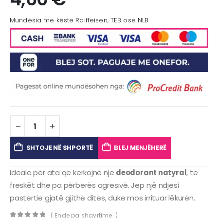
Mundësia me këste Raiffeisen, TEB ose NLB
SHTOJE NË SHPORTË
BLEJ MENJËHERË
Ideale për ata që kërkojnë një
deodorant natyral
, të
freskët dhe pa përbërës agresivë. Jep një ndjesi
pastërtie gjatë gjithë ditës, duke mos irrituar lëkurën.
( Ende pa shqyrtime. )