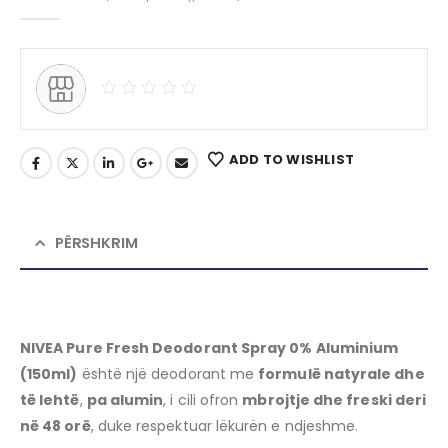
0
out of 5
ADD TO WISHLIST
PËRSHKRIM
NIVEA Pure Fresh Deodorant Spray 0% Aluminium
(150ml)
është një deodorant me
formulë natyrale dhe
të lehtë
,
pa alumin
, i cili ofron
mbrojtje dhe freski deri
në 48 orë
, duke respektuar lëkurën e ndjeshme.