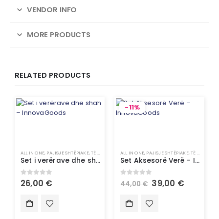
VENDOR INFO
MORE PRODUCTS
RELATED PRODUCTS
-11%
ALL IN ONE
,
PAJISJE SHTËPIAKE
,
TË GJITHA
,
UNCATEGORIZED
ALL IN ONE
,
PAJISJE SHTËPIAKE
,
TË GJITHA
Set i verërave dhe shah – InnovaGoods
Set Aksesorë Verë – InnovaGoods
0
out of 5
0
out of 5
26,00
€
39,00
€
44,00
€