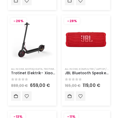
-26%
-28%
ALL IN ONE
,
MOTOÇIKLETA
,
TROTINETA ELEKTRIK
ALL IN ONE
,
KOMPJUTER / LAPTOP / TABLET
,
Trotinet Elektrik- Xiaomi Mi Scooter 4 PRO EU
JBL Bluetooth Speaker FLIP6 – Altoparlant Blutooth
0
out of 5
0
out of 5
659,00
€
119,00
€
888,00
€
165,00
€
-13%
-11%