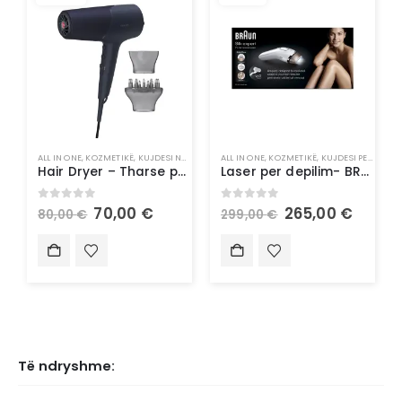
ALL IN ONE
,
KOZMETIKË
,
KUJDESI NDAJ FLOKËVE
ALL IN ONE
,
STILUES FLOKËSH
,
KOZMETIKË
,
KUJDESI PERSONAL
Hair Dryer – Tharse për flokë Philips
Laser per depilim- BRAUN Silk
0
out of 5
0
out of 5
70,00
€
265,00
€
80,00
€
299,00
€
Të ndryshme: