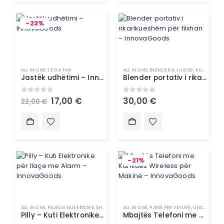
-23%
ALL IN ONE
,
TË GJITHA
ALL IN ONE
,
BLENDER & JUICER
,
KUZHINË
,
P
Jastëk udhëtimi – InnovaGoods
Blender portativ i rikarikueshëm për filxhan – InnovaGoods
0
out of 5
0
out of 5
17,00
€
30,00
€
22,00
€
-21%
ALL IN ONE
,
PAJISJE MJEKËSORE
,
SHËNDETI
ALL IN ONE
,
PJESË PËR VETURË
,
UNCATEGORIZED
Pilly – Kuti Elektronike për Ilaçe me Alarm – InnovaGoods
Mbajtës Telefoni me Karikues Wireless për Makinë – InnovaGoods