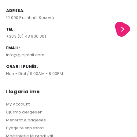
ADRESA:
10 000 Prishtinë, Kosovë
TEL:
+383 (0) 43 900 001
EMAIL:
info@gjejmall.com
ORARI I PUNËS:
Hen - Diel / 9:00AM - 8:00PM
Llogaria ime
My Account
Gjurmo dërgesën
Menyrat e pagesës
Pyetje të shpeshta
Mbështetje të produktit