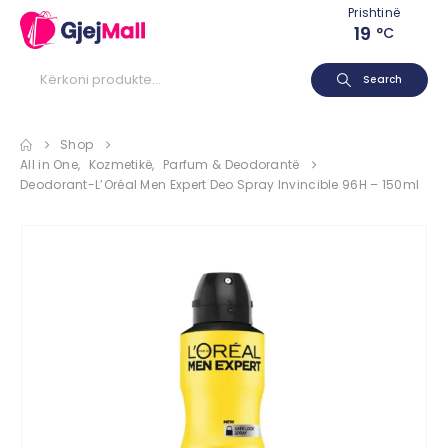
Prishtinë
19
°C
Search
Shop
All in One
,
Kozmetikë
,
Parfum & Deodorantë
Deodorant-L’Oréal Men Expert Deo Spray Invincible 96H – 150ml