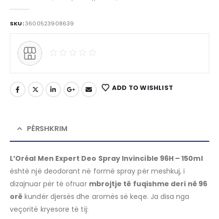
0
out of 5
SKU:
3600523908639
ADD TO WISHLIST
PËRSHKRIM
L’Oréal Men Expert Deo Spray Invincible 96H – 150ml
është një deodorant në formë spray për meshkuj, i
dizajnuar për të ofruar
mbrojtje të fuqishme deri në 96
orë
kundër djersës dhe aromës së keqe. Ja disa nga
veçoritë kryesore të tij: