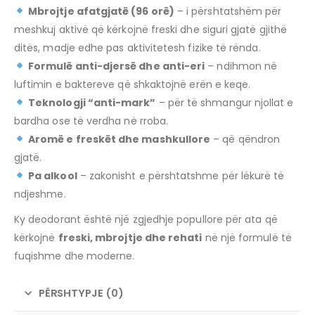
Mbrojtje afatgjatë (96 orë)
– i përshtatshëm për
meshkuj aktivë që kërkojnë freski dhe siguri gjatë gjithë
ditës, madje edhe pas aktivitetesh fizike të rënda.
Formulë anti-djersë dhe anti-eri
– ndihmon në
luftimin e baktereve që shkaktojnë erën e keqe.
Teknologji “anti-mark”
– për të shmangur njollat e
bardha ose të verdha në rroba.
Aromë e freskët dhe mashkullore
– që qëndron
gjatë.
Pa alkool
– zakonisht e përshtatshme për lëkurë të
ndjeshme.
Ky deodorant është një zgjedhje popullore për ata që
kërkojnë
freski, mbrojtje dhe rehati
në një formulë të
fuqishme dhe moderne.
PËRSHTYPJE (0)