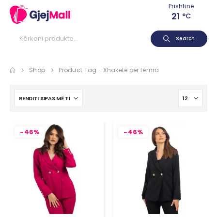
Prishtinë
21
°C
Search
Shop
Product Tag -
Xhakete per femra
-46%
-46%