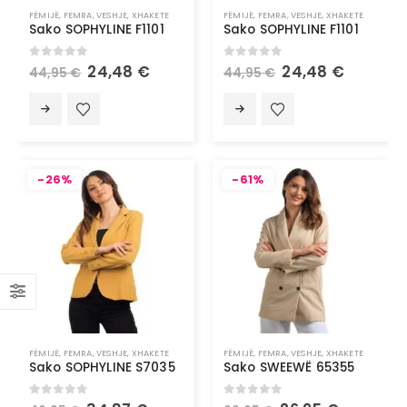
FËMIJË
,
FEMRA
,
VESHJE
,
XHAKETE
FËMIJË
,
FEMRA
,
VESHJE
,
XHAKETE
Sako SOPHYLINE F1101
Sako SOPHYLINE F1101
0
out of 5
0
out of 5
24,48
€
24,48
€
44,95
€
44,95
€
-26%
-61%
FËMIJË
,
FEMRA
,
VESHJE
,
XHAKETE
FËMIJË
,
FEMRA
,
VESHJE
,
XHAKETE
Sako SOPHYLINE S7035
Sako SWEEWË 65355
0
out of 5
0
out of 5