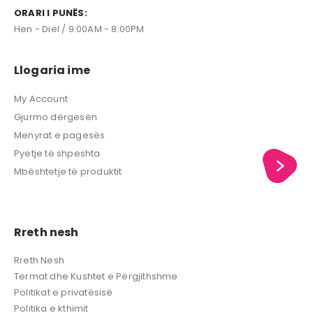
ORARI I PUNËS:
Hen - Diel / 9:00AM - 8:00PM
Llogaria ime
My Account
Gjurmo dërgesën
Menyrat e pagesës
Pyetje të shpeshta
Mbështetje të produktit
Rreth nesh
Rreth Nesh
Termat dhe Kushtet e Përgjithshme
Politikat e privatësisë
Politika e kthimit