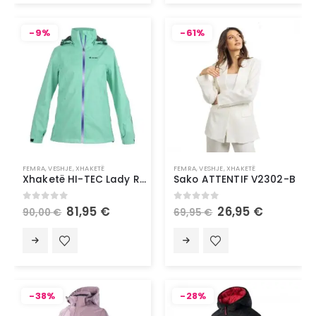
-9%
-61%
FEMRA
,
VESHJE
,
XHAKETË
FEMRA
,
VESHJE
,
XHAKETË
Xhaketë HI-TEC Lady Rebekka
Sako ATTENTIF V2302-B
0
out of 5
0
out of 5
81,95
€
26,95
€
90,00
€
69,95
€
-38%
-28%