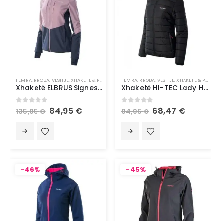
FEMRA
,
RROBA
,
VESHJE
,
XHAKETË & PALLTO
FEMRA
,
RROBA
,
VESHJE
,
XHAKETË & PALLTO
Xhaketë ELBRUS Signes Wo’S
Xhaketë HI-TEC Lady Halden
0
out of 5
0
out of 5
84,95
€
68,47
€
135,95
€
94,95
€
-46%
-45%