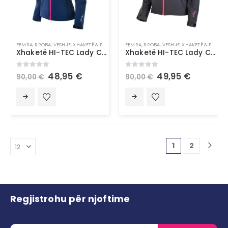
FEMRA
,
RROBA
,
VESHJE
,
XHAKETË & PALLTO
FEMRA
,
RROBA
,
VESHJE
,
XHAKETË & PALLTO
Xhaketë HI-TEC Lady Caria
Xhaketë HI-TEC Lady Caria Ll
0
out of 5
0
out of 5
48,95
€
49,95
€
90,00
€
90,00
€
1
2
Regjistrohu për njoftime