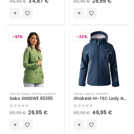
34,87
€
26,95
€
46,95
€
69,95
€
-61%
-22%
FËMIJË
,
FEMRA
,
VESHJE
,
XHAKETE
FEMRA
,
VESHJE
,
XHAKETË
Sako SWEEWË 65355
Xhaketë HI-TEC Lady Narmo
0
out of 5
0
out of 5
26,95
€
46,95
€
69,95
€
60,00
€