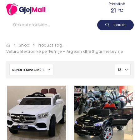
Prishtinë
21
°C
Search
Shop
Product Tag -
Vetura Elektronike për Fëmijë – Argëtim dhe Siguri në Lëvizje