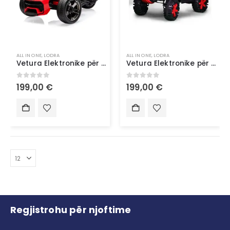
ALL IN ONE
,
LODRA
ALL IN ONE
,
LODRA
Vetura Elektronike për Fëmijë – Argëtim dhe Siguri në Lëvizje
Vetura Elektronike për Fëmijë – Argëtim dhe Siguri në Lëvizje
0
out of 5
0
out of 5
199,00
€
199,00
€
Regjistrohu për njoftime