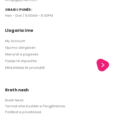
ORARI I PUNËS:
Hen - Diel / 9:00AM - 8:00PM
Llogaria ime
My Account
Gjurmo dërgesën
Menyrat e pagesës
Pyetje të shpeshta
Mbështetje të produktit
Rreth nesh
Rreth Nesh
Termat dhe Kushtet e Përgjithshme
Politikat e privatësisë