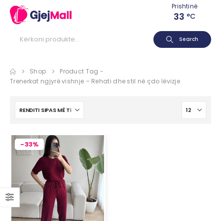
Prishtinë
33
°C
Search
Shop
Product Tag -
Trenerkat ngjyrë vishnje – Rehati dhe stil në çdo lëvizje
-33%