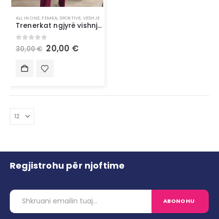
ALL IN ONE
,
FEMRA
,
SPORTIVE
,
VESHJE
Trenerkat ngjyrë vishnje – Rehati dhe stil në çdo lëvizje
0
out of 5
20,00
€
30,00
€
Regjistrohu për njoftime