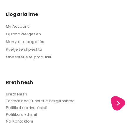
Llogaria ime
My Account
Gjurmo dërgesën
Menyrat e pagesës
Pyetje të shpeshta
Mbështetje të produktit
Rreth nesh
Rreth Nesh
Termat dhe Kushtet e Përgjithshme
Politikat e privatësisë
Politika e kthimit
Na Kontaktoni