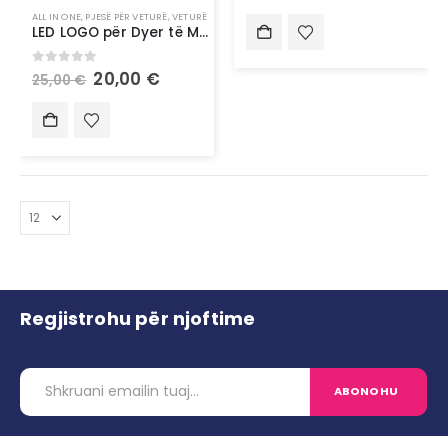
ALL IN ONE
,
PJESË PËR VETURË
,
VETURË
LED LOGO për Dyer të Makinës (me Lidhje Elektrike) – Personalizim, Stil dhe Teknologji në Çdo Hap
0
out of 5
20,00
€
25,00
€
Regjistrohu për njoftime