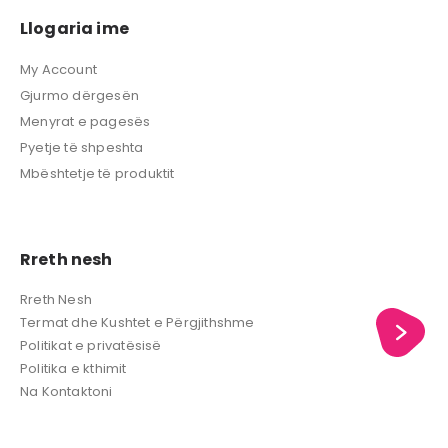
Llogaria ime
My Account
Gjurmo dërgesën
Menyrat e pagesës
Pyetje të shpeshta
Mbështetje të produktit
Rreth nesh
Rreth Nesh
Termat dhe Kushtet e Përgjithshme
Politikat e privatësisë
Politika e kthimit
Na Kontaktoni