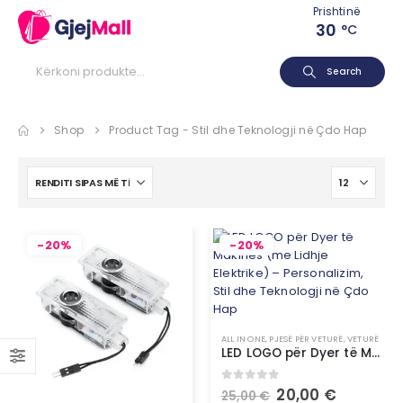
Prishtinë
30
°C
Search
Shop
Product Tag -
Stil dhe Teknologji në Çdo Hap
-20%
-20%
ALL IN ONE
,
PJESË PËR VETURË
,
VETURË
LED LOGO për Dyer të Makinës (me Lidhje Elektrike) – Personalizim, Stil dhe Teknologji në Çdo Hap
0
out of 5
20,00
€
25,00
€