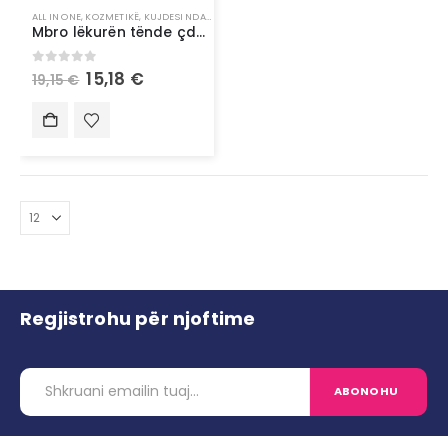
ALL IN ONE
,
KOZMETIKË
,
KUJDESI NDAJ LËKURËS
,
PRODUKTE PËR FYTYRË
,
SPF
,
TË GJITHA
Mbro lëkurën tënde çdo ditë ndërsa e ndriçon me L’Oréal Bright Reveal SPF 50+
0
out of 5
15,18
€
19,15
€
Regjistrohu për njoftime