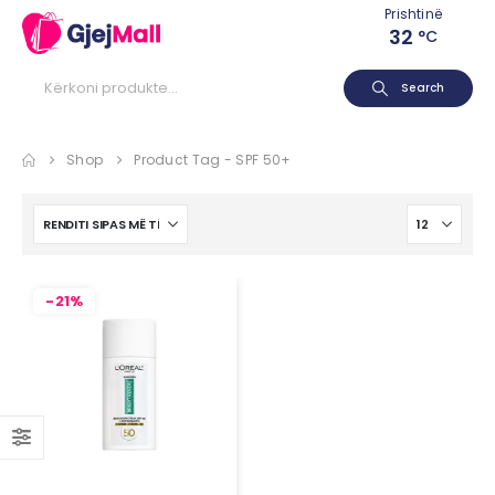
Prishtinë
32
°C
Search
Shop
Product Tag -
SPF 50+
-21%