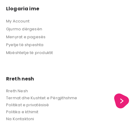
Llogaria ime
My Account
Gjurmo dërgesën
Menyrat e pagesës
Pyetje të shpeshta
Mbështetje të produktit
Rreth nesh
Rreth Nesh
Termat dhe Kushtet e Përgjithshme
Politikat e privatësisë
Politika e kthimit
Na Kontaktoni